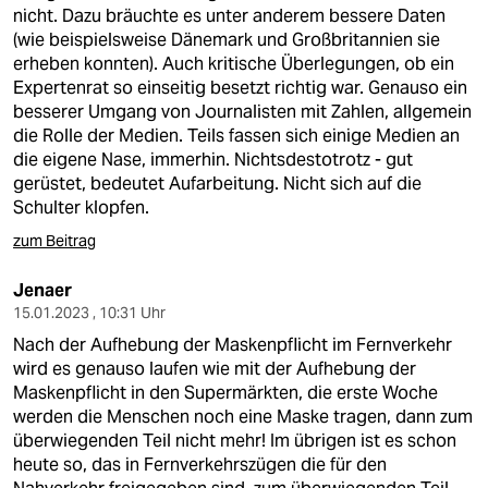
berlin
nicht. Dazu bräuchte es unter anderem bessere Daten
(wie beispielsweise Dänemark und Großbritannien sie
nord
erheben konnten). Auch kritische Überlegungen, ob ein
Expertenrat so einseitig besetzt richtig war. Genauso ein
wahrheit
besserer Umgang von Journalisten mit Zahlen, allgemein
die Rolle der Medien. Teils fassen sich einige Medien an
verlag
die eigene Nase, immerhin. Nichtsdestotrotz - gut
gerüstet, bedeutet Aufarbeitung. Nicht sich auf die
verlag
Schulter klopfen.
veranstaltungen
zum Beitrag
shop
Jenaer
15.01.2023 , 10:31 Uhr
fragen & hilfe
Nach der Aufhebung der Maskenpflicht im Fernverkehr
unterstützen
wird es genauso laufen wie mit der Aufhebung der
Maskenpflicht in den Supermärkten, die erste Woche
abo
werden die Menschen noch eine Maske tragen, dann zum
überwiegenden Teil nicht mehr! Im übrigen ist es schon
genossenschaft
heute so, das in Fernverkehrszügen die für den