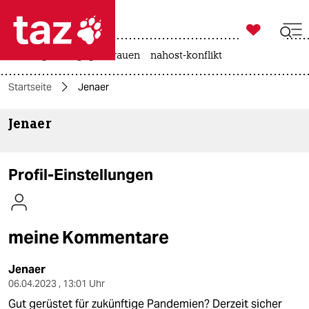

taz zahl ich
hitze
gewalt gegen frauen
nahost-konflikt

taz zahl ich
Startseite
Jenaer
taz zahl ich
Jenaer
themen
politik
Profil-Einstellungen
öko
gesellschaft
meine Kommentare
kultur
Jenaer
sport
06.04.2023 , 13:01 Uhr
Gut gerüstet für zukünftige Pandemien? Derzeit sicher