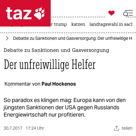

taz zahl ich
bergsteigen
usa unter trump
katzen
landtagswahl in sachs

taz zahl ich
mp
Debatte zu Sanktionen und Gasversorgung: Der unfreiwillige Hel
taz zahl ich
Debatte zu Sanktionen und Gasversorgung
themen
Der unfreiwillige Helfer
politik
öko
Kommentar von
Paul Hockenos
gesellschaft
So paradox es klingen mag: Europa kann von den
jüngsten Sanktionen der USA gegen Russlands
kultur
Energiewirtschaft nur profitieren.
sport
30.7.2017
17:24 Uhr
teilen