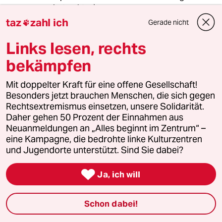
zu betrachten).
taz
zahl ich
Gerade nicht

Links lesen, rechts
warum_denkt_keiner_nach?
W
bekämpfen
31.07.2017
,
06:13 Uhr
@4932 (Profil gelöscht):
Mit doppelter Kraft für eine offene Gesellschaft!
Klingt zwar komisch. Aber T. ist bei
Besonders jetzt brauchen Menschen, die sich gegen
dem Thema die Stimme der
Rechtsextremismus einsetzen, unsere Solidarität.
Vernunft...
Daher gehen 50 Prozent der Einnahmen aus
Neuanmeldungen an „Alles beginnt im Zentrum“ –
eine Kampagne, die bedrohte linke Kulturzentren
Martin_25
M
und Jugendorte unterstützt. Sind Sie dabei?
31.07.2017
,
10:16 Uhr

@warum_denkt_keiner_nach?:
Ja, ich will
Wo ist es Vernunft
umweltschädliches Frackinggas mit
Schon dabei!
hohem Energieaufwand zu
verflüssigen, über weite Strecken