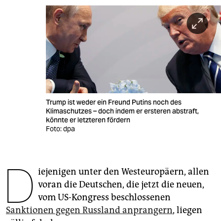
berlin
nord
wahrheit
verlag
verlag
Trump ist weder ein Freund Putins noch des
veranstaltungen
Klimaschutzes – doch indem er ersteren abstraft,
könnte er letzteren fördern
shop
Foto: dpa
fragen & hilfe
D
unterstützen
iejenigen unter den Westeuropäern, allen
voran die Deutschen, die jetzt die neuen,
abo
vom US-Kongress beschlossenen
genossenschaft
Sanktionen gegen Russland anprangern
, liegen