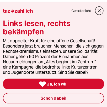
Jossi Blum
taz
zahl ich
Gerade nicht

28.02.2021
,
20:15 Uhr
Links lesen, rechts
Wenn alle nach Lust und Laune sich impfen
lassen können, nsch dem Motto " wer zuerst
bekämpfen
kommt, wird zuerst gepiekst", riskieren wir
Impfchaos total und eine Vernachlässigung der
Mit doppelter Kraft für eine offene Gesellschaft!
Ridikogruppen. Erst gehört die Bevölkerung ab
Besonders jetzt brauchen Menschen, die sich gegen
60 geimpft sowie Chronisch Kranke,
Rechtsextremismus einsetzen, unsere Solidarität.
medizinisches Personal, Polizei und Feuerwehr
Daher gehen 50 Prozent der Einnahmen aus
sowie Erzieher*innen.
Neuanmeldungen an „Alles beginnt im Zentrum“ –
eine Kampagne, die bedrohte linke Kulturzentren
und Jugendorte unterstützt. Sind Sie dabei?
Heiner Jessen
HJ

28.02.2021
,
20:12 Uhr
Ja, ich will
Ich gehöre zur Priorisierungsgruppe 2. Mir wird
eine Impfung verweigert, obwohl ausreichend
Schon dabei!
Impfstoff da ist. Warum?