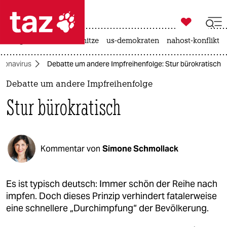

taz zahl ich
krieg in der ukraine
hitze
us-demokraten
nahost-konflikt

taz zahl ich
ronavirus
Debatte um andere Impfreihenfolge: Stur bürokratisch
taz zahl ich
Debatte um andere Impfreihenfolge
themen
Stur bürokratisch
politik
öko
Kommentar von
Simone Schmollack
gesellschaft
kultur
Es ist typisch deutsch: Immer schön der Reihe nach
impfen. Doch dieses Prinzip verhindert fatalerweise
sport
eine schnellere „Durchimpfung“ der Bevölkerung.