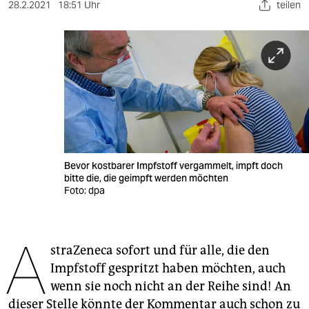
berlin
28.2.2021
18:51 Uhr
teilen
nord
wahrheit
verlag
verlag
veranstaltungen
Bevor kostbarer Impfstoff vergammelt, impft doch
shop
bitte die, die geimpft werden möchten
Foto: dpa
fragen & hilfe
unterstützen
A
straZeneca sofort und für alle, die den
abo
Impfstoff gespritzt haben möchten, auch
genossenschaft
wenn sie noch nicht an der Reihe sind! An
dieser Stelle könnte der Kommentar auch schon zu