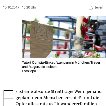
berlin
10.10.2017
15:20 Uhr
teilen
nord
wahrheit
verlag
verlag
veranstaltungen
shop
Tatort Oympia-Einkaufszentrum in München: Trauer
und Fragen, die bleiben
fragen & hilfe
Foto: dpa
unterstützen
E
abo
s ist eine absurde Streitfrage: Wenn jemand
geplant neun Menschen erschießt und die
genossenschaft
Opfer allesamt aus Einwandererfamilien