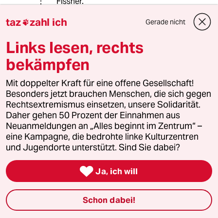
Fissner.
taz
zahl ich
Gerade nicht

85198 (Profil gelöscht)
8G
Links lesen, rechts
10.10.2017
,
19:32 Uhr
bekämpfen
Sehr guter Kommentar. Danke.
Mit doppelter Kraft für eine offene Gesellschaft!
Besonders jetzt brauchen Menschen, die sich gegen
Grmpf
G
Rechtsextremismus einsetzen, unsere Solidarität.
10.10.2017
,
17:04 Uhr
Daher gehen 50 Prozent der Einnahmen aus
Neuanmeldungen an „Alles beginnt im Zentrum“ –
"Wenn jemand geplant neun Menschen
eine Kampagne, die bedrohte linke Kulturzentren
erschießt und die Opfer allesamt aus
und Jugendorte unterstützt. Sind Sie dabei?
Einwandererfamilien stammen"

Er erschoss genau diese Menschen nicht
Ja, ich will
geplant. Wer in München auf offener Straße in
die Menge zielt kann jeden treffen. Da hätten
Schon dabei!
genauso Deutsche stehen können.