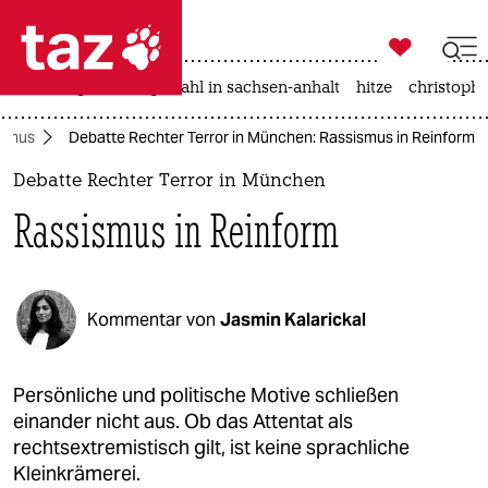

taz zahl ich
iran-krieg
landtagswahl in sachsen-anhalt
hitze
christophe

taz zahl ich
ismus
Debatte Rechter Terror in München: Rassismus in Reinform
taz zahl ich
Debatte Rechter Terror in München
themen
Rassismus in Reinform
politik
öko
Kommentar von
Jasmin Kalarickal
gesellschaft
kultur
Persönliche und politische Motive schließen
einander nicht aus. Ob das Attentat als
sport
rechtsextremistisch gilt, ist keine sprachliche
Kleinkrämerei.