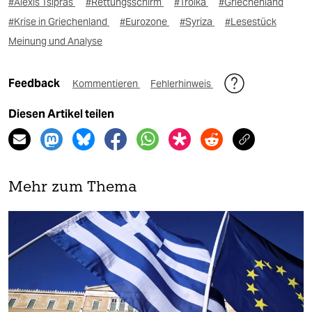
#Alexis Tsipras
#Rettungsschirm
#Troika
#Griechenland
#Krise in Griechenland
#Eurozone
#Syriza
#Lesestück
Meinung und Analyse
Feedback
Kommentieren
Fehlerhinweis
Diesen Artikel teilen
Mehr zum Thema