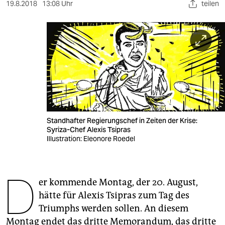
berlin
19.8.2018
13:08 Uhr
teilen
nord
wahrheit
verlag
verlag
veranstaltungen
Standhafter Regierungschef in Zeiten der Krise:
shop
Syriza-Chef Alexis Tsipras
Illustration: Eleonore Roedel
fragen & hilfe
unterstützen
D
er kommende Montag, der 20. August,
abo
hätte für Alexis Tsipras zum Tag des
genossenschaft
Triumphs werden sollen. An diesem
Montag endet das dritte Memorandum, das dritte