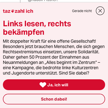
Es gibt in fast jeder VHS Kurse, um
taz
zahl ich
die Sinnentnahme von Texten zu
Gerade nicht

erlernen und für Fortgeschrittene
dann Kurse für Leute, die vom
Links lesen, rechts
restringierten Code wegkommen
bekämpfen
wollen, so dass sie neben
"Pseudolinke" auch noch zwei oder
Mit doppelter Kraft für eine offene Gesellschaft!
drei andere abwertende Begriffe
Besonders jetzt brauchen Menschen, die sich gegen
anwenden können. Sorry, dass ich Sie
Rechtsextremismus einsetzen, unsere Solidarität.
mit meinen Texten oft überfordere.
Daher gehen 50 Prozent der Einnahmen aus
Beginnen Sie doch einfach einmal mit
Neuanmeldungen an „Alles beginnt im Zentrum“ –
der Bäckerblume und fissnern Sie
eine Kampagne, die bedrohte linke Kulturzentren
sich dann hoch bis zur Apotheken-
und Jugendorte unterstützt. Sind Sie dabei?
Umschau. Kopf hoch! Wird schon.

Ja, ich will
Rudolf Fissner
20.08.2018
,
23:27 Uhr
Schon dabei!
@Rolf B.: