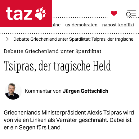

taz zahl ich
hitze
krieg in der ukraine
us-demokraten
nahost-konflikt

taz zahl ich
nd
Debatte Griechenland unter Spardiktat: Tsipras, der tragische H
taz zahl ich
Debatte Griechenland unter Spardiktat
themen
Tsipras, der tragische Held
politik
öko
Kommentar von
Jürgen Gottschlich
gesellschaft
kultur
Griechenlands Ministerpräsident Alexis Tsipras wird
von vielen Linken als Verräter geschmäht. Dabei ist
sport
er ein Segen fürs Land.