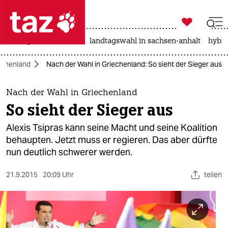

taz zahl ich
niedrigwasser
rente
landtagswahl in sachsen-anhalt
hybri

taz zahl ich
iechenland
Nach der Wahl in Griechenland: So sieht der Sieger aus
taz zahl ich
themen
Nach der Wahl in Griechenland
So sieht der Sieger aus
politik
Alexis Tsipras kann seine Macht und seine Koalition
öko
behaupten. Jetzt muss er regieren. Das aber dürfte
nun deutlich schwerer werden.
gesellschaft
21.9.2015
20:09 Uhr
teilen
kultur
sport