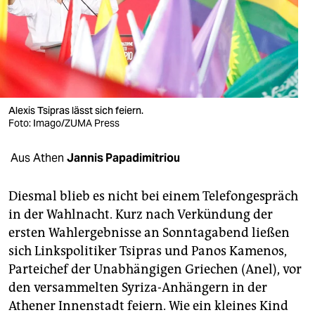
berlin
nord
wahrheit
verlag
Alexis Tsipras lässt sich feiern.
verlag
Foto: Imago/ZUMA Press
veranstaltungen
Aus Athen
Jannis Papadimitriou
shop
Diesmal blieb es nicht bei einem Telefongespräch
fragen & hilfe
in der Wahlnacht. Kurz nach Verkündung der
ersten Wahlergebnisse an Sonntagabend ließen
unterstützen
sich Linkspolitiker Tsipras und Panos Kamenos,
abo
Parteichef der Unabhängigen Griechen (Anel), vor
den versammelten Syriza-Anhängern in der
genossenschaft
Athener Innenstadt feiern. Wie ein kleines Kind