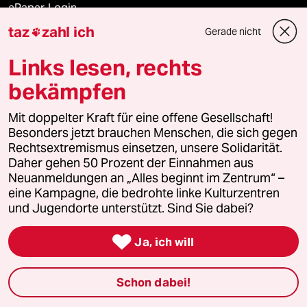
ePaper Login
taz
zahl ich
Gerade nicht

Downloads für Abonnierende
Links lesen, rechts
bekämpfen
© 2026 taz Verlags und Vertriebs GmbH
Mit doppelter Kraft für eine offene Gesellschaft!
Alle Rechte vorbehalten. Bei rechtlichen Fragen oder für Genehmigungen
wenden Sie sich bitte an
lizenzen@taz.de
Besonders jetzt brauchen Menschen, die sich gegen
Rechtsextremismus einsetzen, unsere Solidarität.
Daher gehen 50 Prozent der Einnahmen aus
Feedback
Redaktionsstatut
Kommune-Richtlinien
KI-
Neuanmeldungen an „Alles beginnt im Zentrum“ –
eine Kampagne, die bedrohte linke Kulturzentren
Leitlinie
Informant
Datenschutz
Impressum
AGB
und Jugendorte unterstützt. Sind Sie dabei?
Seitenwende
Einwilligungen widerrufen (Ads)

Ja, ich will
Schon dabei!