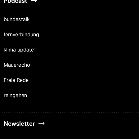
Podcast
bundestalk
fernverbindung
klima update°
Mauerecho
Freie Rede
reingehen
Newsletter