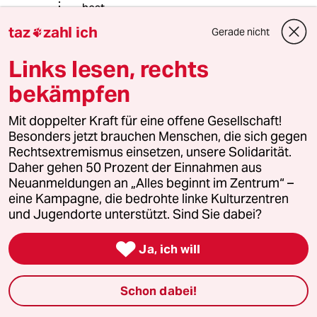
hest
taz
zahl ich
Gerade nicht

Viel Glück 🍀 - Newahr.
Links lesen, rechts
Brauchste 😎 - Normal
bekämpfen
Mit doppelter Kraft für eine offene Gesellschaft!
Benedikt Bräutigam
BB
Besonders jetzt brauchen Menschen, die sich gegen
04.06.2021
,
15:51 Uhr
Rechtsextremismus einsetzen, unsere Solidarität.
Das ist auf jeden Fall mal gelebte, konkrete
Daher gehen 50 Prozent der Einnahmen aus
Verantwortung. "Ich bin auch schuld", sagt da
Neuanmeldungen an „Alles beginnt im Zentrum“ –
einer, das ist selten. Bei uns sind ja sonst
eine Kampagne, die bedrohte linke Kulturzentren
immer die anderen schuld, jedenfalls viel mehr
und Jugendorte unterstützt. Sind Sie dabei?
und machen kann man ja ohnehin nicht viel.
Stimmt aber nicht.

Ja, ich will
Schon dabei!
Breitmaulfrosch
B
04.06.2021
,
13:57 Uhr