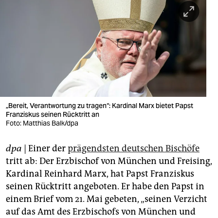
berlin
nord
wahrheit
verlag
verlag
veranstaltungen
„Bereit, Verantwortung zu tragen“: Kardinal Marx bietet Papst
Franziskus seinen Rücktritt an
shop
Foto: Matthias Balk/dpa
fragen & hilfe
dpa
| Einer der
prägendsten deutschen Bischöfe
tritt ab: Der Erzbischof von München und Freising,
unterstützen
Kardinal Reinhard Marx, hat Papst Franziskus
abo
seinen Rücktritt angeboten. Er habe den Papst in
einem Brief vom 21. Mai gebeten, „seinen Verzicht
genossenschaft
auf das Amt des Erzbischofs von München und