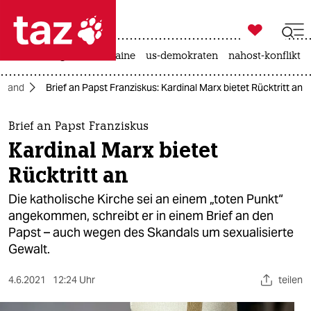

taz zahl ich
hitze
krieg in der ukraine
us-demokraten
nahost-konflikt

taz zahl ich
hland
Brief an Papst Franziskus: Kardinal Marx bietet Rücktritt an
taz zahl ich
themen
Brief an Papst Franziskus
Kardinal Marx bietet
politik
Rücktritt an
öko
Die katholische Kirche sei an einem „toten Punkt“
angekommen, schreibt er in einem Brief an den
gesellschaft
Papst – auch wegen des Skandals um sexualisierte
Gewalt.
kultur
sport
4.6.2021
12:24 Uhr
teilen