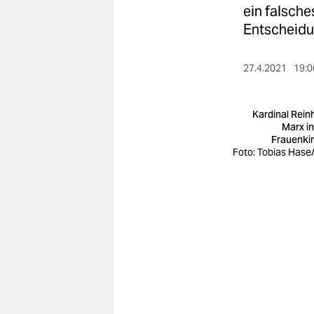
berlin
ein falsche
Entscheidu
nord
wahrheit
27.4.2021
19:0
verlag
Kardinal Rein
verlag
Marx in
Frauenki
veranstaltungen
Foto: Tobias Hase
shop
fragen & hilfe
unterstützen
abo
genossenschaft