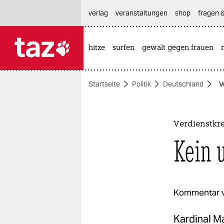
hautnavigation anspringen
hauptinhalt anspringen
footer anspringen
verlag
veranstaltungen
shop
fragen &
hitze
surfen
gewalt gegen frauen

taz zahl ich
taz zahl ich
Startseite
Politik
Deutschland
V
themen
politik
Verdienstkr
öko
Kein 
gesellschaft
kultur
Kommentar 
sport
Kardinal M