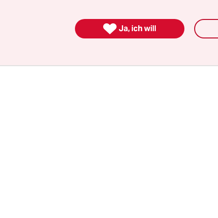
s Mertes
, zwei unbestrittene und hartnäckige Auf
nde. Das war vor wenigen Wochen in Bellevue, sie 

Ja, ich will
aus der Hand des Bundespräsidenten, wie auch 
ch geplant.