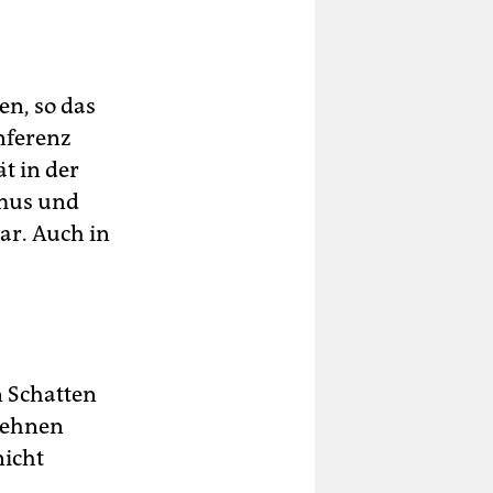
en, so das
nferenz
t in der
smus und
ar. Auch in
n Schatten
blehnen
icht