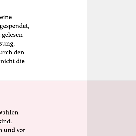
 eine
 gespendet,
e gelesen
ssung,
durch den
nicht die
wahlen
sind.
h und vor