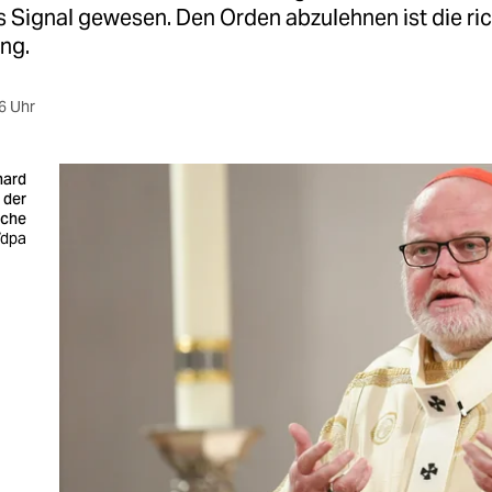
s Signal gewesen. Den Orden abzulehnen ist die ri
ng.
6 Uhr
hard
 der
rche
/dpa