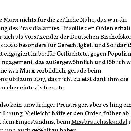
 Marx nichts für die zeitliche Nähe, das war die
ng des Präsidialamtes. Er sollte den Orden erhalt
er sich als Vorsitzender der Deutschen Bischofsko
s 2020 besonders für Gerechtigkeit und Solidaritä
ft engagiert habe: für Geflüchtete, gegen Populi
 Engagement, das außergewöhnlich und löblich w
e war Marx vorbildlich, gerade beim
onsjubiläum
2017, das nicht zuletzt dank ihm die
n eher einte als trennte.
lso kein unwürdiger Preisträger, aber es hing ei
r Ehrung. Vielleicht hätte er den Orden früher a
it dem Eingeständnis, beim
Missbrauchsskandal
n
n und auch gefehlt zu haben.