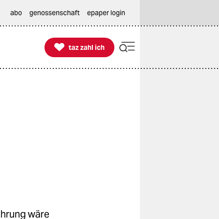
abo
genossenschaft
epaper login

taz zahl ich
taz zahl ich
Ehrung wäre