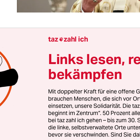
taz
zahl ich

hat Reinhard Marx also die Reißleine gezogen. D
bischof von München verzichtet mit Blick auf die
Links lesen, r
ualisierter Gewalt in der katholischen Kirche da
bekämpfen
ident Frank-Walter Steinmeier an diesem Freita
enstkreuz zu erhalten – es ist die richtige Ents
Mit doppelter Kraft für eine offene G
hatten gegen den Orden für den Kardinal protestie
brauchen Menschen, die sich vor O
einsetzen, unsere Solidarität. Die ta
nicht energisch genug als Bischof von München 
beginnt im Zentrum“. 50 Prozent a
 für die Aufarbeitung des Missbrauchsskandals en
bei taz zahl ich gehen – bis zum 30
manchen zudem aufstieß, war die zeitliche Nähe 
die linke, selbstverwaltete Orte unte
eihung an den Betroffenen-Sprecher Matthias K
bevor sie verschwinden. Sind Sie da