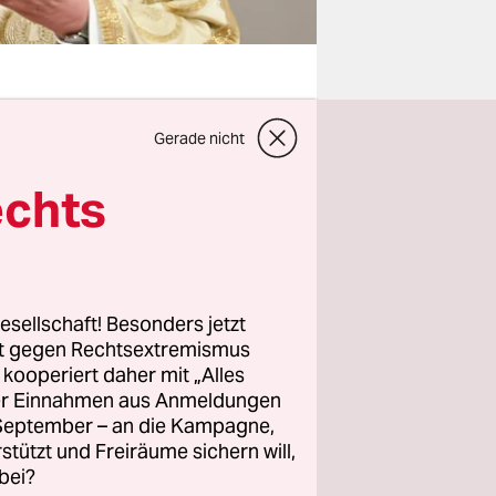
Gerade nicht
er
 Opfer
echts
rauf, von
g das
cheidung.
esellschaft! Besonders jetzt
rt, weil
rt gegen Rechtsextremismus
z kooperiert daher mit „Alles
(und zuvor
ller Einnahmen aus Anmeldungen
gagiert
. September – an die Kampagne,
der
rstützt und Freiräume sichern will,
atsch und
bei?