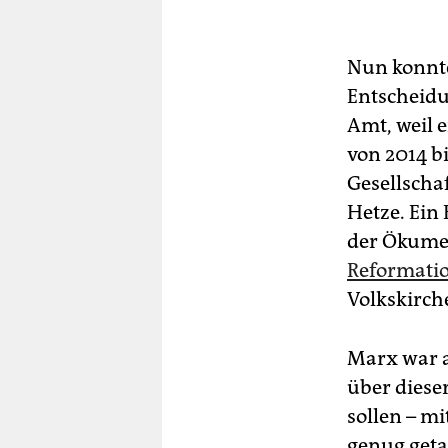
Nun konnte
Entscheidu
Amt, weil 
von 2014 bi
Gesellscha
Hetze. Ein
der Ökumen
Reformati
Volkskirche
Marx war a
über diese
sollen – m
genug geta