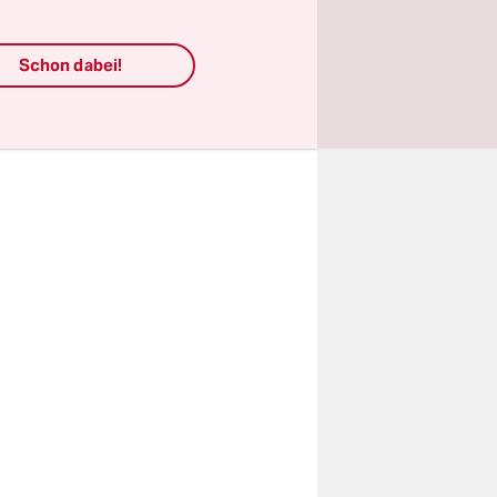
klärer der
erhielten
Schon dabei!
für Marx