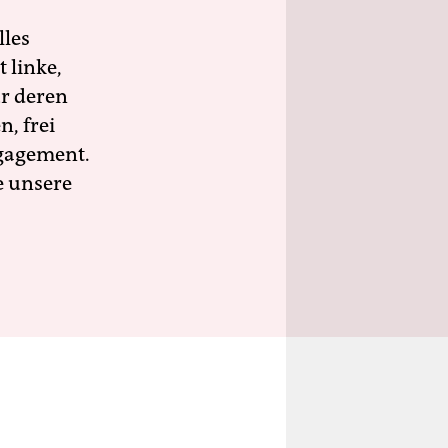
lles
 linke,
ür deren
n, frei
ngagement.
e unsere