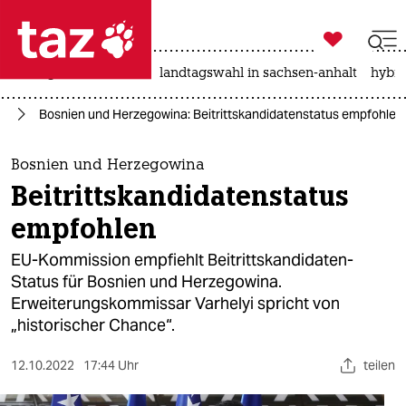

taz zahl ich
niedrigwasser
rente
landtagswahl in sachsen-anhalt
hybri

taz zahl ich
pa
Bosnien und Herzegowina: Beitrittskandidatenstatus empfohlen
taz zahl ich
themen
Bosnien und Herzegowina
Beitrittskandidatenstatus
politik
empfohlen
öko
EU-Kommission empfiehlt Beitrittskandidaten-
Status für Bosnien und Herzegowina.
gesellschaft
Erweiterungskommissar Varhelyi spricht von
„historischer Chance“.
kultur
sport
12.10.2022
17:44 Uhr
teilen