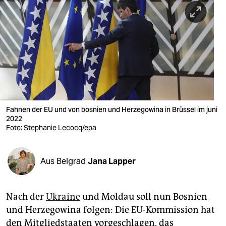
berlin
nord
wahrheit
verlag
verlag
veranstaltungen
Fahnen der EU und von bosnien und Herzegowina in Brüssel im juni
2022
shop
Foto: Stephanie Lecocq/epa
fragen & hilfe
Aus Belgrad
Jana Lapper
unterstützen
abo
Nach der
Ukraine
und Moldau soll nun Bosnien
genossenschaft
und Herzegowina folgen: Die EU-Kommission hat
den Mitgliedstaaten vorgeschlagen, das