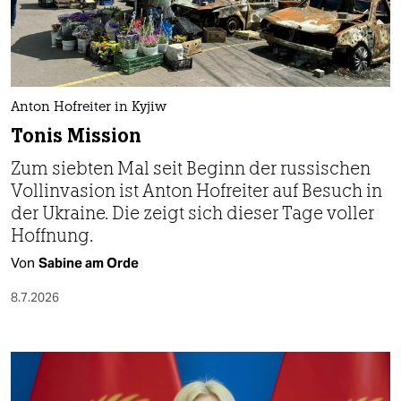
berlin
nord
wahrheit
Anton Hofreiter in Kyjiw
verlag
Tonis Mission
verlag
Zum siebten Mal seit Beginn der russischen
Vollinvasion ist Anton Hofreiter auf Besuch in
veranstaltungen
der Ukraine. Die zeigt sich dieser Tage voller
shop
Hoffnung.
fragen & hilfe
Von
Sabine am Orde
unterstützen
8.7.2026
abo
genossenschaft