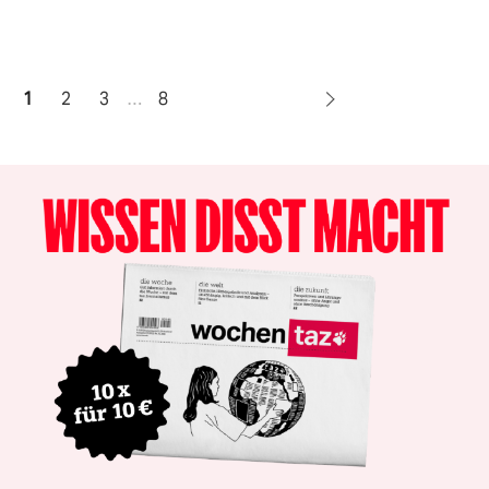
1
2
3
…
8