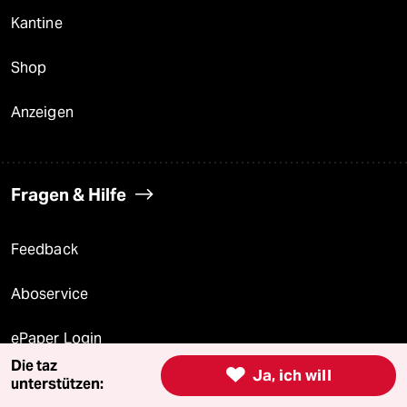
Kantine
Shop
Anzeigen
Fragen & Hilfe
Feedback
Aboservice
ePaper Login
Die taz

Ja, ich will
Downloads für Abonnierende
unterstützen: