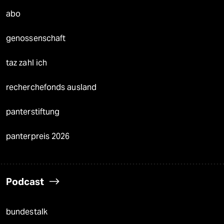
abo
genossenschaft
taz zahl ich
recherchefonds ausland
panterstiftung
panterpreis 2026
Podcast
bundestalk