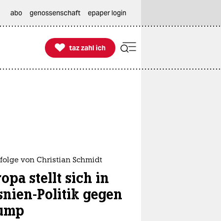
abo
genossenschaft
epaper login

taz zahl ich
taz zahl ich
folge von Christian Schmidt
opa stellt sich in
snien-Politik gegen
ump