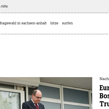
 hilfe
dtagswahl in sachsen-anhalt
hitze
surfen
Nach
Eur
Bo
Tr