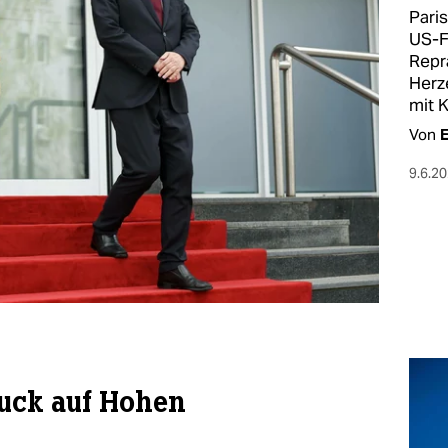
Pari
US-F
Repr
Herz
mit 
Von
E
9.6.2
ruck auf Hohen