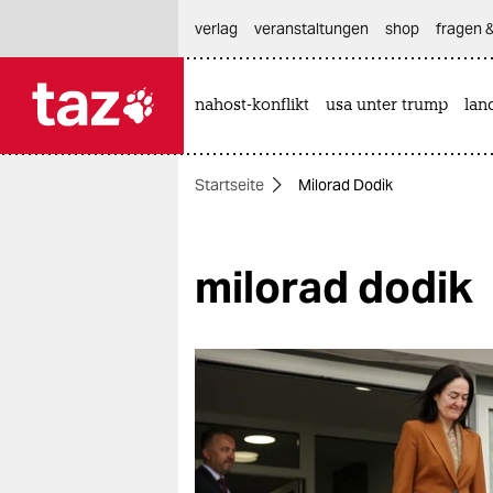
hautnavigation anspringen
hauptinhalt anspringen
footer anspringen
verlag
veranstaltungen
shop
fragen &
nahost-konflikt
usa unter trump
lan

taz zahl ich
taz zahl ich
Startseite
Milorad Dodik
themen
politik
milorad dodik
öko
gesellschaft
kultur
sport