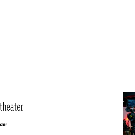
theater
lder