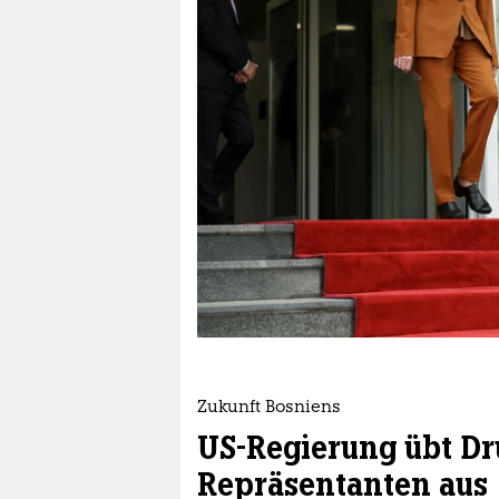
berlin
nord
wahrheit
verlag
verlag
veranstaltungen
shop
fragen & hilfe
unterstützen
Zukunft Bosniens
abo
US-Regierung übt D
genossenschaft
Repräsentanten aus