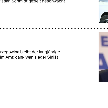
ristian Schmidt gezielt geschwächt
rzegowina bleibt der langjährige
 im Amt: dank Wahlsieger Siniša