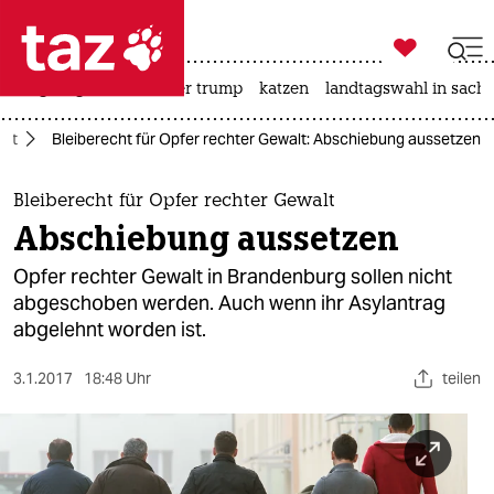

taz zahl ich
bergsteigen
usa unter trump
katzen
landtagswahl in sachs

taz zahl ich
cht
Bleiberecht für Opfer rechter Gewalt: Abschiebung aussetzen
taz zahl ich
themen
Bleiberecht für Opfer rechter Gewalt
Abschiebung aussetzen
politik
Opfer rechter Gewalt in Brandenburg sollen nicht
öko
abgeschoben werden. Auch wenn ihr Asylantrag
abgelehnt worden ist.
gesellschaft
3.1.2017
18:48 Uhr
teilen
kultur
sport