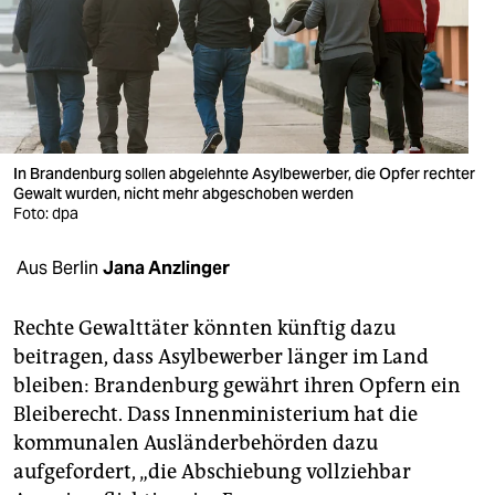
berlin
nord
wahrheit
verlag
In Brandenburg sollen abgelehnte Asylbewerber, die Opfer rechter
Gewalt wurden, nicht mehr abgeschoben werden
verlag
Foto: dpa
veranstaltungen
Aus Berlin
Jana Anzlinger
shop
fragen & hilfe
Rechte Gewalttäter könnten künftig dazu
beitragen, dass Asylbewerber länger im Land
unterstützen
bleiben: Brandenburg gewährt ihren Opfern ein
Bleiberecht. Dass Innenministerium hat die
abo
kommunalen Ausländerbehörden dazu
genossenschaft
aufgefordert, „die Abschiebung vollziehbar