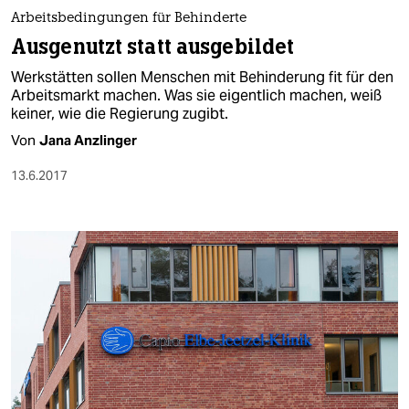
berlin
Arbeitsbedingungen für Behinderte
nord
Ausgenutzt statt ausgebildet
Werkstätten sollen Menschen mit Behinderung fit für den
wahrheit
Arbeitsmarkt machen. Was sie eigentlich machen, weiß
keiner, wie die Regierung zugibt.
verlag
Von
Jana Anzlinger
verlag
13.6.2017
veranstaltungen
shop
fragen & hilfe
unterstützen
abo
genossenschaft