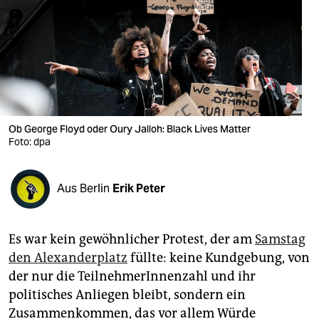
berlin
nord
wahrheit
verlag
verlag
Ob George Floyd oder Oury Jalloh: Black Lives Matter
Foto: dpa
veranstaltungen
shop
Aus Berlin
Erik Peter
fragen & hilfe
unterstützen
Es war kein gewöhnlicher Protest, der am
Samstag
den Alexanderplatz
füllte: keine Kundgebung, von
abo
der nur die TeilnehmerInnenzahl und ihr
politisches Anliegen bleibt, sondern ein
genossenschaft
Zusammenkommen, das vor allem Würde