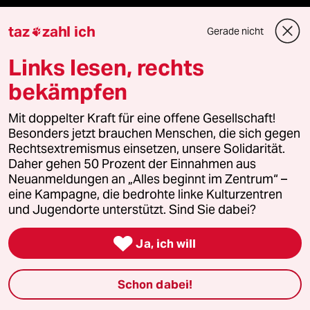
Nahost-Konflikt
taz
zahl ich
Gerade nicht

Links lesen, rechts
Verlag
bekämpfen
Mit doppelter Kraft für eine offene Gesellschaft!
Aktuelles
Besonders jetzt brauchen Menschen, die sich gegen
Rechtsextremismus einsetzen, unsere Solidarität.
Hausblog
Daher gehen 50 Prozent der Einnahmen aus
Neuanmeldungen an „Alles beginnt im Zentrum“ –
Die Seitenwende
eine Kampagne, die bedrohte linke Kulturzentren
und Jugendorte unterstützt. Sind Sie dabei?
Stellen

Ja, ich will
Presse
Schon dabei!