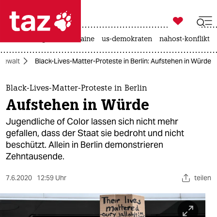

taz zahl ich
hitze
krieg in der ukraine
us-demokraten
nahost-konflikt

taz zahl ich
igewalt
Black-Lives-Matter-Proteste in Berlin: Aufstehen in Würde
taz zahl ich
themen
Black-Lives-Matter-Proteste in Berlin
Aufstehen in Würde
politik
Jugendliche of Color lassen sich nicht mehr
öko
gefallen, dass der Staat sie bedroht und nicht
beschützt. Allein in Berlin demonstrieren
gesellschaft
Zehntausende.
kultur
7.6.2020
12:59 Uhr
teilen
sport