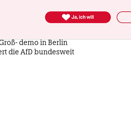
. Der Zusammenhang zwischen rechten
ilisierungen und rechter Gewalt – aus Worten 

Ja, ich will
 dabei augenfällig.
 Groß- demo in Berlin
ert die AfD bundesweit