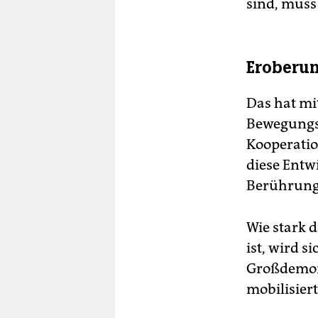
sind, muss 
Eroberun
Das hat mit
Bewegungsp
Kooperatio
diese Entwi
Berührungs
Wie stark 
ist, wird s
Großdemons
mobilisiert