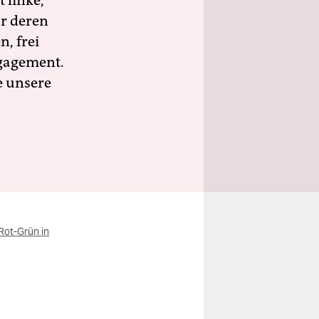
 linke,
ür deren
n, frei
ngagement.
e unsere
Rot-Grün in