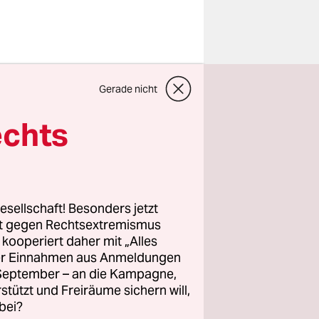
Gerade nicht
en
er
echts
ufatmen.
 solcher
r der
 eben auch
esellschaft! Besonders jetzt
rt gegen Rechtsextremismus
z kooperiert daher mit „Alles
ller Einnahmen aus Anmeldungen
licher
. September – an die Kampagne,
e und
rstützt und Freiräume sichern will,
ein Dorn im
bei?