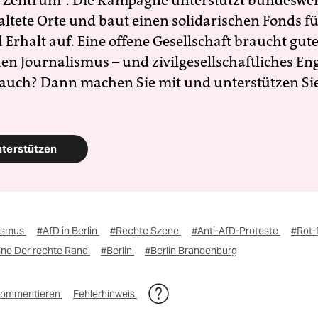
 Zentrum". Die Kampagne unterstützt bundesweit
altete Orte und baut einen solidarischen Fonds f
Erhalt auf. Eine offene Gesellschaft braucht gute
en Journalismus – und zivilgesellschaftliches E
 auch? Dann machen Sie mit und unterstützen Si
nterstützen
lismus
#AfD in Berlin
#Rechte Szene
#Anti-AfD-Proteste
#Rot-
ne Der rechte Rand
#Berlin
#Berlin Brandenburg
ommentieren
Fehlerhinweis