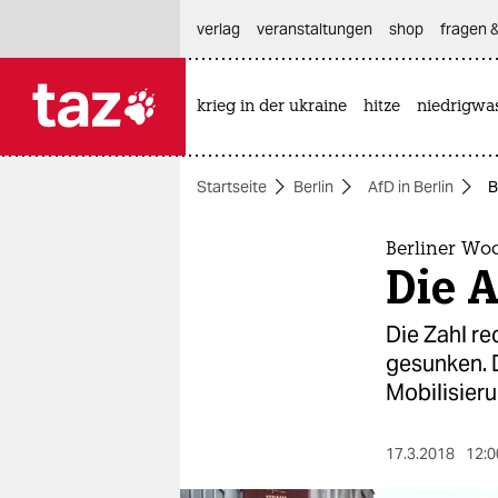
hautnavigation anspringen
hauptinhalt anspringen
footer anspringen
verlag
veranstaltungen
shop
fragen &
krieg in der ukraine
hitze
niedrigwa

taz zahl ich
taz zahl ich
Startseite
Berlin
AfD in Berlin
B
themen
politik
Berliner Wo
Die A
öko
Die Zahl re
gesellschaft
gesunken. D
Mobilisier
kultur
sport
17.3.2018
12:0