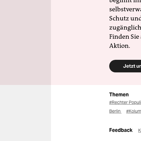
beginnt im
selbstverw
Schutz und 
zugänglich
Finden Sie
Aktion.
Jetzt u
Themen
#Rechter Popu
Berlin
#Kolum
Feedback
K