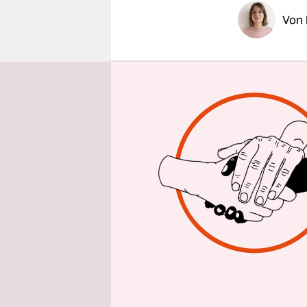
epaper login
Von
Ob es eine 
Opferberat
Dienstag v
Gewalttate
Doch ebens
Straftaten 
massiven W
mit einem 
Unterm Stri
geworden f
Juden, für