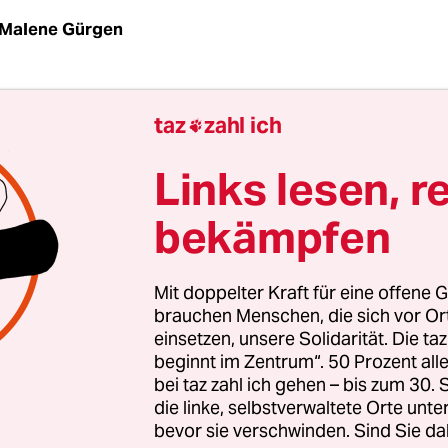
Malene Gürgen
gute oder eine schlechte Nachricht ist, was die
taz
zahl ich

ungsstellen in Berlin und Brandenburg am letzt
erkündeten? In beiden Ländern ist die Zahl recht
Links lesen, r
n im letzten Jahr deutlich gesunken – das lässt a
bekämpfen
o wichtig ist: Noch immer werden deutlich mehr
begangen als in den Jahren vor 2015, das heißt vo
elle flüchtlingsfeindlicher Mobilisierungen, die
Mit doppelter Kraft für eine offene G
deutlichen Anstieg der Gewalttaten einherging.
brauchen Menschen, die sich vor O
einsetzen, unsere Solidarität. Die ta
beginnt im Zentrum“. 50 Prozent a
ch bleibt: Es ist in den letzten drei Jahren gefähr
bei taz zahl ich gehen – bis zum 30
ür Flüchtlinge und Migranten, für Homosexuell
die linke, selbstverwaltete Orte unte
 politische Gegner und alle anderen, die Rechten 
bevor sie verschwinden. Sind Sie da