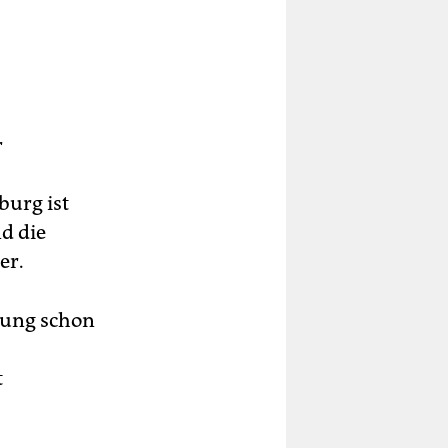
r
burg ist
nd die
er.
gung schon
t