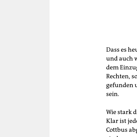
Dass es h
und auch w
dem Einzug
Rechten, s
gefunden u
sein.
Wie stark 
Klar ist j
Cottbus ab