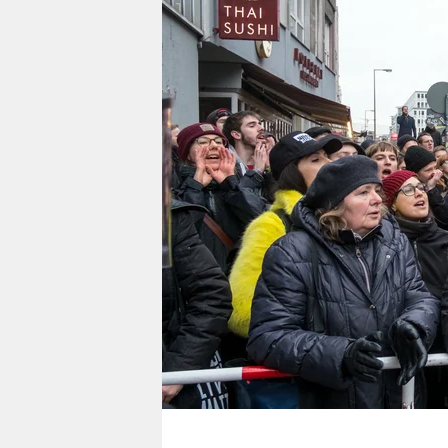
berlin
nord
wahrheit
verlag
verlag
veranstaltungen
shop
fragen & hilfe
unterstützen
abo
genossenschaft