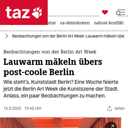

taz zahl ich
krieg in der ukraine
hitze
us-demokraten
nahost-konflikt

taz zahl ich
lin
Beobachtungen von der Berlin Art Week: Lauwarm mäkeln übers 
taz zahl ich
themen
Beobachtungen von der Berlin Art Week
Lauwarm mäkeln übers
politik
post-coole Berlin
öko
Wie steht’s, Kunststadt Berlin? Eine Woche feierte
jetzt die Berlin Art Week die Kunstszene der Stadt.
gesellschaft
Anlass, ein paar Beobachtungen zu machen.
kultur
15.9.2025
19:46 Uhr
teilen
sport