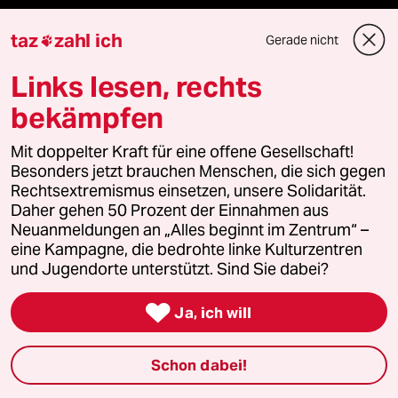
genossenschaft
taz
zahl ich
Gerade nicht

Links lesen, rechts
taz zahl ich
bekämpfen
recherchefonds ausland
Mit doppelter Kraft für eine offene Gesellschaft!
panterstiftung
Besonders jetzt brauchen Menschen, die sich gegen
Rechtsextremismus einsetzen, unsere Solidarität.
panterpreis 2026
Daher gehen 50 Prozent der Einnahmen aus
Neuanmeldungen an „Alles beginnt im Zentrum“ –
eine Kampagne, die bedrohte linke Kulturzentren
und Jugendorte unterstützt. Sind Sie dabei?
Podcast

Ja, ich will
bundestalk
Schon dabei!
fernverbindung