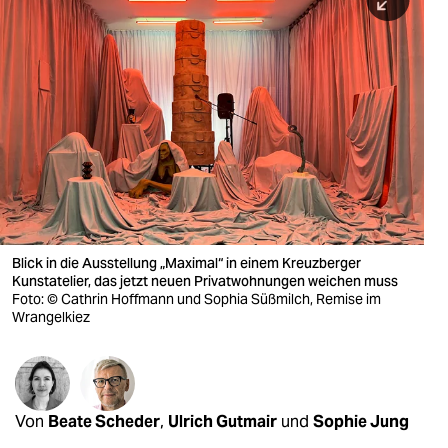
berlin
nord
wahrheit
verlag
verlag
veranstaltungen
shop
Blick in die Ausstellung „Maximal“ in einem Kreuzberger
Kunstatelier, das jetzt neuen Privatwohnungen weichen muss
fragen & hilfe
Foto: © Cathrin Hoffmann und Sophia Süßmilch, Remise im
Wrangelkiez
unterstützen
abo
genossenschaft
Von
Beate Scheder
,
Ulrich Gutmair
und
Sophie Jung