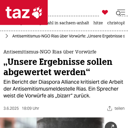

taz zahl ich
iran-krieg
landtagswahl in sachsen-anhalt
hitze
christophe

taz zahl ich
us
Antisemitismus-NGO Rias über Vorwürfe: „Unsere Ergebnisse so
taz zahl ich
themen
Antisemitismus-NGO Rias über Vorwürfe
„Unsere Ergebnisse sollen
politik
abgewertet werden“
öko
Ein Bericht der Diaspora Alliance kritisiert die Arbeit
der Antisemitismusmeldestelle Rias. Ein Sprecher
gesellschaft
weist die Vorwürfe als „bizarr“ zurück.
kultur
3.6.2025
18:09 Uhr
teilen
sport