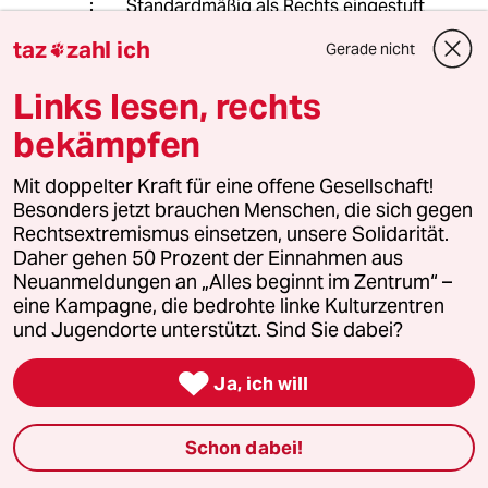
Standardmäßig als Rechts eingestuft
wurden, ohne das zu hinterfragen, ist
taz
zahl ich
Gerade nicht

bereits seit Jahren bekannt und Teil
einer Debatte- das die Polizei bei
Links lesen, rechts
rassistischen Straftaten häufig
anders agiert, muss da kein
bekämpfen
Widerspruch sein.
Mit doppelter Kraft für eine offene Gesellschaft!
Besonders jetzt brauchen Menschen, die sich gegen
Abdurchdiemitte
Rechtsextremismus einsetzen, unsere Solidarität.
A
Daher gehen 50 Prozent der Einnahmen aus
03.06.2025
,
18:42 Uhr
Neuanmeldungen an „Alles beginnt im Zentrum“ –
Okay, einverstanden … sehen wir
eine Kampagne, die bedrohte linke Kulturzentren
Antisemitismus also als
und Jugendorte unterstützt. Sind Sie dabei?
gesamtgesellschaftliches Phänomen.

Ja, ich will
Mich hätte dann allerdings auch interessiert,
ob und inwieweit Herr Poensgen einen
Zusammenhang zwischen den Phänomenen
Schon dabei!
Antisemitismus und Extremismus der Mitte
sieht - das berührt z.B. den Fall Aiwanger (!) -