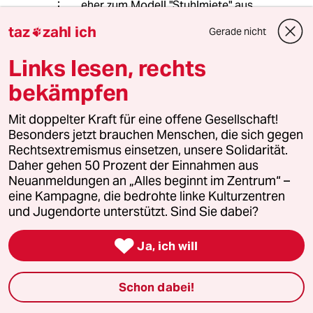
eher zum Modell "Stuhlmiete" aus
dem Frisörladen tendieren. Taxifahrer
taz
zahl ich
Gerade nicht

mieten ein Taxi und arbeiten als
Selbstständige. Dass so der
Links lesen, rechts
Mindestlohn umgangen werden kann
wird ja schon seit einiger Zeit
bekämpfen
beschrieben.
Mit doppelter Kraft für eine offene Gesellschaft!
Besonders jetzt brauchen Menschen, die sich gegen
meistkommentiert
Rechtsextremismus einsetzen, unsere Solidarität.
Daher gehen 50 Prozent der Einnahmen aus
Neuanmeldungen an „Alles beginnt im Zentrum“ –
1
Krise der Demokratie
eine Kampagne, die bedrohte linke Kulturzentren
AfD-Wählen als Triebabfuhr
und Jugendorte unterstützt. Sind Sie dabei?

Ja, ich will
2
Nein zum Zivildienst
Hinterlistiger Schritt der
Schon dabei!
Bundesregierung