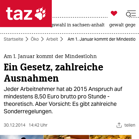

taz zahl ich
hitze
surfen
landtagswahl in sachsen-anhalt
gewalt gegen

taz zahl ich
Startseite
Öko
Arbeit
Am 1. Januar kommt der Mindestlohn
taz zahl ich
themen
Am 1. Januar kommt der Mindestlohn
Ein Gesetz, zahlreiche
politik
Ausnahmen
öko
Jeder Arbeitnehmer hat ab 2015 Anspruch auf
mindestens 8,50 Euro brutto pro Stunde -
gesellschaft
theoretisch. Aber Vorsicht: Es gibt zahlreiche
Sonderregelungen.
kultur
sport
30.12.2014
14:42 Uhr
teilen