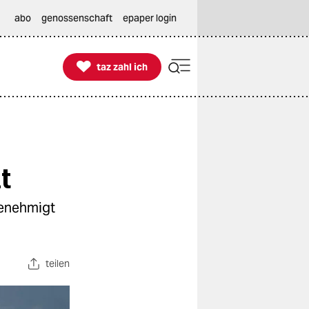
abo
genossenschaft
epaper login

taz zahl ich
taz zahl ich
t
genehmigt
teilen