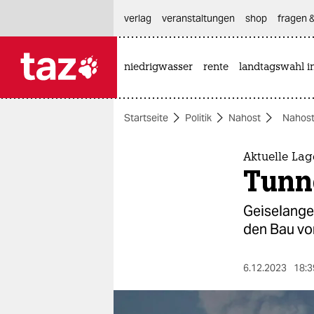
hautnavigation anspringen
hauptinhalt anspringen
footer anspringen
verlag
veranstaltungen
shop
fragen &
niedrigwasser
rente
landtagswahl i

taz zahl ich
taz zahl ich
Startseite
Politik
Nahost
Nahost
themen
politik
Aktuelle Lag
Tunne
öko
Geiselangeh
gesellschaft
den Bau vo
kultur
6.12.2023
18:3
sport