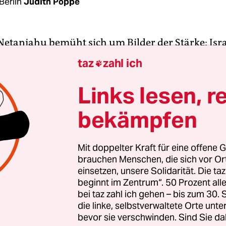
Berlin
Judith Poppe
etanjahu bemüht sich um Bilder der Stärke: Isr
ie Hälfte der Bataillonskommandeure
der Hamas
taz
zahl ich

israelische Ministerpräsident in einer Pressekonf
end. Israel geht davon aus, dass die Terrororgan
Links lesen, r
24 Bataillone hat.
bekämpfen
betonte zudem erneut, dass Israel noch lange n
ieges die Kontrolle über die Sicherheit im Gazas
Mit doppelter Kraft für eine offene G
brauchen Menschen, die sich vor O
üsse. Eine Kontrolle
durch internationale Kräfte
einsetzen, unsere Solidarität. Die ta
 werde außerdem alles unternehmen, um die von
beginnt im Zentrum“. 50 Prozent a
ten Geiseln zurückzubringen.
bei taz zahl ich gehen – bis zum 30
die linke, selbstverwaltete Orte unte
bevor sie verschwinden. Sind Sie da