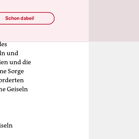
Schon dabei!
des
ln und
ien und die
me Sorge
forderten
he Geiseln
iseln