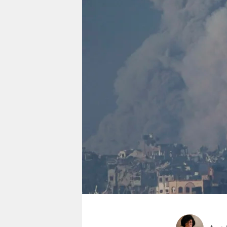
berlin
nord
wahrheit
verlag
verlag
veranstaltungen
shop
fragen & hilfe
unterstützen
abo
genossenschaft