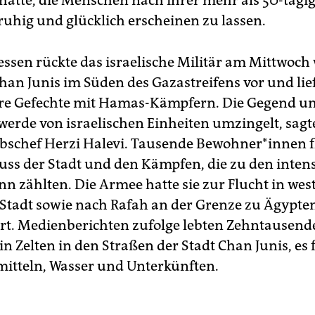
hatte, die Menschen nach ihrer mehr als 50-tägi
 ruhig und glücklich erscheinen zu lassen.
sen rückte das israelische Militär am Mittwoch 
han Junis im Süden des Gazastreifens vor und lief
re Gefechte mit Hamas-Kämpfern. Die Gegend u
werde von israelischen Einheiten umzingelt, sagte
bschef Herzi Halevi. Tausende Be­woh­ne­r*in­nen 
ss der Stadt und den Kämpfen, die zu den intensi
n zählten. Die Armee hatte sie zur Flucht in wes
r Stadt sowie nach Rafah an der Grenze zu Ägypte
rt. Medienberichten zufolge lebten Zehntausend
n Zelten in den Straßen der Stadt Chan Junis, es 
tteln, Wasser und Unterkünften.