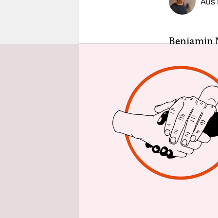
Aus 
epaper login
Benjamin N
mehr als d
sagte der 
Dienstagab
insgesamt 
Netanjahu 
Ende des Kr
behalten m
ab. Israel
verschlepp