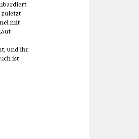
mbardiert
 zuletzt
nel mit
laut
t, und ihr
uch ist