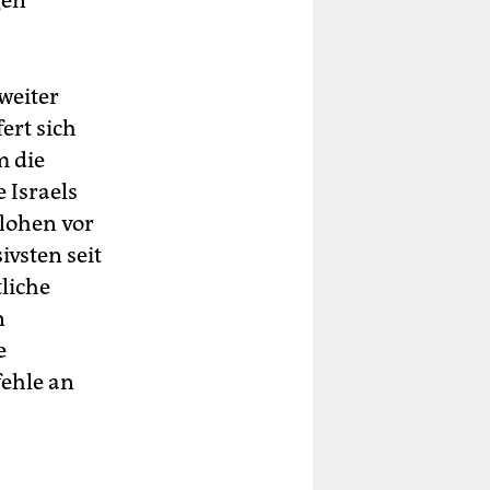
gen
weiter
ert sich
m die
 Israels
flohen vor
vsten seit
tliche
n
e
fehle an