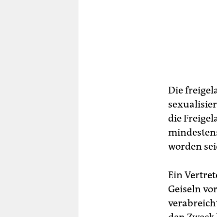
Die freige
sexualisie
die Freige
mindestens
worden sei
Ein Vertre
Geiseln vo
verabreich