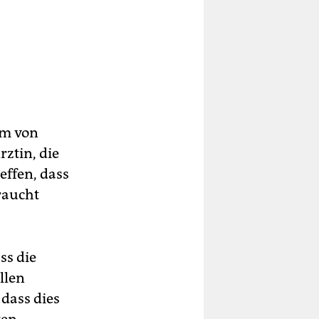
em von
ztin, die
effen, dass
raucht
ss die
llen
dass dies