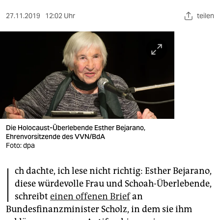
berlin
27.11.2019
12:02 Uhr
teilen
nord
wahrheit
verlag
verlag
veranstaltungen
shop
Die Holocaust-Überlebende Esther Bejarano,
Ehrenvorsitzende des VVN/BdA
fragen & hilfe
Foto: dpa
I
unterstützen
ch dachte, ich lese nicht richtig: Esther Bejarano,
diese würdevolle Frau und Schoah-Überlebende,
abo
schreibt
einen offenen Brief
an
genossenschaft
Bundesfinanzminister Scholz, in dem sie ihm