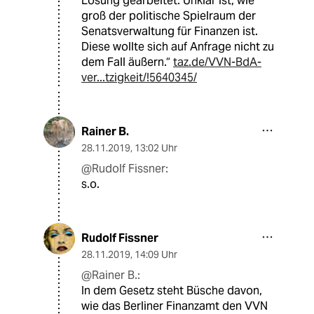
Lösung gearbeitet. Unklar ist, wie
groß der politische Spielraum der
Senatsverwaltung für Finanzen ist.
Diese wollte sich auf Anfrage nicht zu
dem Fall äußern.“
taz.de/VVN-BdA-
ver...tzigkeit/!5640345/
Rainer B.
28.11.2019
,
13:02 Uhr
@Rudolf Fissner:
s.o.
Rudolf Fissner
28.11.2019
,
14:09 Uhr
@Rainer B.:
In dem Gesetz steht Büsche davon,
wie das Berliner Finanzamt den VVN