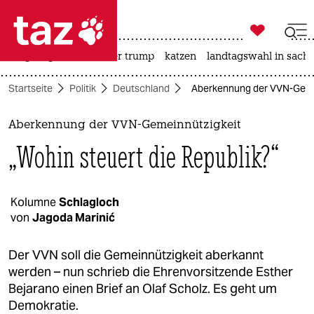

taz zahl ich
bergsteigen
usa unter trump
katzen
landtagswahl in sachs

taz zahl ich
Startseite
Politik
Deutschland
Aberkennung der VVN-Gemein
taz zahl ich
themen
Aberkennung der VVN-Gemeinnützigkeit
„Wohin steuert die Republik?“
politik
öko
Kolumne
Schlagloch
von
Jagoda Marinić
gesellschaft
kultur
Der VVN soll die Gemeinnützigkeit aberkannt
werden – nun schrieb die Ehrenvorsitzende Esther
sport
Bejarano einen Brief an Olaf Scholz. Es geht um
Demokratie.