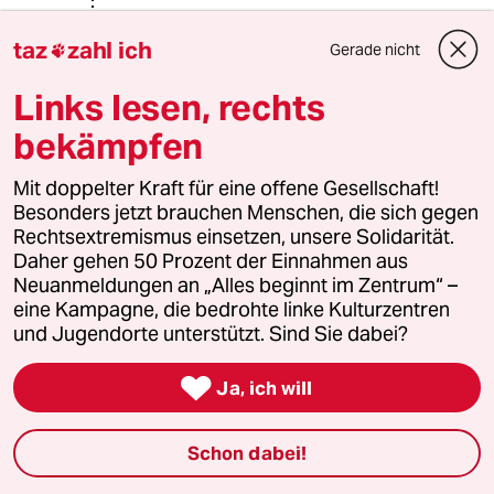
Facebook:
gruenlink.de/1o9d
taz
zahl ich
Gerade nicht

Twitter:
gruenlink.de/1o9e
Links lesen, rechts
Danke!!!
bekämpfen
Rest s.u.
Mit doppelter Kraft für eine offene Gesellschaft!
Besonders jetzt brauchen Menschen, die sich gegen
Rudolf Fissner
Rechtsextremismus einsetzen, unsere Solidarität.
Daher gehen 50 Prozent der Einnahmen aus
27.11.2019
,
21:36 Uhr
Neuanmeldungen an „Alles beginnt im Zentrum“ –
@Lowandorder:
eine Kampagne, die bedrohte linke Kulturzentren
Interessante Kombi. Scholz will
und Jugendorte unterstützt. Sind Sie dabei?
vorinnflutlichen Männervereinen, die
keine Frauen aufnehmen die

Ja, ich will
Gemeinnützigkeit aberkennen und Sie
haben Angst dass diese
erzkonservativen Gruppen nicht mehr
Schon dabei!
gegen Nazi demonstrieren.