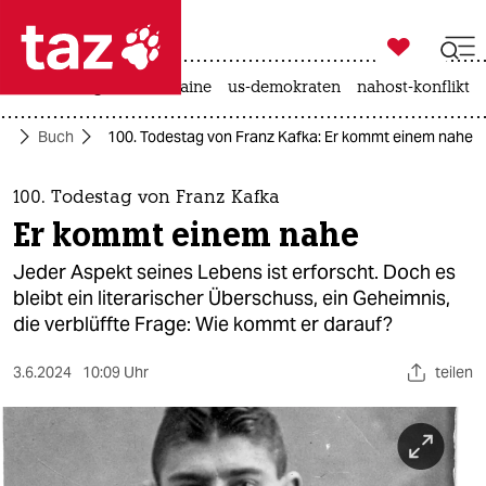

taz zahl ich
hitze
krieg in der ukraine
us-demokraten
nahost-konflikt

taz zahl ich
ur
Buch
100. Todestag von Franz Kafka: Er kommt einem nahe
taz zahl ich
themen
100. Todestag von Franz Kafka
Er kommt einem nahe
politik
Jeder Aspekt seines Lebens ist erforscht. Doch es
öko
bleibt ein literarischer Überschuss, ein Geheimnis,
die verblüffte Frage: Wie kommt er darauf?
gesellschaft
3.6.2024
10:09 Uhr
teilen
kultur
sport