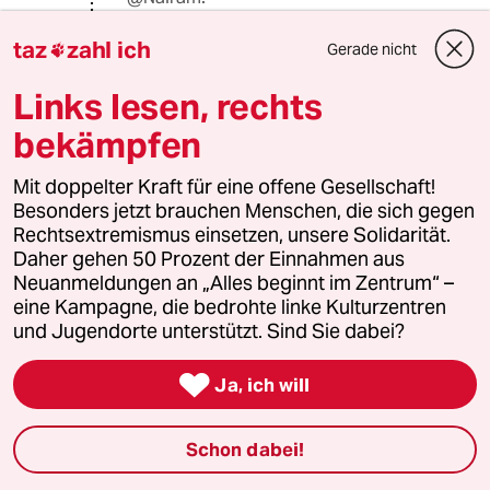
Für Schüler ist das eine Nummer zu
groß. Das liegt weder an Kafka , noch
taz
zahl ich
Gerade nicht

an Brod , sondern an einem
pädagogisch insuffizienten
Links lesen, rechts
Deutschlehrer. In Kafka fließt sehr viel
bekämpfen
was ihn aus Studium und
Berufstätigkeit in der
Mit doppelter Kraft für eine offene Gesellschaft!
Unfallversicherung beschäftigt hat,
Besonders jetzt brauchen Menschen, die sich gegen
grässliche Urteile , grässliche Unfälle
Rechtsextremismus einsetzen, unsere Solidarität.
etc. Das wird auch heute in der
Daher gehen 50 Prozent der Einnahmen aus
Literaturkritik teilweise nicht erfasst
Neuanmeldungen an „Alles beginnt im Zentrum“ –
und berücksichtigt.
eine Kampagne, die bedrohte linke Kulturzentren
und Jugendorte unterstützt. Sind Sie dabei?
Janix

Ja, ich will
03.06.2024
,
16:12 Uhr
@Nairam:
Schon dabei!
Werter Marian,