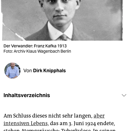
berlin
nord
wahrheit
verlag
Der Verwandler: Franz Kafka 1913
verlag
Foto: Archiv Klaus Wagenbach Berlin
veranstaltungen
Von
Dirk Knipphals
shop
fragen & hilfe
Inhaltsverzeichnis
unterstützen
abo
Am Schluss dieses nicht sehr langen,
aber
genossenschaft
intensiven Lebens,
das am 3. Juni 1924 endete,