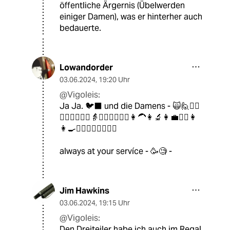
öffentliche Ärgernis (Übelwerden
einiger Damen), was er hinterher auch
bedauerte.
Lowandorder
03.06.2024
,
19:20 Uhr
@Vigoleis:
Ja Ja. 🐦‍⬛ und die Damens - 🙀🙋🙋‍♀️
🤷‍♀️🤦‍♀️🧚‍♀️👵💁‍♀️🙇‍♀️🧟‍♀️👩‍🦱👩‍🔬👩‍💼🧞‍♀️👩
👩‍🍳🧍‍♀️👳‍♀️🙎‍♀️🧔‍♀️
always at your servíce - 🥳🧐 -
Jim Hawkins
03.06.2024
,
19:15 Uhr
@Vigoleis:
Den Dreiteiler habe ich auch im Regal