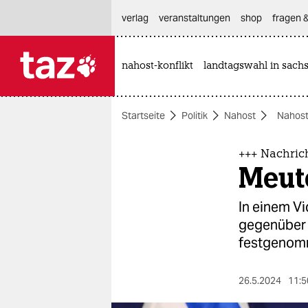
hautnavigation anspringen
hauptinhalt anspringen
footer anspringen
verlag
veranstaltungen
shop
fragen &
nahost-konflikt
landtagswahl in sach

taz zahl ich
taz zahl ich
Startseite
Politik
Nahost
Nahost
themen
politik
+++ Nachric
Meute
öko
In einem V
gesellschaft
gegenüber 
festgenom
kultur
sport
26.5.2024
11:5