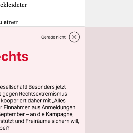
ekleideter
u einer
Gerade nicht
it Freitag
echts
n der Hand
tet von
Botschaft
esellschaft! Besonders jetzt
rt gegen Rechtsextremismus
z kooperiert daher mit „Alles
ller Einnahmen aus Anmeldungen
. September – an die Kampagne,
rstützt und Freiräume sichern will,
bei?