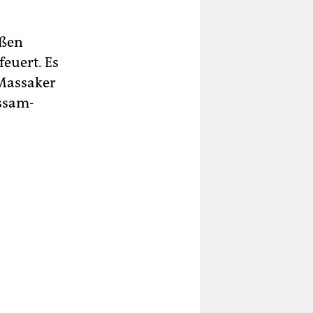
oßen
feuert. Es
 Massaker
assam-