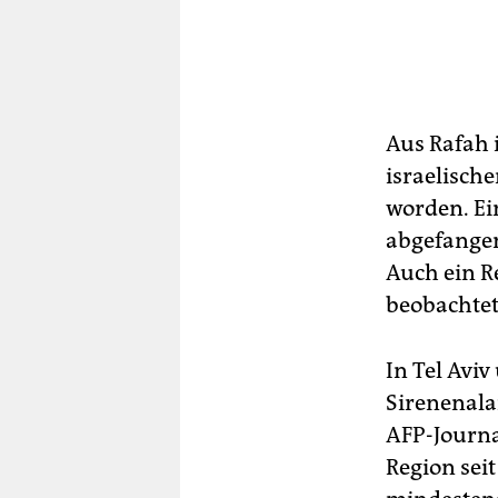
Aus Rafah 
israelisch
worden. Ein
abgefangen
Auch ein R
beobachtet
In Tel Avi
Sirenenala
AFP-Journa
Region sei