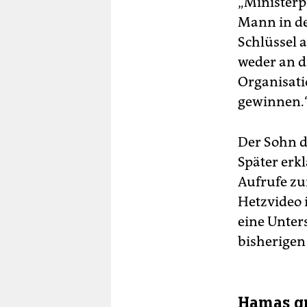
„Ministerpr
Mann in de
Schlüssel 
weder an d
Organisati
gewinnen.“
Der Sohn de
Später erk
Aufrufe zu
Hetzvideo i
eine Unter
bisherigen
Hamas gr