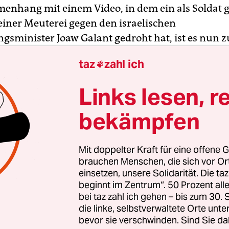
nhang mit einem Video, in dem ein als Soldat g
iner Meuterei gegen den israelischen
ngsminister Joaw Galant gedroht hat, ist es nun z
gekommen, teilte das israelische Militär mit.
taz
zahl ich

inütige
Video
des Mannes sorgt in Israel bereits se
Links lesen, r
r: Ein maskierter Mann mit Maschinengewehr i
ls Reservist des israelischen Militärs aus und rich
bekämpfen
assenen Haus aus, möglicherweise in Gaza, eine 
rpräsident Benjamin Netanjahu.
Mit doppelter Kraft für eine offene G
brauchen Menschen, die sich vor O
einsetzen, unsere Solidarität. Die ta
beginnt im Zentrum“. 50 Prozent a
bei taz zahl ich gehen – bis zum 30
die linke, selbstverwaltete Orte unte
bevor sie verschwinden. Sind Sie da