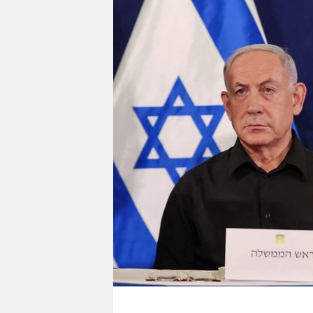
berlin
nord
wahrheit
verlag
verlag
veranstaltungen
shop
fragen & hilfe
unterstützen
abo
genossenschaft