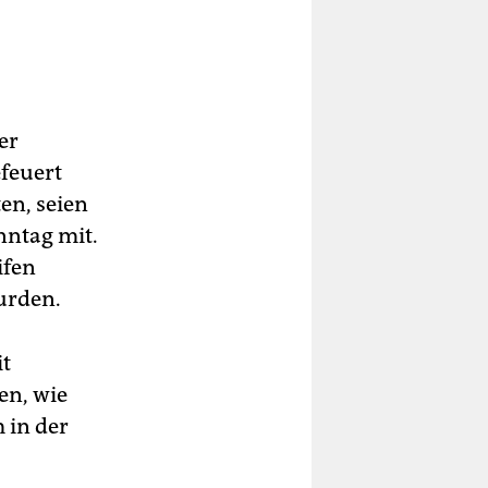
er
efeuert
en, seien
nntag mit.
ifen
urden.
it
en, wie
 in der