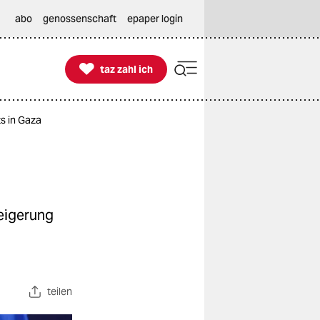
abo
genossenschaft
epaper login

taz zahl ich
taz zahl ich
s in Gaza
eigerung
teilen