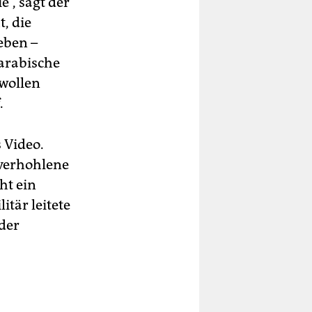
“, sagt der
, die
eben –
arabische
 wollen
.
 Video.
nverhohlene
ht ein
itär leitete
der