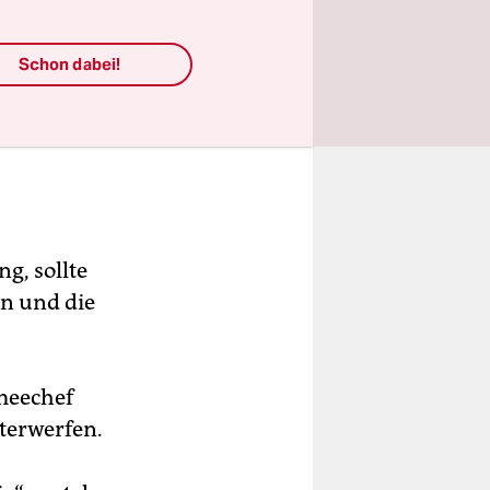
Schon dabei!
g, sollte
en und die
meechef
terwerfen.