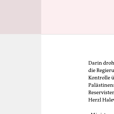
Darin droh
die Regier
Kontrolle 
Palästine
Reserviste
Herzl Hale