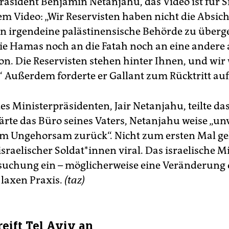
äsident Benjamin Netanjahu, das Video ist für Sie
m Video: „Wir Reservisten haben nicht die Absicht
an irgendeine palästinensische Behörde zu überg
ie Hamas noch an die Fatah noch an eine andere 
on. Die Reservisten stehen hinter Ihnen, und wir
 Außerdem forderte er Gallant zum Rücktritt auf
s Ministerpräsidenten, Jair Netanjahu, teilte das
lärte das Büro seines Vaters, Netanjahu weise „u
m Ungehorsam zurück“. Nicht zum ersten Mal ge
sraelischer Sol­da­t*in­nen viral. Das israelische Mil
suchung ein – möglicherweise eine Veränderung 
 laxen Praxis.
(taz)
eift Tel Aviv an