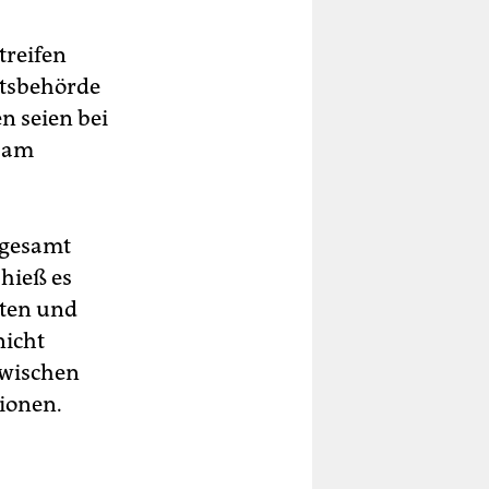
treifen
itsbehörde
n seien bei
e am
sgesamt
 hieß es
oten und
nicht
zwischen
tionen.