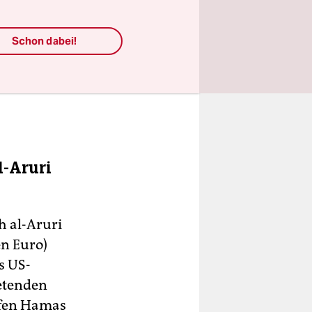
Schon dabei!
l-Aruri
h al-Aruri
en Euro)
s US-
retenden
tufen Hamas