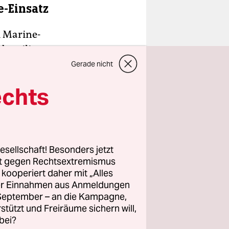
e-Einsatz
m Marine-
beteiligen.
it geprüft,
Gerade nicht
inzu: „Wir
echts
rden alle
tlich
esellschaft! Besonders jetzt
rt gegen Rechtsextremismus
z kooperiert daher mit „Alles
ller Einnahmen aus Anmeldungen
. September – an die Kampagne,
rstützt und Freiräume sichern will,
bei?