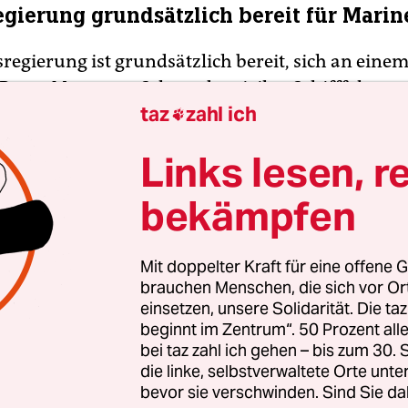
gierung grundsätzlich bereit für Marin
regierung ist grundsätzlich bereit, sich an eine
Roten Meer zum Schutz der zivilen Schifffahrt zu 
taz
zahl ich
 werde eine Mission der Europäischen Union derze

precher des Auswärtigen Amts in Berlin und fügt h
Links lesen, r
regierung wären dazu bereit.“ Grundsätzlich wü
eprüft, „die völkerrechtlich und verfassungsrech
bekämpfen
nd“.
(rtr)
Mit doppelter Kraft für eine offene G
brauchen Menschen, die sich vor O
einsetzen, unsere Solidarität. Die ta
beginnt im Zentrum“. 50 Prozent a
bei taz zahl ich gehen – bis zum 30
die linke, selbstverwaltete Orte unte
bevor sie verschwinden. Sind Sie da