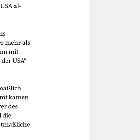
 USA al-
ms
er mehr als
 um mit
 der USA“
maßlich
samt kamen
er des
 die
utmaßliche