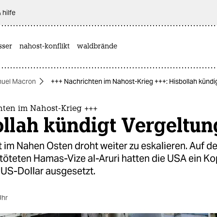
 hilfe
sser
nahost-konflikt
waldbrände
uel Macron
+++ Nachrichten im Nahost-Krieg +++: Hisbollah kündi
hten im Nahost-Krieg +++
llah kündigt Vergeltun
t im Nahen Osten droht weiter zu eskalieren. Auf d
töteten Hamas-Vize al-Aruri hatten die USA ein Ko
 US-Dollar ausgesetzt.
Uhr