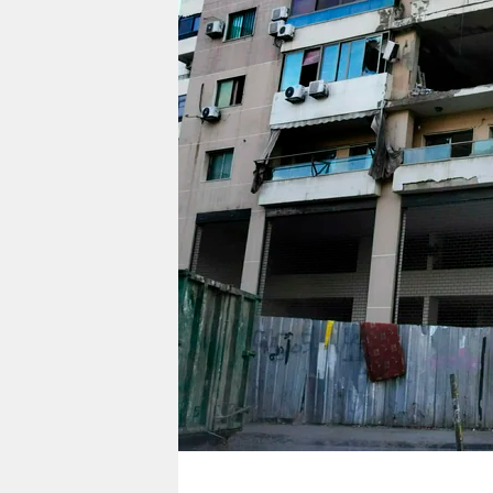
berlin
nord
wahrheit
verlag
verlag
veranstaltungen
shop
fragen & hilfe
unterstützen
abo
genossenschaft