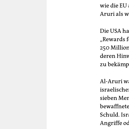
wie die EU 
Aruri als w
Die USA h
„Rewards f
250 Millio
deren Hinw
zu bekämpf
Al-Aruri w
israelisch
sieben Men
bewaffnet
Schuld. Is
Angriffe o