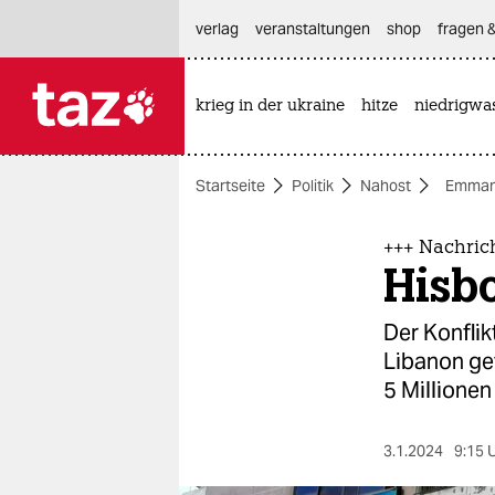
hautnavigation anspringen
hauptinhalt anspringen
footer anspringen
verlag
veranstaltungen
shop
fragen &
krieg in der ukraine
hitze
niedrigwa

taz zahl ich
taz zahl ich
Startseite
Politik
Nahost
Emman
themen
politik
+++ Nachric
Hisbo
öko
Der Konflik
gesellschaft
Libanon ge
5 Millionen
kultur
sport
3.1.2024
9:15 