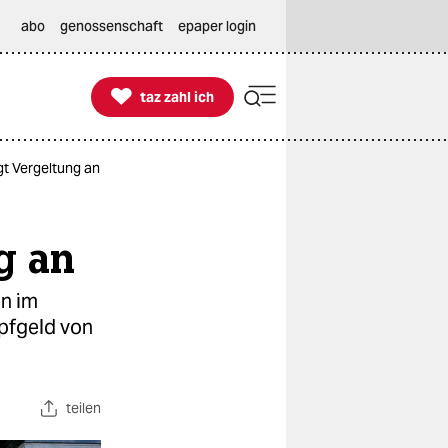
abo
genossenschaft
epaper login

taz zahl ich
taz zahl ich
gt Vergeltung an
g an
en im
pfgeld von
teilen