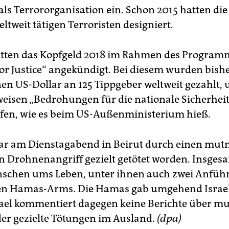
als Terrororganisation ein. Schon 2015 hatten die
eltweit tätigen Terroristen designiert.
atten das Kopfgeld 2018 im Rahmen des Program
or Justice“ angekündigt. Bei diesem wurden bish
nen US-Dollar an 125 Tippgeber weltweit gezahlt,
eisen „Bedrohungen für die nationale Sicherheit
en, wie es beim US-Außenministerium hieß.
ar am Dienstagabend in Beirut durch einen mut
en Drohnenangriff gezielt getötet worden. Insge
schen ums Leben, unter ihnen auch zwei Anführ
en Hamas-Arms. Die Hamas gab umgehend Israel
rael kommentiert dagegen keine Berichte über m
der gezielte Tötungen im Ausland.
(dpa)