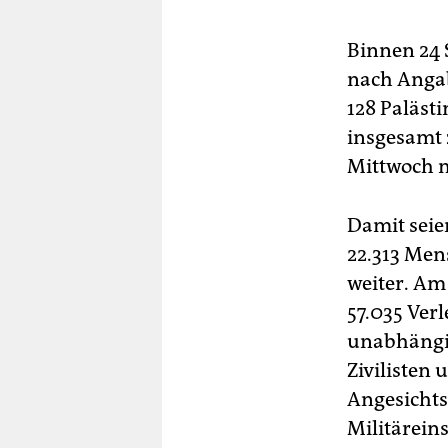
Binnen 24 
nach Angab
128 Paläst
insgesamt 
Mittwoch m
Damit seie
22.313 Mens
weiter. Am
57.035 Verl
unabhängig
Zivilisten
Angesichts
Militäreins