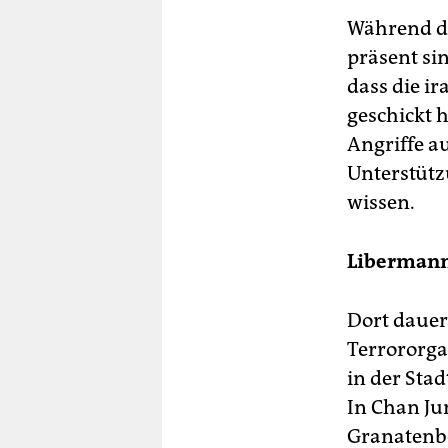
Während di
präsent si
dass die ir
geschickt 
Angriffe au
Unterstützu
wissen.
Libermann
Dort dauer
Terrororga
in der Sta
In Chan Jun
Granatenbe