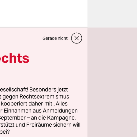
ter Härte
Gerade nicht
en. Neben
er Konflikt
echts
tzte Huthi-
ten ab und
esellschaft! Besonders jetzt
gaben
rt gegen Rechtsextremismus
z kooperiert daher mit „Alles
samt
ller Einnahmen aus Anmeldungen
 zehn
. September – an die Kampagne,
hrt in der
rstützt und Freiräume sichern will,
bei?
 hatte das