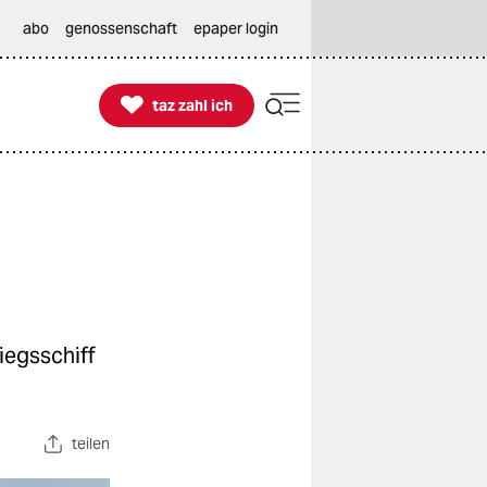
abo
genossenschaft
epaper login

taz zahl ich
taz zahl ich
iegsschiff
teilen