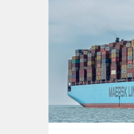
berlin
nord
wahrheit
verlag
verlag
veranstaltungen
shop
fragen & hilfe
unterstützen
abo
genossenschaft