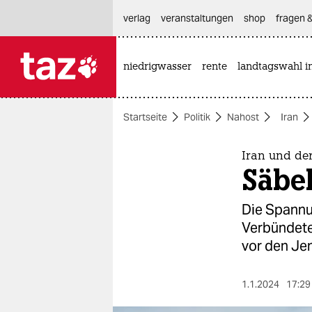
hautnavigation anspringen
hauptinhalt anspringen
footer anspringen
verlag
veranstaltungen
shop
fragen &
niedrigwasser
rente
landtagswahl i

taz zahl ich
taz zahl ich
Startseite
Politik
Nahost
Iran
themen
politik
Iran und de
Säbe
öko
Die Spannu
gesellschaft
Verbündeten
vor den Je
kultur
sport
1.1.2024
17:29