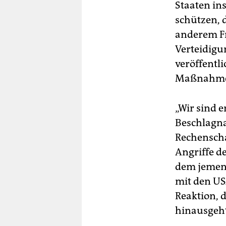
Staaten in
schützen, 
anderem Fr
Verteidigu
veröffentl
Maßnahmen“,
„Wir sind e
Beschlag
Rechenscha
Angriffe d
dem jemeni
mit den US
Reaktion, 
hinausgeht