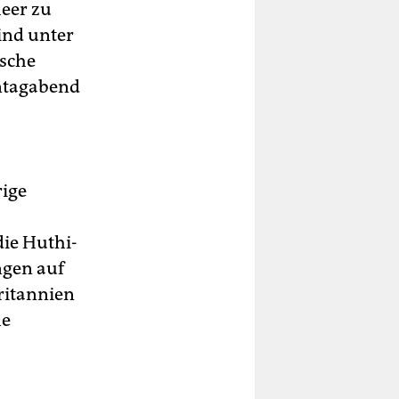
Meer zu
ind unter
ische
nntagabend
rige
die Huthi-
ngen auf
ritannien
he