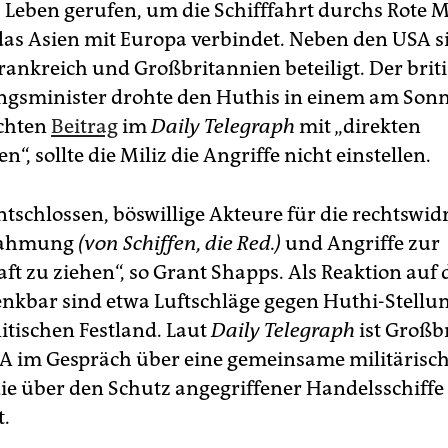
s Leben gerufen, um die Schifffahrt durchs Rote 
das Asien mit Europa verbindet. Neben den USA s
ankreich und Großbritannien beteiligt. Der brit
ngsminister drohte den Huthis in einem am So
ichten
Beitrag
im
Daily Telegraph
mit „direkten
 sollte die Miliz die Angriffe nicht einstellen.
ntschlossen, böswillige Akteure für die rechtswid
nahmung
(von Schiffen, die Red.)
und Angriffe zur
ft zu ziehen“, so Grant Shapps. Als Reaktion auf 
enkbar sind etwa Luftschläge gegen Huthi-Stellu
tischen Festland. Laut
Daily Telegraph
ist Großb
A im Gespräch über eine gemeinsame militärisc
die über den Schutz angegriffener Handelsschiffe
.