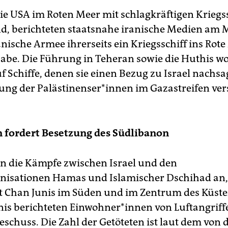
e USA im Roten Meer mit schlagkräftigen Kriegs
nd, berichteten staatsnahe iranische Medien am 
anische Armee ihrerseits ein Kriegsschiff ins Rot
habe. Die Führung in Teheran sowie die Huthis wo
f Schiffe, denen sie einen Bezug zu Israel nachsa
ng der Pa­läs­ti­nen­se­r*in­nen im Gazastreifen v
 fordert Besetzung des Südlibanon
n die Kämpfe zwischen Israel und den
nisationen Hamas und Islamischer Dschihad an,
dt Chan Junis im Süden und im Zentrum des Küste
is berichteten Ein­woh­ne­r*in­nen von Luftangrif
schuss. Die Zahl der Getöteten ist laut dem von