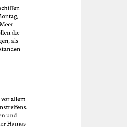
schiffen
Montag,
e Meer
llen die
gen, als
erstanden
 vor allem
nstreifens.
fen und
 der Hamas