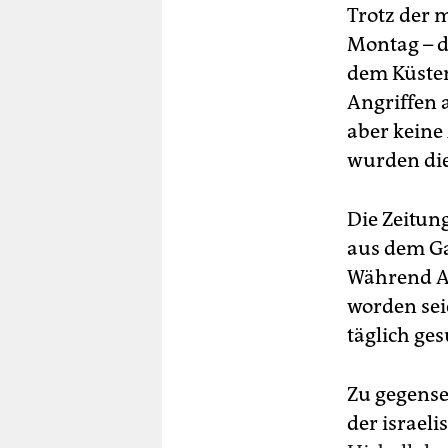
Trotz der 
Montag – d
dem Küsteng
Angriffen 
aber keine
wurden di
Die Zeitun
aus dem Ga
Während An
worden sei
täglich ge
Zu gegense
der israel