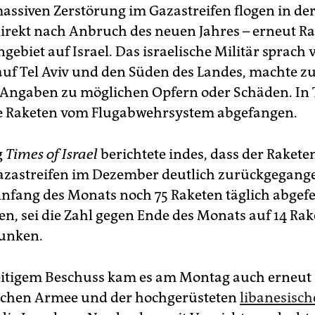
massiven Zerstörung im Gazastreifen flogen in de
irekt nach Anbruch des neuen Jahres – erneut R
ebiet auf Israel. Das israelische Militär sprach 
auf Tel Aviv und den Süden des Landes, machte z
 Angaben zu möglichen Opfern oder Schäden. In T
e Raketen vom Flugabwehrsystem abgefangen.
g
Times of Israel
berichtete indes, dass der Raket
zastreifen im Dezember deutlich zurückgegange
fang des Monats noch 75 Raketen täglich abgef
en, sei die Zahl gegen Ende des Monats auf 14 Ra
sunken.
itigem Beschuss kam es am Montag auch erneut
ischen Armee und der hochgerüsteten
libanesisc