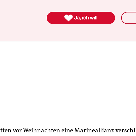
eederei Hapag-Lloyd
getan.

Ja, ich will
tten vor Weihnachten eine Marineallianz versch