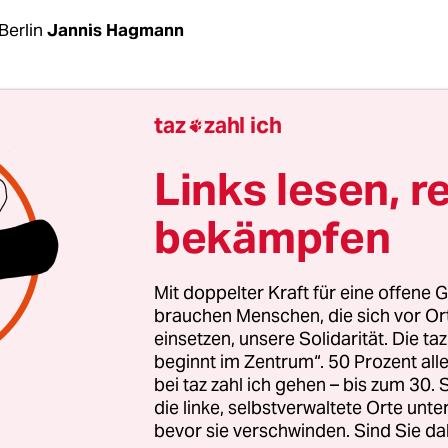
Berlin
Jannis Hagmann
ntergrund des Gazakriegs
, der mit unverminder
taz
zahl ich

ahr geht, wachsen die internationalen Spannung
rdlichem Nachbarland Libanon könnte vor allem d
Links lesen, r
er eskalieren. Dort greift die vom Iran unterstü
bekämpfen
dem Jemen seit Wochen Handelsschiffe an.
nde schoss die US-Marine zwei Antischiffsrake
Mit doppelter Kraft für eine offene G
drei kleinere Boote, mit denen die Huthis US-An
brauchen Menschen, die sich vor O
einsetzen, unsere Solidarität. Die ta
en Frachter angegriffen hatten. Ein viertes Boot 
beginnt im Zentrum“. 50 Prozent a
 konnte fliehen. Huthi-Angaben zufolge wurden
bei taz zahl ich gehen – bis zum 30
 getötet. Die Reederei Maersk setzte ihre Schifffa
die linke, selbstverwaltete Orte unte
bevor sie verschwinden. Sind Sie da
en der Angriffe erneut vorübergehend aus. Zuvor