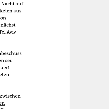
r Nacht auf
aketen aus
von
unächst
el Aviv
enbeschuss
n sei.
euert
keten
 zwischen
hen