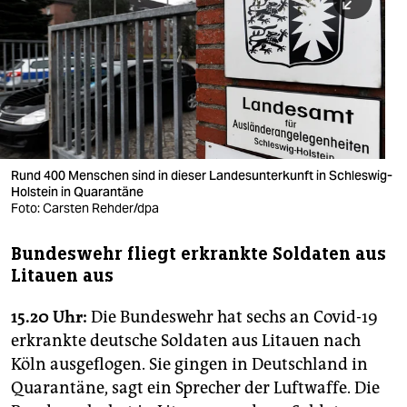
berlin
nord
wahrheit
verlag
verlag
Rund 400 Menschen sind in dieser Landesunterkunft in Schleswig-
Holstein in Quarantäne
veranstaltungen
Foto: Carsten Rehder/dpa
shop
Bundeswehr fliegt erkrankte Soldaten aus
fragen & hilfe
Litauen aus
unterstützen
15.20 Uhr:
Die Bundeswehr hat sechs an Covid-19
abo
erkrankte deutsche Soldaten aus Litauen nach
Köln ausgeflogen. Sie gingen in Deutschland in
genossenschaft
Quarantäne, sagt ein Sprecher der Luftwaffe. Die