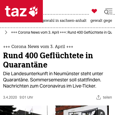

taz zahl ich
hitze
surfen
landtagswahl in sachsen-anhalt
gewalt gegen

taz zahl ich
us
+++ Corona News vom 3. April +++: Rund 400 Geflüchtete in Qu
taz zahl ich
themen
+++ Corona News vom 3. April +++
Rund 400 Geflüchtete in
politik
Quarantäne
öko
Die Landesunterkunft in Neumünster steht unter
Quarantäne. Sommersemester soll stattfinden.
gesellschaft
Nachrichten zum Coronavirus im Live-Ticker.
kultur
3.4.2020
9:01 Uhr
teilen
sport