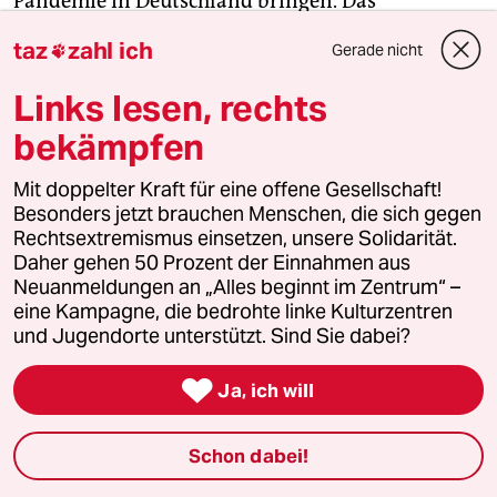
Pandemie in Deutschland bringen. Das
Forschungsprojekt sei auf ein Jahr angelegt und
taz
zahl ich
Gerade nicht

solle in wenigen Tagen erste Erkenntnisse liefern,
sagt Bayerns Ministerpräsident Markus Söder
Links lesen, rechts
(CSU) in München. Die Studie mit regelmäßigen
bekämpfen
Blutabnahmen und Befragungen beginne am
Sonntag, kündigt der Medizinprofessor Michael
Mit doppelter Kraft für eine offene Gesellschaft!
Hoelscher an.
Besonders jetzt brauchen Menschen, die sich gegen
Rechtsextremismus einsetzen, unsere Solidarität.
Daher gehen 50 Prozent der Einnahmen aus
Neuanmeldungen an „Alles beginnt im Zentrum“ –
eine Kampagne, die bedrohte linke Kulturzentren
und Jugendorte unterstützt. Sind Sie dabei?

Ja, ich will
Schon dabei!
Eine Studie mit 3.000 Haushalten in München soll