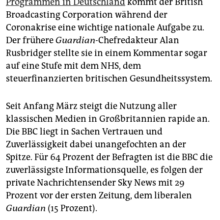
Programmen in Deutschland
kommt der British
epaper login
Broadcasting Corporation während der
Coronakrise eine wichtige nationale Aufgabe zu.
Der frühere
Guar­dian-­
Chef­re­dak­teur Alan
Rusbridger stellte sie in einem Kommentar sogar
auf eine Stufe mit dem NHS, dem
steuerfinanzierten britischen Gesundheitssystem.
Seit Anfang März steigt die Nutzung aller
klassischen Medien in Großbritannien rapide an.
Die BBC liegt in Sachen Vertrauen und
Zuverlässigkeit dabei unangefochten an der
Spitze. Für 64 Prozent der Befragten ist die BBC die
zuverlässigste Informationsquelle, es folgen der
private Nachrichtensender Sky News mit 29
Prozent vor der ersten Zeitung, dem liberalen
Guardian
(15 Prozent).