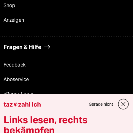
Shop
Anzeigen
Fragen & Hilfe
Feedback
Aboservice
ePaper Login
taz
zahl ich
Gerade nicht

Downloads für Abonnierende
Links lesen, rechts
bekämpfen