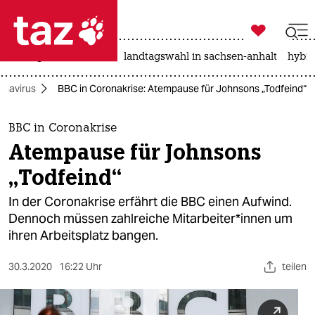

taz zahl ich
niedrigwasser
rente
landtagswahl in sachsen-anhalt
hybri

taz zahl ich
onavirus
BBC in Coronakrise: Atempause für Johnsons „Todfeind“
taz zahl ich
themen
BBC in Coronakrise
Atempause für Johnsons
politik
„Todfeind“
öko
In der Coronakrise erfährt die BBC einen Aufwind.
Dennoch müssen zahlreiche Mitarbeiter*innen um
gesellschaft
ihren Arbeitsplatz bangen.
kultur
30.3.2020
16:22 Uhr
teilen
sport