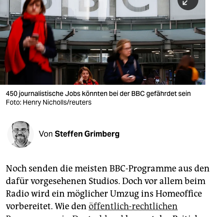
berlin
nord
wahrheit
verlag
verlag
450 journalistische Jobs könnten bei der BBC gefährdet sein
Foto: Henry Nicholls/reuters
veranstaltungen
shop
Von
Steffen Grimberg
fragen & hilfe
unterstützen
Noch senden die meisten BBC-Programme aus den
dafür vorgesehenen Studios. Doch vor allem beim
abo
Radio wird ein möglicher Umzug ins Homeoffice
genossenschaft
vorbereitet. Wie den
öffentlich-rechtlichen