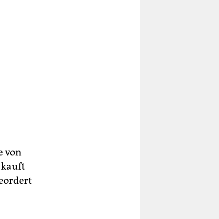
e von
 kauft
eordert