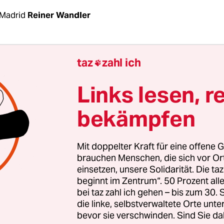
Madrid
Reiner Wandler
hr erhoben sich die wenigen Abgeordneten, die b
taz
zahl ich

debatte über die Verlängerung des Ausnahmest
wesend waren, und applaudierten. Diejenigen, d
Links lesen, r
renz zugeschaltet waren, gingen auf ihre Balko
bekämpfen
sich parteiübergreifend dem
Applaus an, mit dem
ssenen Spanier Abend für Abend
das Personal i
ssystem für den verzweifelten Kampf gegen Covi
Mit doppelter Kraft für eine offene G
brauchen Menschen, die sich vor O
einsetzen, unsere Solidarität. Die ta
während sich die Menschen von Balkon zu Balko
beginnt im Zentrum“. 50 Prozent a
 „Gesundheit“ wünschten, herrschte im Parlame
bei taz zahl ich gehen – bis zum 30
and. Auch wenn eine überwältigende Mehrheit f
die linke, selbstverwaltete Orte unte
bevor sie verschwinden. Sind Sie da
ng der Ausgangssperre bis zum 11. April stimmte