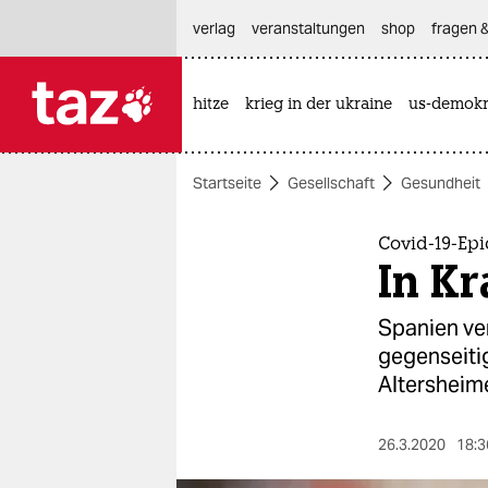
hautnavigation anspringen
hauptinhalt anspringen
footer anspringen
verlag
veranstaltungen
shop
fragen &
hitze
krieg in der ukraine
us-demokr

taz zahl ich
taz zahl ich
Startseite
Gesellschaft
Gesundheit
themen
politik
Covid-19-Ep
In Kr
öko
Spanien ve
gesellschaft
gegenseitig
Altersheim
kultur
sport
26.3.2020
18:3