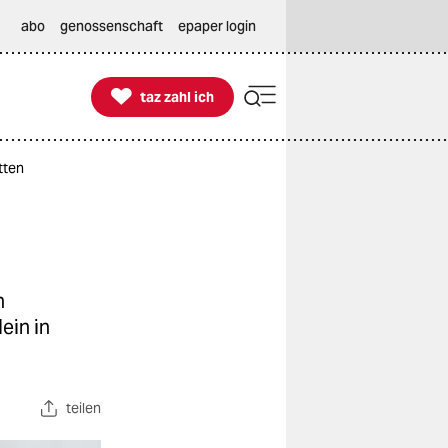
abo
genossenschaft
epaper login

taz zahl ich
taz zahl ich
tten
h
ein in
teilen