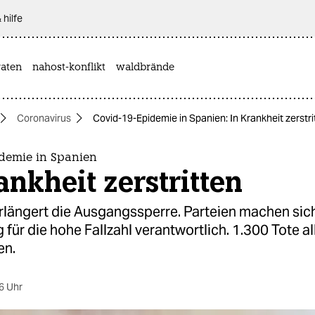
 hilfe
aten
nahost-konflikt
waldbrände
Coronavirus
Covid-19-Epidemie in Spanien: In Krankheit zerstri
idemie in Spanien
ankheit zerstritten
rlängert die Ausgangssperre. Parteien machen sic
 für die hohe Fallzahl verantwortlich. 1.300 Tote all
en.
6 Uhr