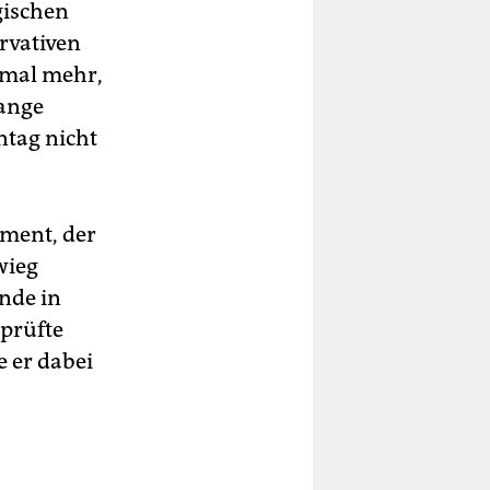
gischen
rvativen
nmal mehr,
lange
ntag nicht
ament, der
wieg
nde in
eprüfte
e er dabei