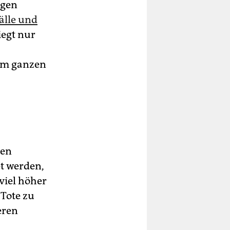
igen
älle und
iegt nur
 im ganzen
len
et werden,
viel höher
 Tote zu
eren