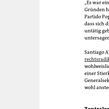
„Es war ei
Gründen hi
Partido Po
dass sich d
untätig ge
untersage
Santiago A
rechtsradi
wohlweisli
einer Stie
Generalsek
wohl anstec