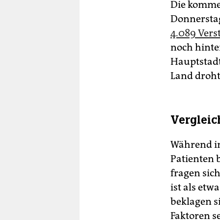
Die kommen
Donnersta
4.089 Vers
noch hinter
Hauptstadt
Land droht
Vergleic
Während in
Patienten 
fragen sic
ist als etw
beklagen s
Faktoren se