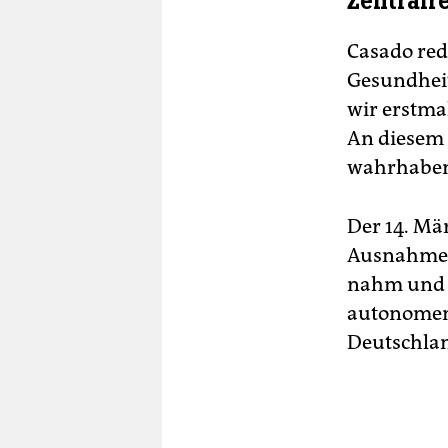
Zentralr
Casado red
Gesundheit
wir erstmal
An diesem T
wahrhaben
Der 14. Mä
Ausnahmez
nahm und d
autonomen 
Deutschlan