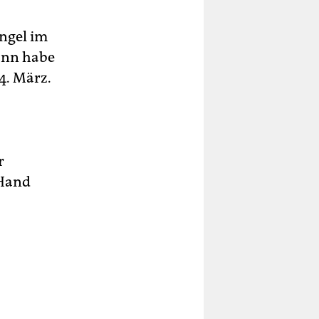
ngel im
ann habe
4. März.
r
 Hand