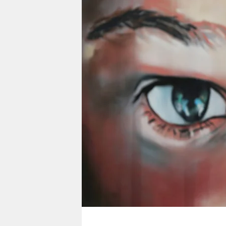
berlin
nord
wahrheit
verlag
verlag
veranstaltungen
shop
fragen & hilfe
unterstützen
abo
genossenschaft