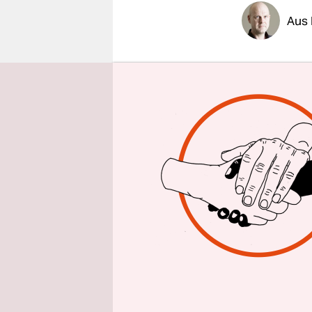
epaper login
Aus 
Punkt 20 U
Parlaments
Spanien an
Videokonfe
schlossen 
eingeschlo
Gesundheit
Doch noch 
Nacht“ und
Normalzust
Verlängeru