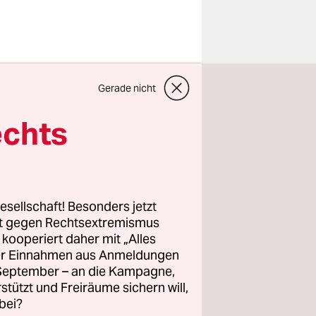
ei der
Gerade nicht
ands in
ie nur per
echts
ne und
 die
m
d-19 ehren.
esellschaft! Besonders jetzt
rt gegen Rechtsextremismus
z kooperiert daher mit „Alles
n „Gute
ller Einnahmen aus Anmeldungen
nt wieder
. September – an die Kampagne,
ür die
rstützt und Freiräume sichern will,
bei?
, war der