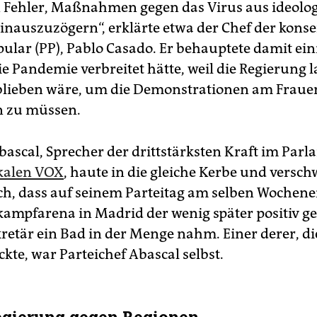
n Fehler, Maßnahmen gegen das Virus aus ideolo
nauszuzögern“, erklärte etwa der Chef der konse
pular (PP), Pablo Casado. Er behauptete damit ei
ie Pandemie verbreitet hätte, weil die Regierung 
blieben wäre, um die Demonstrationen am Fraue
n zu müssen.
bascal, Sprecher der drittstärksten Kraft im Parl
kalen VOX
, haute in die gleiche Kerbe und versch
ch, dass auf seinem Parteitag am selben Wochene
rkampfarena in Madrid der wenig später positiv g
retär ein Bad in der Menge nahm. Einer derer, di
kte, war Parteichef Abascal selbst.