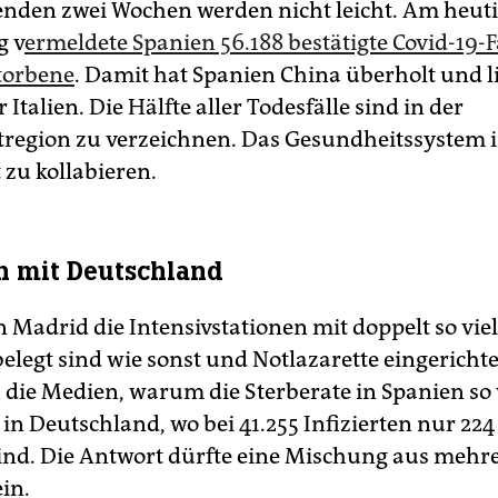
den zwei Wochen werden nicht leicht. Am heut
g v
ermeldete Spanien 56.188 bestätigte Covid-19-F
torbene
. Damit hat Spanien China überholt und l
 Italien. Die Hälfte aller Todesfälle sind in der
region zu verzeichnen. Das Gesundheitssystem
 zu kollabieren.
h mit Deutschland
 Madrid die Intensivstationen mit doppelt so vie
belegt sind wie sonst und Notlazarette eingericht
h die Medien, warum die Sterberate in Spanien so 
a in Deutschland, wo bei 41.255 Infizierten nur 224
ind. Die Antwort dürfte eine Mischung aus mehr
in.