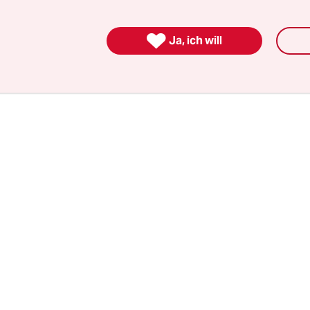
 alles recht, um die Linksregierung unter dem Soz
hez anzugreifen.

Ja, ich will