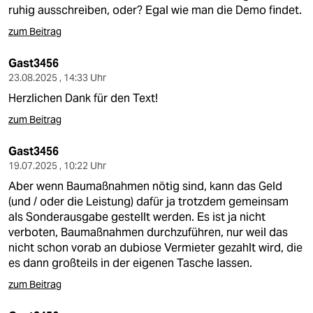
berlin
ruhig ausschreiben, oder? Egal wie man die Demo findet.
nord
zum Beitrag
wahrheit
Gast3456
23.08.2025 , 14:33 Uhr
verlag
Herzlichen Dank für den Text!
zum Beitrag
verlag
veranstaltungen
Gast3456
19.07.2025 , 10:22 Uhr
shop
Aber wenn Baumaßnahmen nötig sind, kann das Geld
(und / oder die Leistung) dafür ja trotzdem gemeinsam
fragen & hilfe
als Sonderausgabe gestellt werden. Es ist ja nicht
unterstützen
verboten, Baumaßnahmen durchzuführen, nur weil das
nicht schon vorab an dubiose Vermieter gezahlt wird, die
abo
es dann großteils in der eigenen Tasche lassen.
zum Beitrag
genossenschaft