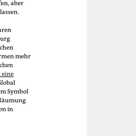
fen, aber
lassen.
baren
burg
rchen
firmen mehr
ichen
t eine
Global
zum Symbol
e Räumung
on in