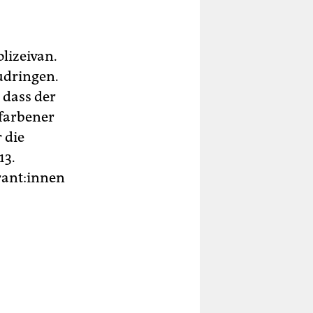
lizeivan.
udringen.
 dass der
lafarbener
 die
13.
rant:innen