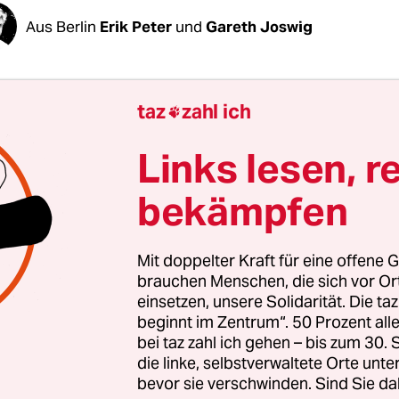
Aus Berlin
Erik Peter
und
Gareth Joswig
 die Nachricht die Runde gemacht, dass der
taz
zahl ich

llzieher um 8.30 Uhr die Kiezkneipe Syndikat in B
reicht hat, da eskaliert für wenige Minuten die L
Links lesen, r
perrung in der Weisestraße. Polizist*innen schub
bekämpfen
t*innen, schlagen und versprühen Pfefferspray.
rotechnik, vereinzelte Flaschenwürfe und wüten
Mit doppelter Kraft für eine offene G
 Moment, in dem der lange Kampf ums Syndikat ver
brauchen Menschen, die sich vor O
einsetzen, unsere Solidarität. Die ta
Nacht hatten Demonstrant*innen Stellung gehalt
beginnt im Zentrum“. 50 Prozent a
men hunderte dazu. Eine Sitzblockade auf der
bei taz zahl ich gehen – bis zum 30
aße, Materialbarrikaden, volle Kundgebungen –
die linke, selbstverwaltete Orte unte
bevor sie verschwinden. Sind Sie da
es Gerichtsvollziehers blieb eine unlösbare Aufga