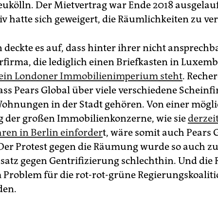
eukölln. Der Mietvertrag war Ende 2018 ausgelau
iv hatte sich geweigert, die Räumlichkeiten zu ver
 deckte es auf, dass hinter ihrer nicht ansprech
firma, die lediglich einen Briefkasten in Luxem
ein Londoner Immobilienimperium steht
. Reche
ass Pears Global über viele verschiedene Schein
Wohnungen in der Stadt gehören. Von einer mögl
 der großen Immobilienkonzerne, wie sie
derzei
ren in Berlin einforder
t, wäre somit auch Pears 
 Der Protest gegen die Räumung wurde so auch 
nsatz gegen Gentrifizierung schlechthin. Und di
 Problem für die rot-rot-grüne Regierungskoaliti
den.