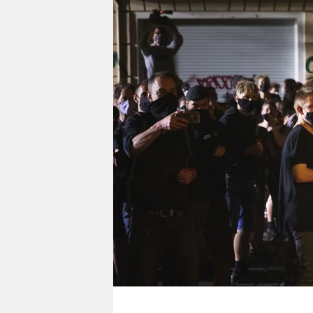
berlin
nord
wahrheit
verlag
verlag
veranstaltungen
shop
fragen & hilfe
unterstützen
abo
genossenschaft