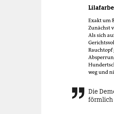
Lilafarb
Exakt um 8.
Zunächst v
Als sich a
Gerichtsvol
Rauchtopf 
Absperrung
Hundertsch
weg und ni
Die Demo

förmlich 