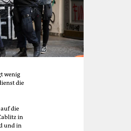
gt wenig
ienst die
 auf die
ablitz in
d und in