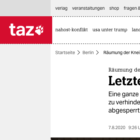
hautnavigation anspringen
hauptinhalt anspringen
footer anspringen
verlag
veranstaltungen
shop
fragen &
nahost-konflikt
usa unter trump
lan

taz zahl ich
taz zahl ich
Startseite
Berlin
Räumung der Kneipe
themen
politik
Räumung der
Letzt
öko
Eine ganze
gesellschaft
zu verhinde
abgesperrt
kultur
sport
7.8.2020
9:26 