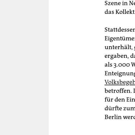
Szene in N
das Kollekt
Stattdessen
Eigentümer
unterhält,
ergaben, d
als 3.000 
Enteignung
Volksbegeh
betroffen.
für den Ei
dürfte zum
Berlin wer