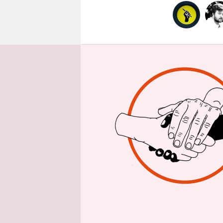
epaper login
Soeben hat
Gerichtsvo
Neukölln er
Polizeiabs
Demonstran
Antwort Py
Es ist der
Die ganze 
morgens ka
Hermannstr
Blockade d