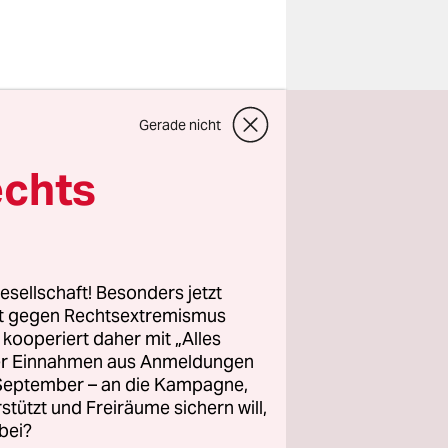
Gerade nicht
erlin-
age an der
echts
sen
 Die
de Chöre.
esellschaft! Besonders jetzt
loren ist.
rt gegen Rechtsextremismus
z kooperiert daher mit „Alles
en, ab
ller Einnahmen aus Anmeldungen
. September – an die Kampagne,
 doch die
rstützt und Freiräume sichern will,
bei?
be.