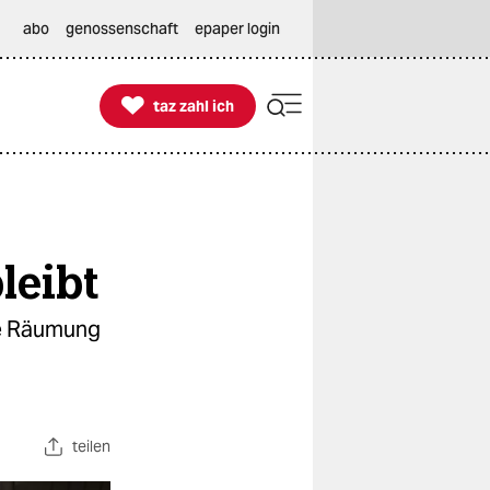
abo
genossenschaft
epaper login

taz zahl ich
taz zahl ich
leibt
ie Räumung
teilen