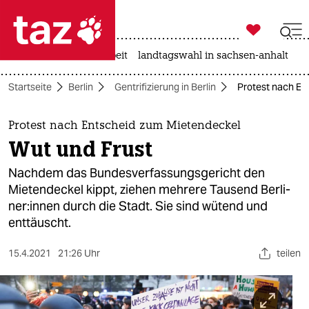

taz zahl ich
autowahn
hitze
arbeit
landtagswahl in sachsen-anhalt

taz zahl ich
Startseite
Berlin
Gentrifizierung in Berlin
Protest nach En
taz zahl ich
themen
Protest nach Entscheid zum Mietendeckel
Wut und Frust
politik
Nachdem das Bundesverfassungsgericht den
öko
Mietendeckel kippt, ziehen mehrere Tausend Ber­li­
ne­r:in­nen durch die Stadt. Sie sind wütend und
gesellschaft
enttäuscht.
kultur
15.4.2021
21:26 Uhr
teilen
sport