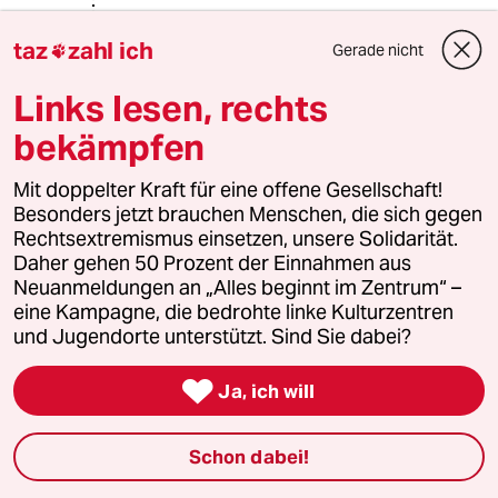
Und ja, es gibt kein Recht auf
taz
zahl ich
Gerade nicht

immerwährende Mietverträge - wer in
seinem Beruf nicht in regelmäßigen
Links lesen, rechts
Abständen avanciert, darf sich nicht
wundern, wenn er sich irgendwann
bekämpfen
seine alte Wohnung nicht mehr
leisten kann. Auch Vermieter sind
Mit doppelter Kraft für eine offene Gesellschaft!
nämlich von der Inflation und
Besonders jetzt brauchen Menschen, die sich gegen
sonstigen Preissteigerungen
Rechtsextremismus einsetzen, unsere Solidarität.
betroffen. Zumal man auch
Daher gehen 50 Prozent der Einnahmen aus
unterscheiden muß, ob die Miete sich
Neuanmeldungen an „Alles beginnt im Zentrum“ –
im Bereich der Nettokaltmiete oder
eine Kampagne, die bedrohte linke Kulturzentren
umlagefähigen Nebenkosten erhöht.
und Jugendorte unterstützt. Sind Sie dabei?

Ja, ich will
Gast3456
G
16.04.2021
,
19:20 Uhr
Schon dabei!
@14390 (Profil gelöscht):
Warum muss ein Kellner "in