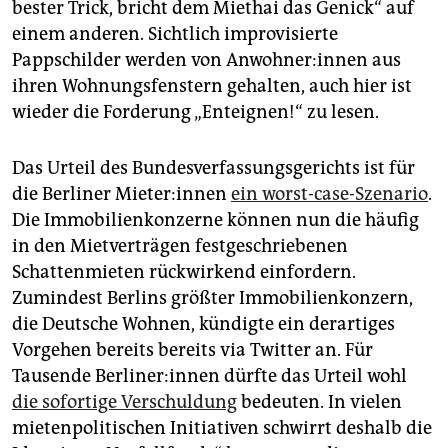
bester Trick, bricht dem Miethai das Genick“ auf
einem anderen. Sichtlich improvisierte
Pappschilder werden von An­woh­ne­r:in­nen aus
ihren Wohnungsfenstern gehalten, auch hier ist
wieder die Forderung „Enteignen!“ zu lesen.
Das Urteil des Bundesverfassungsgerichts ist für
die Berliner Mie­te­r:in­nen
ein worst-case-Szenario
.
Die Immobilienkonzerne können nun die häufig
in den Mietverträgen festgeschriebenen
Schattenmieten rückwirkend einfordern.
Zumindest Berlins größter Immobilienkonzern,
die Deutsche Wohnen, kündigte ein derartiges
Vorgehen bereits bereits via Twitter an. Für
Tausende Ber­li­ne­r:in­nen dürfte das Urteil wohl
die sofortige Verschuldung
bedeuten. In vielen
mietenpolitischen Initiativen schwirrt deshalb die