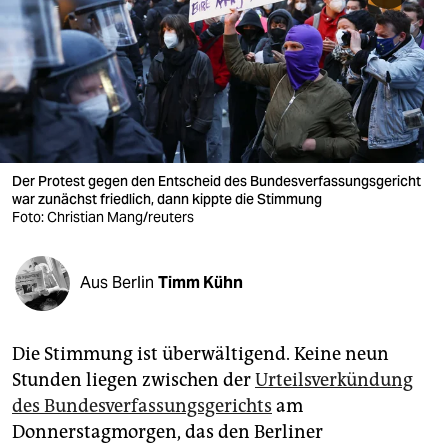
berlin
nord
wahrheit
verlag
verlag
Der Protest gegen den Entscheid des Bundesverfassungsgericht
war zunächst friedlich, dann kippte die Stimmung
veranstaltungen
Foto: Christian Mang/reuters
shop
Aus Berlin
Timm Kühn
fragen & hilfe
unterstützen
Die Stimmung ist überwältigend. Keine neun
abo
Stunden liegen zwischen der
Urteilsverkündung
des Bundesverfassungsgerichts
am
genossenschaft
Donnerstagmorgen, das den Berliner