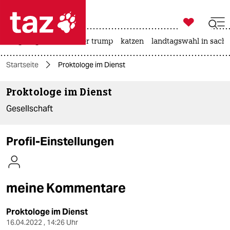

taz zahl ich
bergsteigen
usa unter trump
katzen
landtagswahl in sachs

taz zahl ich
Startseite
Proktologe im Dienst
taz zahl ich
Proktologe im Dienst
themen
Gesellschaft
politik
öko
Profil-Einstellungen
gesellschaft
kultur
meine Kommentare
sport
Proktologe im Dienst
16.04.2022 , 14:26 Uhr