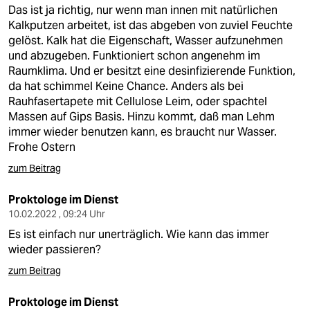
berlin
Das ist ja richtig, nur wenn man innen mit natürlichen
Kalkputzen arbeitet, ist das abgeben von zuviel Feuchte
nord
gelöst. Kalk hat die Eigenschaft, Wasser aufzunehmen
und abzugeben. Funktioniert schon angenehm im
wahrheit
Raumklima. Und er besitzt eine desinfizierende Funktion,
da hat schimmel Keine Chance. Anders als bei
verlag
Rauhfasertapete mit Cellulose Leim, oder spachtel
Massen auf Gips Basis. Hinzu kommt, daß man Lehm
verlag
immer wieder benutzen kann, es braucht nur Wasser.
Frohe Ostern
veranstaltungen
zum Beitrag
shop
Proktologe im Dienst
fragen & hilfe
10.02.2022 , 09:24 Uhr
unterstützen
Es ist einfach nur unerträglich. Wie kann das immer
wieder passieren?
abo
zum Beitrag
genossenschaft
Proktologe im Dienst