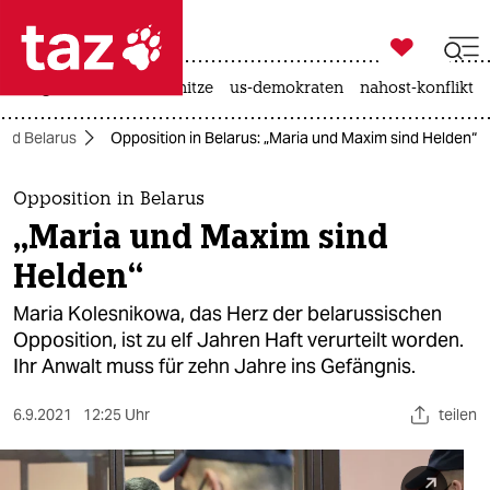

taz zahl ich
krieg in der ukraine
hitze
us-demokraten
nahost-konflikt

taz zahl ich
erd Belarus
Opposition in Belarus: „Maria und Maxim sind Helden“
taz zahl ich
themen
Opposition in Belarus
„Maria und Maxim sind
politik
Helden“
öko
Maria Kolesnikowa, das Herz der belarussischen
Opposition, ist zu elf Jahren Haft verurteilt worden.
gesellschaft
Ihr Anwalt muss für zehn Jahre ins Gefängnis.
kultur
6.9.2021
12:25 Uhr
teilen
sport