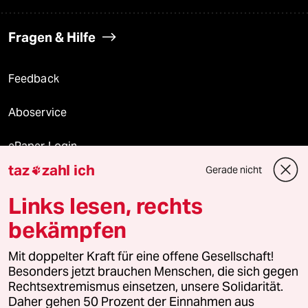
Fragen & Hilfe
Feedback
Aboservice
ePaper Login
taz
zahl ich
Gerade nicht

Downloads für Abonnierende
Links lesen, rechts
bekämpfen
© 2026 taz Verlags und Vertriebs GmbH
Alle Rechte vorbehalten. Bei rechtlichen Fragen oder für Genehmigungen
Mit doppelter Kraft für eine offene Gesellschaft!
wenden Sie sich bitte an
lizenzen@taz.de
Besonders jetzt brauchen Menschen, die sich gegen
Rechtsextremismus einsetzen, unsere Solidarität.
Daher gehen 50 Prozent der Einnahmen aus
Feedback
Redaktionsstatut
Kommune-Richtlinien
KI-