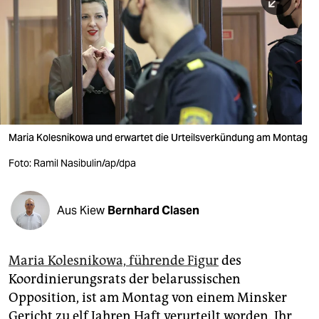
berlin
nord
wahrheit
verlag
verlag
Maria Kolesnikowa und erwartet die Urteilsverkündung am Montag
veranstaltungen
Foto: Ramil Nasibulin/ap/dpa
shop
fragen & hilfe
Aus Kiew
Bernhard Clasen
unterstützen
Maria Kolesnikowa, führende Figur
des
abo
Koordinierungsrats der belarussischen
genossenschaft
Opposition, ist am Montag von einem Minsker
Gericht zu elf Jahren Haft verurteilt worden. Ihr