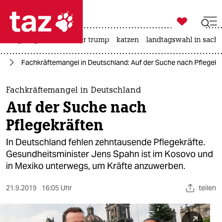

taz zahl ich
bergsteigen
usa unter trump
katzen
landtagswahl in sachs

taz zahl ich
ge
Fachkräftemangel in Deutschland: Auf der Suche nach Pflegekr
taz zahl ich
themen
Fachkräftemangel in Deutschland
Auf der Suche nach
politik
Pflegekräften
öko
In Deutschland fehlen zehntausende Pflegekräfte.
Gesundheitsminister Jens Spahn ist im Kosovo und
gesellschaft
in Mexiko unterwegs, um Kräfte anzuwerben.
kultur
21.9.2019
16:05 Uhr
teilen
sport