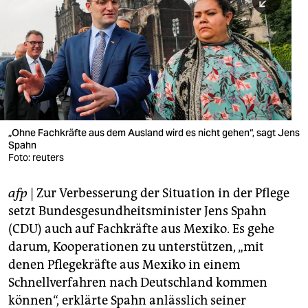
berlin
nord
wahrheit
verlag
verlag
„Ohne Fachkräfte aus dem Ausland wird es nicht gehen“, sagt Jens
Spahn
veranstaltungen
Foto: reuters
shop
afp
| Zur Verbesserung der Situation in der Pflege
fragen & hilfe
setzt Bundesgesundheitsminister Jens Spahn
unterstützen
(CDU) auch auf Fachkräfte aus Mexiko. Es gehe
darum, Kooperationen zu unterstützen, „mit
abo
denen Pflegekräfte aus Mexiko in einem
Schnellverfahren nach Deutschland kommen
genossenschaft
können“, erklärte Spahn anlässlich seiner