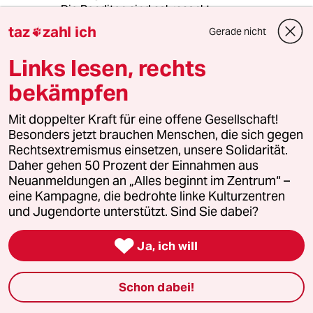
Die Renditen sind sakrosankt.
taz
zahl ich
Gerade nicht

meistkommentiert
Links lesen, rechts
bekämpfen
1
Wehrplicht in Deutschland
Zwangsdienst ist nie gut, auch nicht für
Mit doppelter Kraft für eine offene Gesellschaft!
eine gute Sache
Besonders jetzt brauchen Menschen, die sich gegen
Rechtsextremismus einsetzen, unsere Solidarität.
Daher gehen 50 Prozent der Einnahmen aus
Neuanmeldungen an „Alles beginnt im Zentrum“ –
2
Bundeszentrale gegen Kinderfiguren
eine Kampagne, die bedrohte linke Kulturzentren
Benjamin, du lieber Anarchist
und Jugendorte unterstützt. Sind Sie dabei?

Ja, ich will
3
Linken-Politikerin von Angern zur Rente
„Dem Kanzler ist der Osten egal“
Schon dabei!