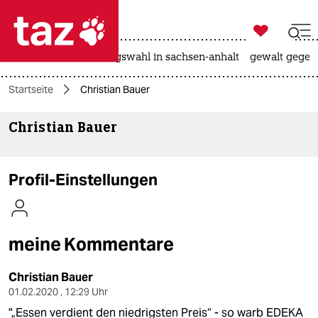

taz zahl ich
hitze
surfen
landtagswahl in sachsen-anhalt
gewalt gegen

taz zahl ich
Startseite
Christian Bauer
taz zahl ich
Christian Bauer
themen
politik
Profil-Einstellungen
öko
gesellschaft
meine Kommentare
kultur
Christian Bauer
sport
01.02.2020 , 12:29 Uhr
"„Essen verdient den niedrigsten Preis“ - so warb EDEKA