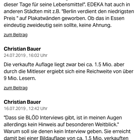
berlin
dieser Tage für seine Lebensmittel". EDEKA hat auch in
anderen Städten mit z.B. "Berlin verdient den niedrigsten
nord
Preis " auf Plakatwänden geworben. Ob das in Essen
eindeutig zweideutig sein sollte, keine Ahnung.
wahrheit
zum Beitrag
verlag
Christian Bauer
verlag
24.07.2019 , 16:02 Uhr
Die verkaufte Auflage liegt zwar bei ca. 1.5 Mio. aber
veranstaltungen
durch die Mitleser ergiebt sich eine Reichweite von über
9 Mio. Lesern.
shop
zum Beitrag
fragen & hilfe
Christian Bauer
unterstützen
16.07.2019 , 12:42 Uhr
abo
"Dass sie BLÖD Interviews gibt, ist in meinen Augen
allerdings kein Hinweis auf besonderen Weitblick."
genossenschaft
Warum soll sie denen kein Interview geben. Sie erreicht
damit bei einer Bildauflage von ca. 1,5 Mio. verkauften