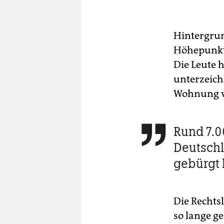
Hintergrun
Höhepunkt
Die Leute 
unterzeichn
Wohnung v
Rund 7.0

Deutschl
gebürgt
Die Rechtsl
so lange ge