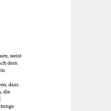
sen, weist
nach dem
 in
en, dass
, die
d
htungs­