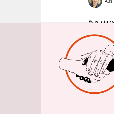
Aus 
epaper login
Es ist eine
Flüchtling
rückwirken
Geflüchtet
finanziell
übernehmen
Donnerstag
Rückforde
Nordrhein-
zuvor scho
Bei den Bü
übernommen