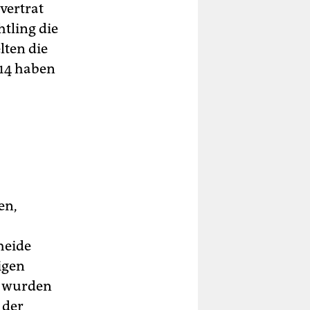
vertrat
tling die
lten die
014 haben
en,
heide
igen
18 wurden
 der