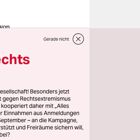
 von
ht mehr
Gerade nicht
e
echts
en
l (SPD) am
esellschaft! Besonders jetzt
rt gegen Rechtsextremismus
z kooperiert daher mit „Alles
(FDP) hatte
ller Einnahmen aus Anmeldungen
nden sei.
. September – an die Kampagne,
wortung
rstützt und Freiräume sichern will,
bei?
fer, die