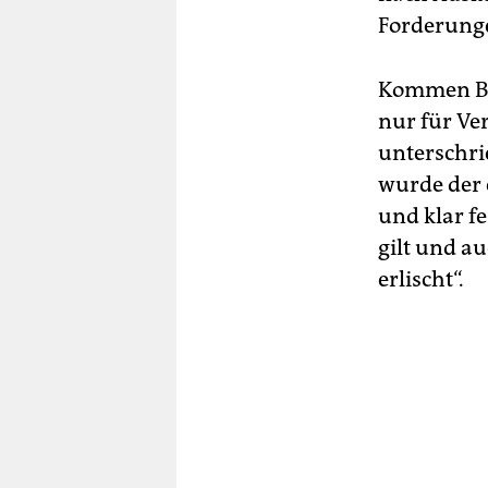
Forderunge
Kommen Bun
nur für Ve
unterschri
wurde der 
und klar fe
gilt und a
erlischt“.