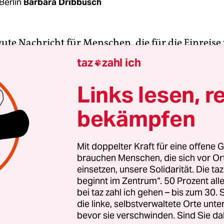
Berlin
Barbara Dribbusch
 gute Nachricht für Menschen, die für die Einreise
en gebürgt haben: Sie werden vom Jobcenter nic
taz
zahl ich

d zur Kasse gebeten, um für den Aufenthalt der
en zu zahlen. Der Bund und die Länder wollen di
Links lesen, r
en Forderungen der Jobcenter an Flüchtlingsbürg
bekämpfen
, erklärte Bundesarbeitsminister Hubertus Hei
. Er werde die Jobcenter anweisen, von den
rungen abzusehen.
Mit doppelter Kraft für eine offene G
brauchen Menschen, die sich vor O
einsetzen, unsere Solidarität. Die ta
Westfalens Integrationsminister Joachim Stamp 
beginnt im Zentrum“. 50 Prozent a
n in der ARD angekündigt, dass eine Lösung gefu
bei taz zahl ich gehen – bis zum 30
rgen handele es sich um „Menschen, die Verant
die linke, selbstverwaltete Orte unte
bevor sie verschwinden. Sind Sie da
 haben“, sagte Stamp. Es „geht hier um Kriegsop