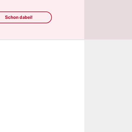
ikel der
fen und
Schon dabei!
gebürgt