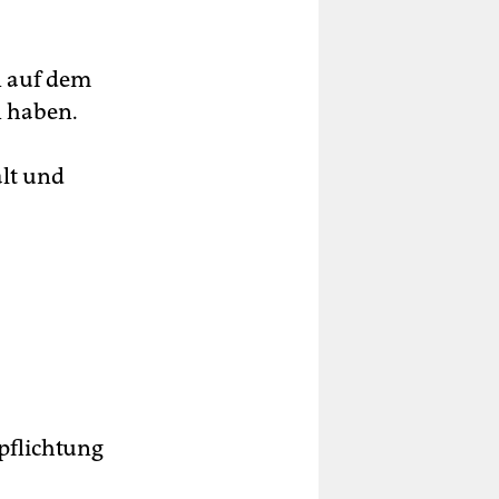
n auf dem
 haben.
alt und
rpflichtung