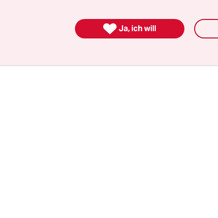
nommen worden sind“. Der Sender hatte einen Art
en Berliner Apotheker
Jonny Neumann
aufgegrif

Ja, ich will
berichtet. Neumann hatte für einen jungen Syrer 
 14.000 Euro an das Jobcenter zahlen.