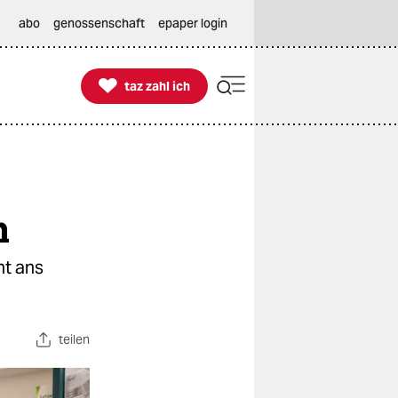
abo
genossenschaft
epaper login

taz zahl ich
taz zahl ich
n
ht ans
teilen