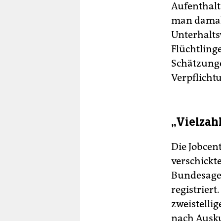
Aufenthalts
man damals
Unterhalts
Flüchtling
Schätzunge
Verpflicht
„Vielzah
Die Jobcent
verschickt
Bundesagen
registriert
zweistellig
nach Ausku