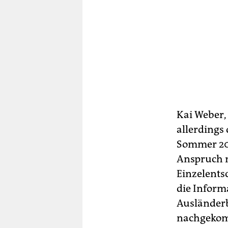
Kai Weber,
allerdings
Sommer 201
Anspruch n
Einzelents
die Inform
Ausländerb
nachgekomm