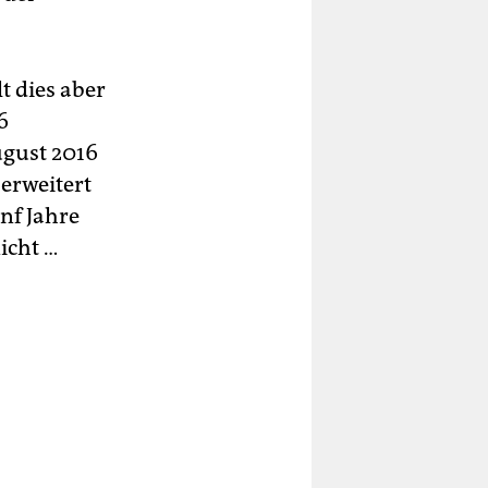
t dies aber
6
ugust 2016
erweitert
ünf Jahre
icht …