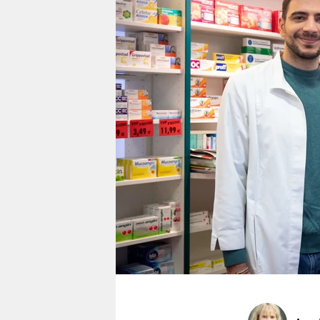
berlin
nord
wahrheit
verlag
verlag
veranstaltungen
shop
fragen & hilfe
unterstützen
abo
genossenschaft