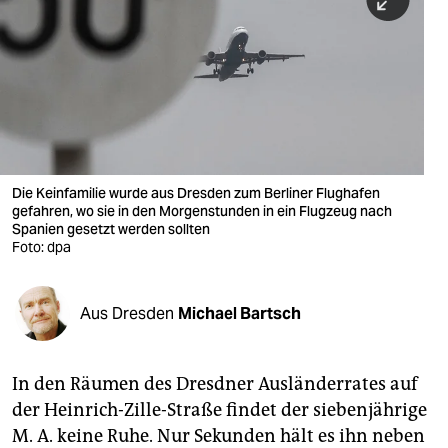
berlin
nord
wahrheit
verlag
verlag
Die Keinfamilie wurde aus Dresden zum Berliner Flughafen
gefahren, wo sie in den Morgenstunden in ein Flugzeug nach
veranstaltungen
Spanien gesetzt werden sollten
Foto: dpa
shop
fragen & hilfe
Aus Dresden
Michael Bartsch
unterstützen
abo
In den Räumen des Dresdner Ausländerrates auf
der Heinrich-Zille-Straße findet der siebenjährige
genossenschaft
M. A. keine Ruhe. Nur Sekunden hält es ihn neben