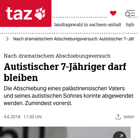

taz zahl ich
niedrigwasser
rente
landtagswahl in sachsen-anhalt
hybri

taz zahl ich
ht
Nach dramatischem Abschiebungsversuch: Autistischer 7-Jährig
taz zahl ich
themen
Nach dramatischem Abschiebungsversuch
Autistischer 7-Jähriger darf
politik
bleiben
öko
Die Abschiebung eines palästinensischen Vaters
und seines autistischen Sohnes konnte abgewendet
gesellschaft
werden. Zumindest vorerst.
kultur
4.6.2018
11:30 Uhr
teilen
sport