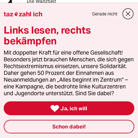
4
Die Wahrheit
56 Millionen Deutsche sind betroffen
taz
zahl ich
Gerade nicht

Links lesen, rechts
5
Über die geschlechtergerechte Stadt
bekämpfen
„Die Stadt ist gemacht für den weißen
Mann in einem Auto“
Mit doppelter Kraft für eine offene Gesellschaft!
Besonders jetzt brauchen Menschen, die sich gegen
Rechtsextremismus einsetzen, unsere Solidarität.
Daher gehen 50 Prozent der Einnahmen aus
6
Antifas in Sachsen-Anhalt
Neuanmeldungen an „Alles beginnt im Zentrum“ –
Der Ernstfall
eine Kampagne, die bedrohte linke Kulturzentren
und Jugendorte unterstützt. Sind Sie dabei?
taz

Ja, ich will

Schon dabei!
Folgen Sie uns