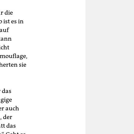
r die
 ist es in
 auf
kann
icht
amouflage,
herten sie
r das
ngige
er auch
, der
tt das