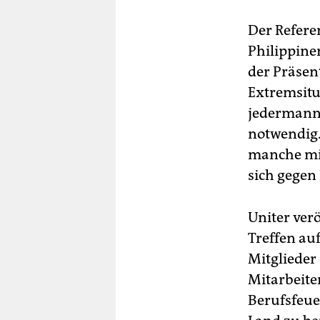
Der Refere
Philippinen
der Präsent
Extremsitu
jedermann 
notwendig.
manche mit
sich gegen
Uniter verö
Treffen au
Mitglieder 
Mitarbeiter
Berufsfeue