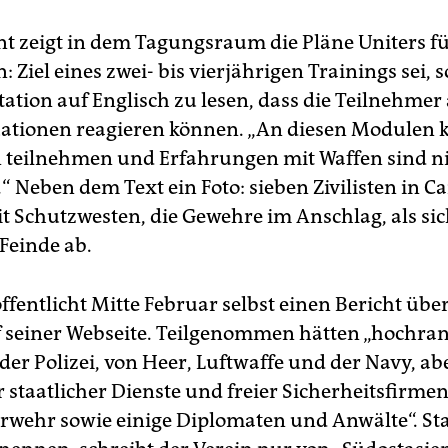
nt zeigt in dem Tagungsraum die Pläne Uniters fü
: Ziel eines zwei- bis vierjährigen Trainings sei, so
ation auf Englisch zu lesen, dass die Teilnehmer
ationen reagieren können. „An diesen Modulen 
teilnehmen und Erfahrungen mit Waffen sind n
“ Neben dem Text ein Foto: sieben Zivilisten in C
 Schutzwesten, die Gewehre im Anschlag, als sic
 Feinde ab.
ffentlicht Mitte Februar selbst einen Bericht übe
f seiner Webseite. Teilgenommen hätten „hochra
der Polizei, von Heer, Luftwaffe und der Navy, ab
 staatlicher Dienste und freier Sicherheitsfirmen
rwehr sowie einige Di­plo­maten und Anwälte“. Sta