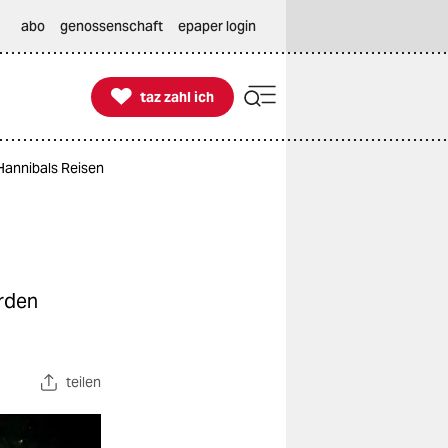
abo
genossenschaft
epaper login

taz zahl ich
taz zahl ich
Hannibals Reisen
örden
teilen