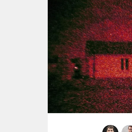
berlin
nord
wahrheit
verlag
verlag
veranstaltungen
shop
fragen & hilfe
unterstützen
abo
genossenschaft