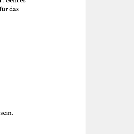
“. Geht es
für das
.
sein.