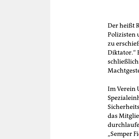
Der heißt 
Polizisten
zu erschieß
Diktator.“
schließlich
Machtgeste
Im Verein U
Spezialein
Sicherheits
das Mitgli
durchlaufe
„Semper Fid