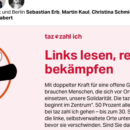
t und Berlin
Sebastian Erb
,
Martin Kaul
,
Christina Schmi
abert
taz
zahl ich
. Februar 2019, einem Mittwoch, steht im Tagun

-Sterne-Hotels rund 50 Kilometer südlich der
Links lesen, r
schen Hauptstadt Manila ein Mann, auf seinem T
 Logo, ein Schwert umrankt von Eichenlaub. Es ist
bekämpfen
 Vereins Uniter e. V. Er ist hier, weil sein Verein
schen Polizisten und Soldaten militärtaktisches T
Mit doppelter Kraft für eine offene G
ll, privat organisiert.
brauchen Menschen, die sich vor O
einsetzen, unsere Solidarität. Die ta
ungsraum, das lässt sich anhand von Fotos nachv
beginnt im Zentrum“. 50 Prozent a
bei taz zahl ich gehen – bis zum 30
d drei Dutzend Männer und zwei Frauen, manche
die linke, selbstverwaltete Orte unte
 philippinischen Nationalpolizei, andere sind zi
bevor sie verschwinden. Sind Sie da
 Einer der Teilnehmer war früher Provinzgouver