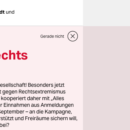
dt
und
gsraum
Gerade nicht
echts
-Shirt
 das
raining
esellschaft! Besonders jetzt
rt gegen Rechtsextremismus
z kooperiert daher mit „Alles
ollziehen,
ller Einnahmen aus Anmeldungen
. September – an die Kampagne,
 tragen die
rstützt und Freiräume sichern will,
vil
bei?
neur und