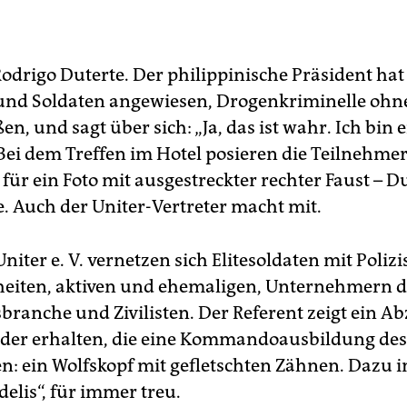
Rodrigo Duterte. Der philippinische Präsident hat
 und Soldaten angewiesen, Drogenkriminelle ohn
en, und sagt über sich: „Ja, das ist wahr. Ich bin 
 Bei dem Treffen im Hotel posieren die Teilnehme
 für ein Foto mit ausgestreckter rechter Faust – D
. Auch der Uniter-Vertreter macht mit.
niter e. V. vernetzen sich Elitesoldaten mit Poliz
heiten, aktiven und ehemaligen, Unternehmern d
branche und Zivilisten. Der Referent zeigt ein Ab
eder erhalten, die eine Kommandoausbildung des
n: ein Wolfskopf mit gefletschten Zähnen. Dazu in
elis“, für immer treu.