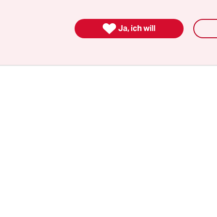
jetzt wieder werden. Er macht Fotos von der Vera

sie später auf Face­book, so, als sei es selbstverstä
Ja, ich will
er Verein sich mit Leuten vernetzen will, die im 
kraten stehen.