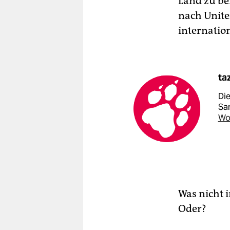
Land zu be
nach Unite
interna­ti
ta
Di
Sa
Wo
Was nicht 
Oder?