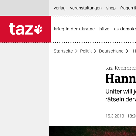
hautnavigation anspringen
hauptinhalt anspringen
footer anspringen
verlag
veranstaltungen
shop
fragen &
krieg in der ukraine
hitze
us-demokr

taz zahl ich
taz zahl ich
Startseite
Politik
Deutschland
H
themen
politik
taz-Recherc
Hann
öko
Uniter will
gesellschaft
rätseln der
kultur
15.3.2019
18:2
sport