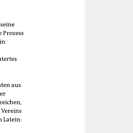
 seine
e Prozess
ein
r
utertes
isten aus
er
zeichen,
 Vereins
 Latein: