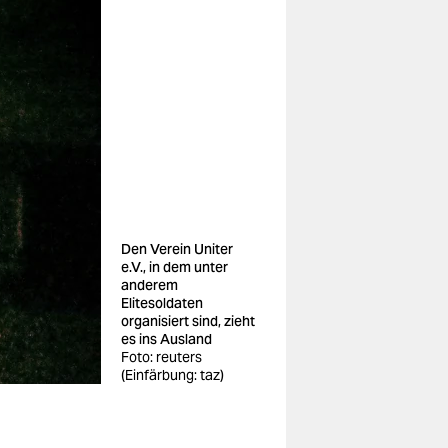
Den Verein Uniter
e.V., in dem unter
anderem
Elitesoldaten
organisiert sind, zieht
es ins Ausland
Foto: reuters
(Einfärbung: taz)