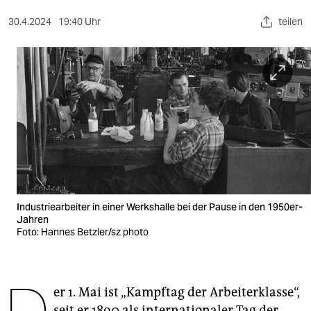
berlin
30.4.2024
19:40 Uhr
teilen
nord
wahrheit
verlag
verlag
veranstaltungen
shop
fragen & hilfe
Industrie­arbeiter in einer Werkshalle bei der Pause in den 1950er-
Jahren
unterstützen
Foto: Hannes Betzler/sz ­photo
abo
genossenschaft
er 1. Mai ist „Kampftag der Arbeiterklasse“,
seit er 1890 als internationaler Tag der