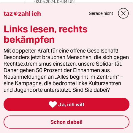
02.05.2024
,
09:34 Uhr
@Ramaz:
taz
zahl ich
Gerade nicht

Wer sich heutzutage selbständig
macht, macht sich selber zum
Links lesen, rechts
Sklaven. Leider, Stress ohne Ende,
zumindest in vielen Bereichen.
bekämpfen
Mit doppelter Kraft für eine offene Gesellschaft!
Besonders jetzt brauchen Menschen, die sich gegen
Abdurchdiemitte
A
Rechtsextremismus einsetzen, unsere Solidarität.
01.05.2024
,
14:04 Uhr
Daher gehen 50 Prozent der Einnahmen aus
Ich erinnere in diesem Kontext mal an den
Neuanmeldungen an „Alles beginnt im Zentrum“ –
Disput zwischen Karl Marx und dem von ihm
eine Kampagne, die bedrohte linke Kulturzentren
alles andere als wohlgelittenen Paul Lafargue,
und Jugendorte unterstützt. Sind Sie dabei?
der seinerzeit - unerhört für die sozialistische
Arbeiterbewegung (!) - das „Recht auf Faulheit“

Ja, ich will
proklamierte.
de.m.wikipedia.org...Recht_auf_Faulheit
Schon dabei!