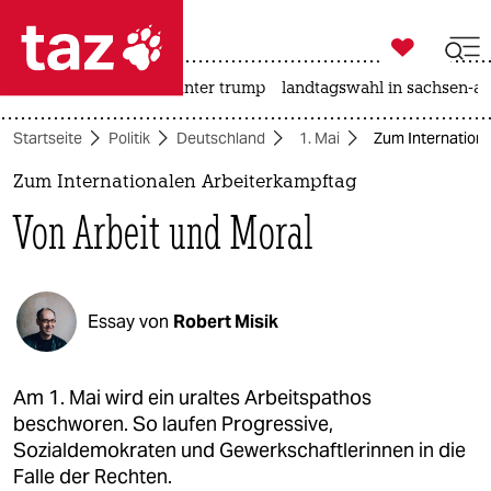

taz zahl ich
nahost-konflikt
usa unter trump
landtagswahl in sachsen-an

taz zahl ich
Startseite
Politik
Deutschland
1. Mai
Zum Internationa
taz zahl ich
Zum Internationalen Arbeiterkampftag
themen
Von Arbeit und Moral
politik
öko
Essay von
Robert Misik
gesellschaft
kultur
Am 1. Mai wird ein uraltes Arbeitspathos
beschworen. So laufen Progressive,
sport
Sozialdemokraten und Gewerkschaftlerinnen in die
Falle der Rechten.