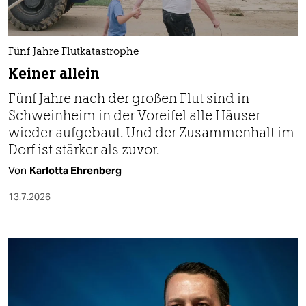
berlin
nord
Fünf Jahre Flutkatastrophe
wahrheit
Keiner allein
verlag
Fünf Jahre nach der großen Flut sind in
Schweinheim in der Voreifel alle Häuser
verlag
wieder aufgebaut. Und der Zusammenhalt im
veranstaltungen
Dorf ist stärker als zuvor.
Von
Karlotta Ehrenberg
shop
13.7.2026
fragen & hilfe
unterstützen
abo
genossenschaft