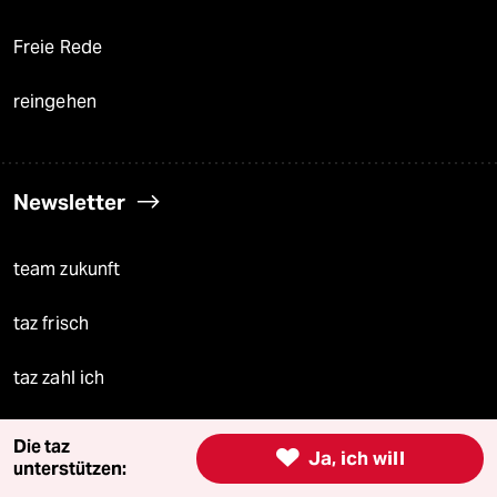
Freie Rede
reingehen
Newsletter
team zukunft
taz frisch
taz zahl ich
taz lab Infobrief
Die taz

Ja, ich will
unterstützen: