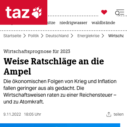

taz zahl ich
krieg in der ukraine
hitze
niedrigwasser
waldbrände

taz zahl ich
Startseite
Politik
Deutschland
Energiekrise
Wirtschaf
taz zahl ich
themen
Wirtschaftsprognose für 2023
Weise Ratschläge an die
politik
Ampel
öko
Die ökonomischen Folgen von Krieg und Inflation
fallen geringer aus als gedacht. Die
gesellschaft
Wirtschaftsweisen raten zu einer Reichensteuer –
und zu Atomkraft.
kultur
sport
9.11.2022
18:05 Uhr
teilen