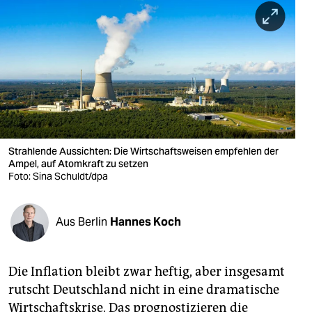
berlin
nord
wahrheit
verlag
verlag
veranstaltungen
Strahlende Aussichten: Die Wirtschaftsweisen empfehlen der
Ampel, auf Atomkraft zu setzen
Foto: Sina Schuldt/dpa
shop
fragen & hilfe
Aus Berlin
Hannes Koch
unterstützen
abo
Die Inflation bleibt zwar heftig, aber insgesamt
genossenschaft
rutscht Deutschland nicht in eine dramatische
Wirtschaftskrise. Das prognostizieren die