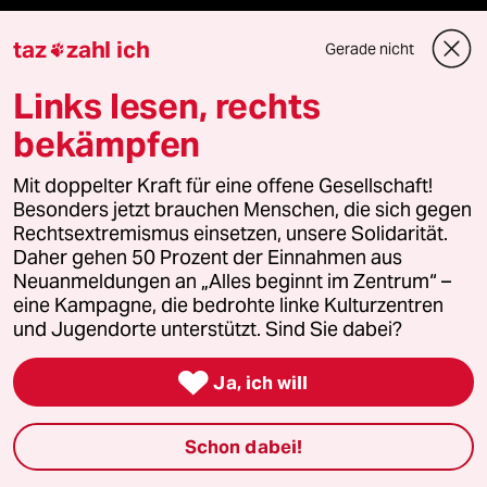
taz
zahl ich
Gerade nicht

Demnächst
Links lesen, rechts
Vor Ort
bekämpfen
Live im Stream
Mit doppelter Kraft für eine offene Gesellschaft!
Besonders jetzt brauchen Menschen, die sich gegen
Vergangene
Rechtsextremismus einsetzen, unsere Solidarität.
Daher gehen 50 Prozent der Einnahmen aus
taz lab 2027
Neuanmeldungen an „Alles beginnt im Zentrum“ –
eine Kampagne, die bedrohte linke Kulturzentren
und Jugendorte unterstützt. Sind Sie dabei?
Mehr taz Lesestoff

Ja, ich will
taz Blogs
Schon dabei!
taz FUTURZWEI