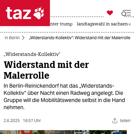

taz zahl ich
nahost-konflikt
usa unter trump
landtagswahl in sachsen-an

taz zahl ich
n in Berlin
„Widerstands-Kollektiv“: Widerstand mit der Malerrolle
taz zahl ich
themen
„Widerstands-Kollektiv“
Widerstand mit der
politik
Malerrolle
öko
In Berlin-Reinickendorf hat das „Widerstands-
Kollektiv“ über Nacht einen Radweg angelegt. Die
gesellschaft
Gruppe will die Mobilitätswende selbst in die Hand
nehmen.
kultur
sport
2.6.2025
18:57 Uhr
teilen