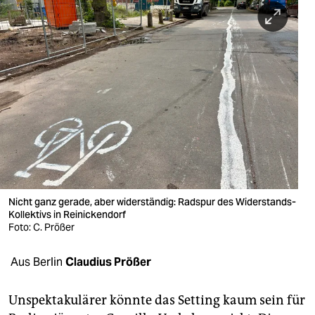
berlin
nord
wahrheit
verlag
verlag
veranstaltungen
shop
Nicht ganz gerade, aber widerständig: Radspur des Widerstands-
fragen & hilfe
Kollektivs in Reinickendorf
Foto: C. Prößer
unterstützen
Aus Berlin
Claudius Prößer
abo
genossenschaft
Unspektakulärer könnte das Setting kaum sein für