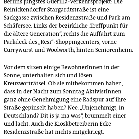
epaper login
Berlins jüngstes Guerilla-Verkehrsprojekt: Die
Reinickendorfer Stargardtstraße ist eine
Sackgasse zwischen Residenzstraße und Park am
Schäfersee. Links der bezirkliche „Treffpunkt für
die ältere Generation“, rechts die Auffahrt zum
Parkdeck des „Resi“-Shoppingcenters, vorne
Currywurst und Woolworth, hinten Seniorenheim.
Vor dem sitzen einige BewohnerInnen in der
Sonne, unterhalten sich und lösen
Kreuzworträtsel. Ob sie mitbekommen haben,
dass in der Nacht zum Sonntag AktivistInnen
ganz ohne Genehmigung eine Radspur auf ihre
Straße gepinselt haben? Nee. „Unjenehmigt, in
Deutschland? Dit is ja ma was“, brummelt einer
und lacht. Auch die Kioskbetreiberin Ecke
Residenzstraße hat nichts mitgekriegt.