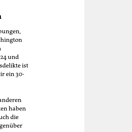
n
ebungen,
shington
h
024 und
delikte ist
r ein 30-
 anderen
iken haben
uch die
egenüber