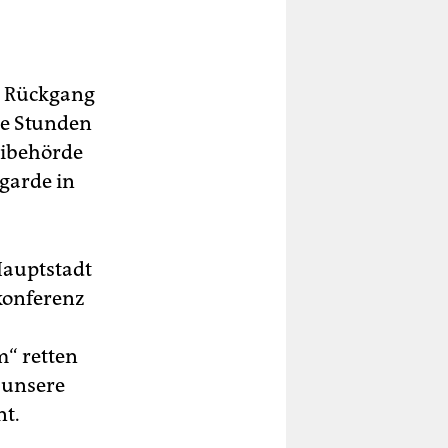
en Rückgang
ge Stunden
eibehörde
garde in
-Hauptstadt
konferenz
m“ retten
 unsere
nt.