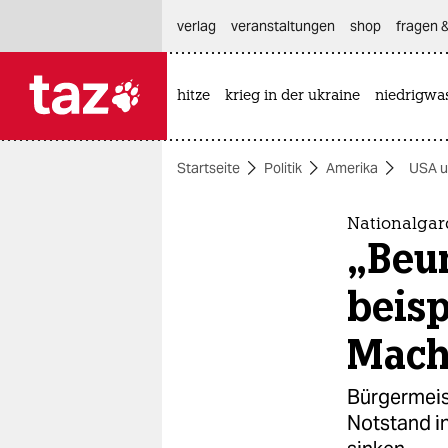
hautnavigation anspringen
hauptinhalt anspringen
footer anspringen
verlag
veranstaltungen
shop
fragen &
hitze
krieg in der ukraine
niedrigwa

taz zahl ich
taz zahl ich
Startseite
Politik
Amerika
USA u
themen
politik
Nationalgar
„Beu
öko
beisp
gesellschaft
Mach
kultur
Bürgermeis
sport
Notstand i