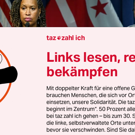
taz
zahl ich

Links lesen, r
bekämpfen
ton
Hansjürgen Mai
Mit doppelter Kraft für eine offene G
 den Darstellungen der US-Regierung, dann ist 
brauchen Menschen, die sich vor O
einsetzen, unsere Solidarität. Die ta
ung,
einen Notstand in der US-Hauptstadt auszu
beginnt im Zentrum“. 50 Prozent a
chvollziehbar. Da die Realität allerdings eine and
bei taz zahl ich gehen – bis zum 30
r eine „beunruhigende und beispiellose“
die linke, selbstverwaltete Orte unte
stration von Präsident Donald Trump, erklärte
bevor sie verschwinden. Sind Sie da