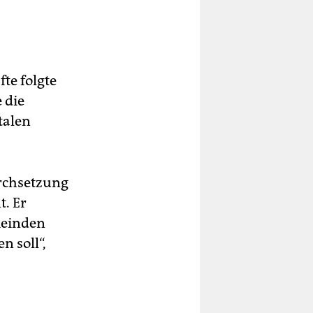
te folgte
 die
talen
urchsetzung
t. Er
meinden
n soll“,