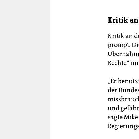
Kritik a
Kritik an d
prompt. Di
Übernahme 
Rechte“ im
„Er benutz
der Bundes
missbrauch
und gefährd
sagte Mike
Regierungs