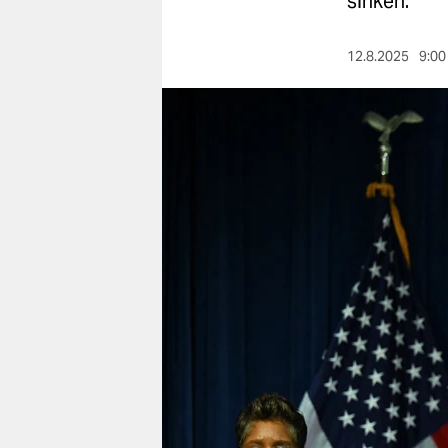
sinken.
berlin
nord
12.8.2025
9:00
wahrheit
verlag
verlag
veranstaltungen
shop
fragen & hilfe
unterstützen
abo
genossenschaft