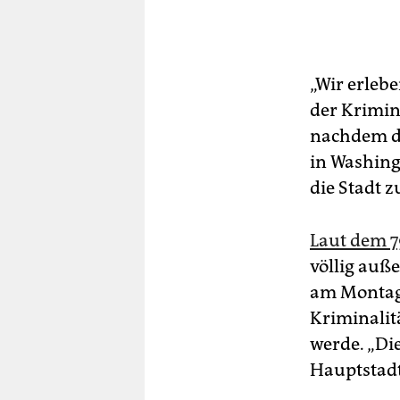
„Wir erleb
der Krimin
nachdem di
in Washing
die Stadt 
Laut dem 
völlig auß
am Montag,
Kriminalit
werde. „Di
Hauptstadt