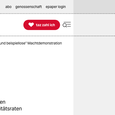
abo
genossenschaft
epaper login

taz zahl ich
taz zahl ich
 und beispiellose“ Machtdemonstration
den
itätsraten