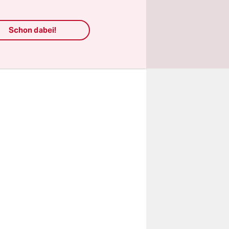
Schon dabei!
 hat,
echtes
t.