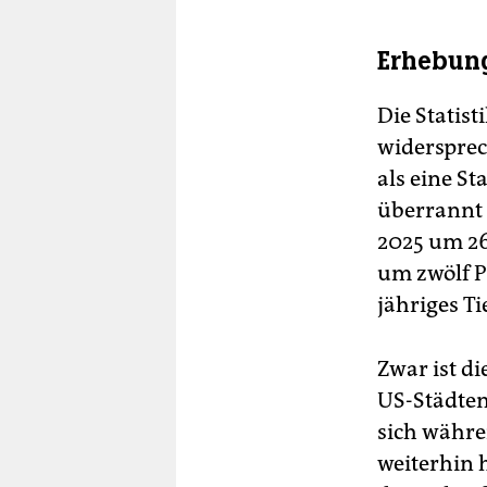
Erhebun
Die Statis
widersprec
als eine S
überrannt 
2025 um 26
um zwölf P
jähriges Ti
Zwar ist di
US-Städten
sich währe
weiterhin 