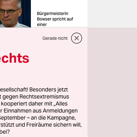
Bürgermeisterin
Bowser spricht auf
einer
Pressekonferenz
nach Trumps
Gerade nicht
Entscheidung, den
Notstand auszurufen
echts
Foto: Annabelle
Gordon/rtr
esellschaft! Besonders jetzt
die
rt gegen Rechtsextremismus
z kooperiert daher mit „Alles
rufen
,
ller Einnahmen aus Anmeldungen
ere ist, ist
. September – an die Kampagne,
rstützt und Freiräume sichern will,
bei?