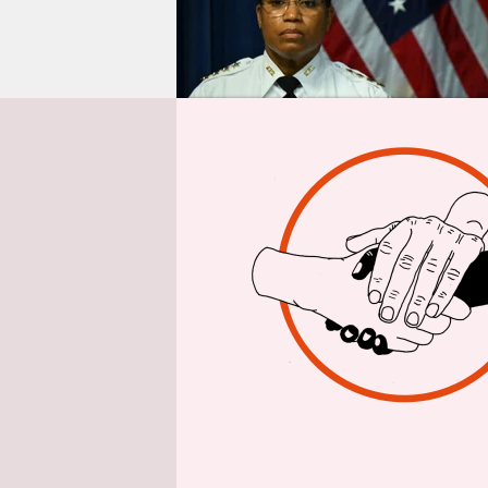
epaper login
Aus Washing
Glaubt man
Entscheid
durchaus na
es vielmeh
Machtdemon