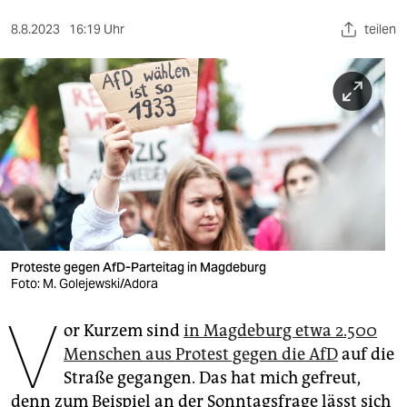
berlin
8.8.2023
16:19 Uhr
teilen
nord
wahrheit
verlag
verlag
veranstaltungen
shop
fragen & hilfe
Proteste gegen AfD-Parteitag in Magdeburg
Foto: M. Golejewski/Adora
unterstützen
V
or Kurzem sind
in Magdeburg etwa 2.500
abo
Menschen aus Protest gegen die AfD
auf die
genossenschaft
Straße gegangen. Das hat mich gefreut,
denn zum Beispiel an der Sonntagsfrage lässt sich