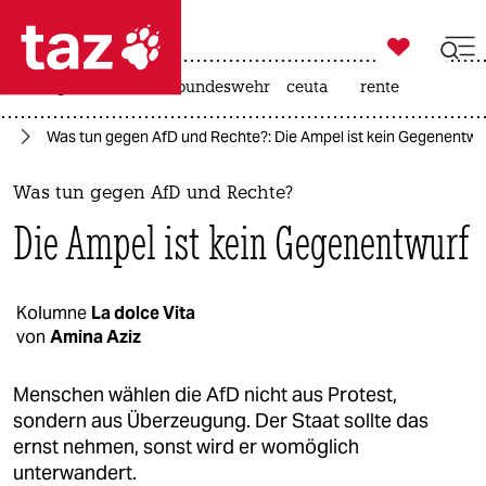

taz zahl ich
niedrigwasser
afd
bundeswehr
ceuta
rente

taz zahl ich
fD
Was tun gegen AfD und Rechte?: Die Ampel ist kein Gegenentwu
taz zahl ich
themen
Was tun gegen AfD und Rechte?
Die Ampel ist kein Gegenentwurf
politik
öko
Kolumne
La dolce Vita
von
Amina Aziz
gesellschaft
kultur
Menschen wählen die AfD nicht aus Protest,
sondern aus Überzeugung. Der Staat sollte das
sport
ernst nehmen, sonst wird er womöglich
unterwandert.