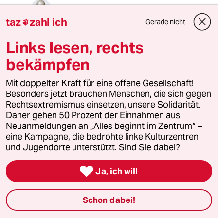
Kaboom
taz
zahl ich
09.08.2023
,
09:07 Uhr
Gerade nicht

@Axel Schäfer:
Links lesen, rechts
Realität spielt bei diesen Leuten
keinerlei Rolle, das sollte doch wohl
bekämpfen
klar sein.
Mit doppelter Kraft für eine offene Gesellschaft!
Klimawandel existiert im Kopf von
Besonders jetzt brauchen Menschen, die sich gegen
diesen Leuten nicht, die "Diktatorin"
Rechtsextremismus einsetzen, unsere Solidarität.
Merkel ist freiwillig in Rente
Daher gehen 50 Prozent der Einnahmen aus
gegangen, die Millionen, die durch
Neuanmeldungen an „Alles beginnt im Zentrum“ –
die Corona-Impfung sterben sollten,
eine Kampagne, die bedrohte linke Kulturzentren
leben fröhlich weiter, weder die EU
und Jugendorte unterstützt. Sind Sie dabei?
noch der Euro sind
zusammengebrochen, etc. pp.

Ja, ich will
Diese Leute haben schlicht ein
Problem mit der realen Welt, so
Schon dabei!
einfach ist das.