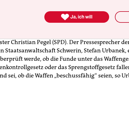
rückten etwa 60 Spezialkräfte der Polizei an und 
ahl von Schuss-, Hieb- und Stichwaffen sowie eine

ngstoff sicher.
Ja, ich will
de seien alarmierend, sagte Mecklenburg-Vorpo
ter Christian Pegel (SPD). Der Pressesprecher de
n Staatsanwaltschaft Schwerin, Stefan Urbanek, e
berprüft werde, ob die Funde unter das Waffenges
enkontrollgesetz oder das Sprengstoffgesetz falle
nd sei, ob die Waffen „beschussfähig“ seien, so U