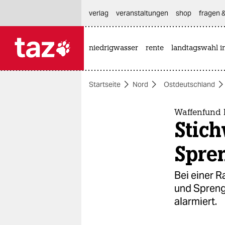
hautnavigation anspringen
hauptinhalt anspringen
footer anspringen
verlag
veranstaltungen
shop
fragen &
niedrigwasser
rente
landtagswahl i

taz zahl ich
taz zahl ich
Startseite
Nord
Ostdeutschland
themen
politik
Waffenfund b
Stich
öko
Spren
gesellschaft
Bei einer R
kultur
und Spreng
alarmiert.
sport