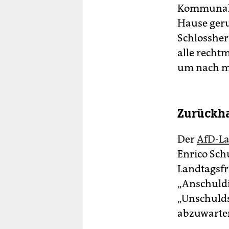
Kommunalpo
Hause geru
Schlossherr
alle recht
um nach m
Zurückh
Der
AfD-L
Enrico Sch
Landtagsfr
„Anschuldi
„Unschulds
abzuwarten