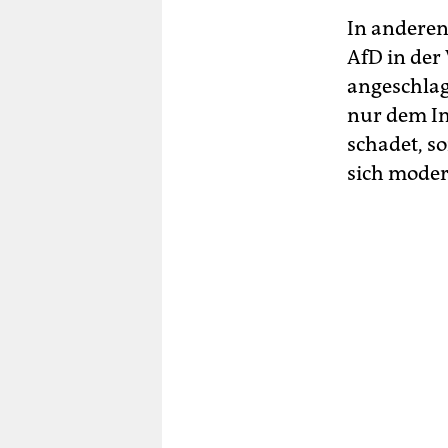
In anderen 
AfD in der
angeschlage
nur dem Im
schadet, s
sich moder