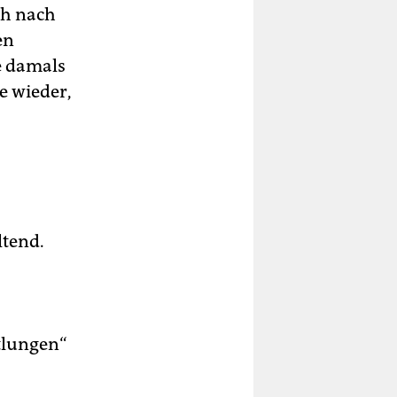
ch nach
en
te damals
e wieder,
ltend.
tlungen“