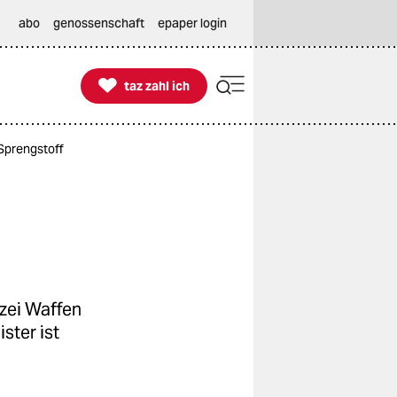
abo
genossenschaft
epaper login

taz zahl ich
taz zahl ich
 Sprengstoff
izei Waffen
ster ist