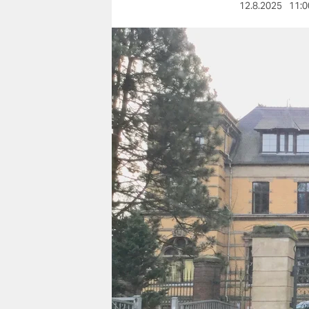
berlin
12.8.2025
11:0
nord
wahrheit
verlag
verlag
veranstaltungen
shop
fragen & hilfe
unterstützen
abo
genossenschaft