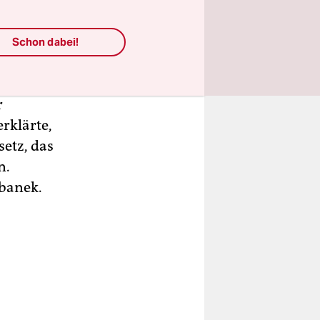
stellten
 größere
Schon dabei!
mmerns
r
rklärte,
etz, das
n.
rbanek.