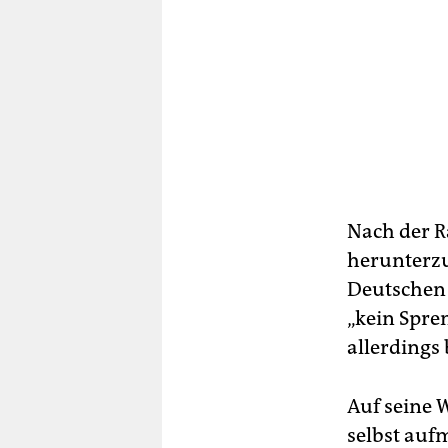
Nach der R
herunterzu
Deutschen 
„kein Spren
allerdings
Auf seine 
selbst auf