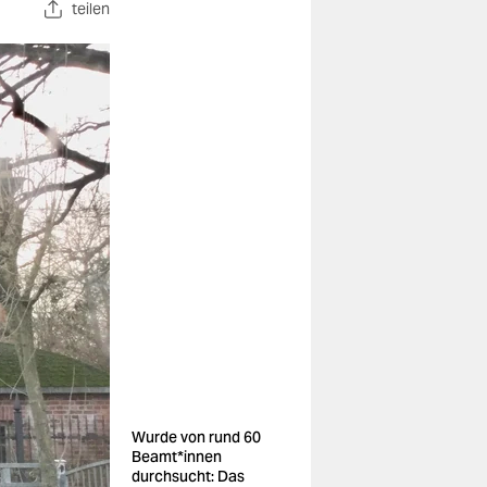
teilen
Wurde von rund 60
Be­am­t*in­nen
durchsucht: Das