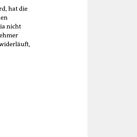
d, hat die
den
ia nicht
nehmer
widerläuft,