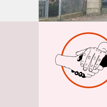
epaper login
Von
Die Polize
Mecklenbur
mit der Au
Hunde- und
Hausherr de
und gehört