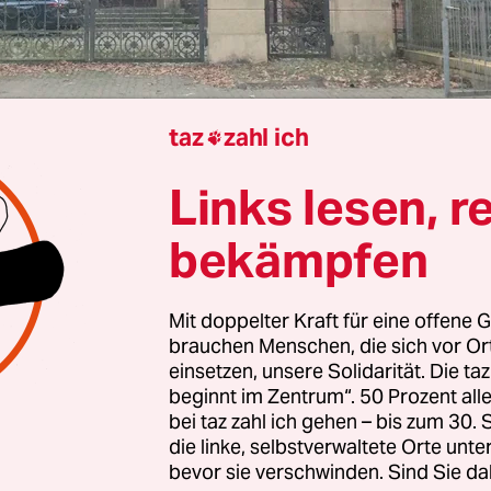
taz
zahl ich

Links lesen, r
Andreas Speit
bekämpfen
i fuhr vergangene Woche bei einem Schlossherren
Mit doppelter Kraft für eine offene G
g-Vorpommern vor. Am Eingangstor begrüßt sie
brauchen Menschen, die sich vor O
fschrift „Vorsicht vor dem Hund und dem Besitzer“
einsetzen, unsere Solidarität. Die ta
 eine Pistolenabbildung komplementieren das S
beginnt im Zentrum“. 50 Prozent a
bei taz zahl ich gehen – bis zum 30
s Schlosses in Jessenitz, Philip Steinbeck, ist 
die linke, selbstverwaltete Orte unte
 im Kreistag Ludwigslust-Parchim der AfD-Frakti
bevor sie verschwinden. Sind Sie da