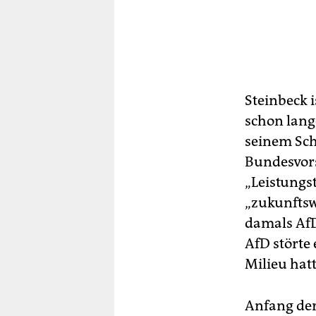
Steinbeck i
schon lang
seinem Sch
Bundesvors
„Leistungs
„zukunftsw
damals AfD
AfD störte 
Milieu hatt
Anfang der