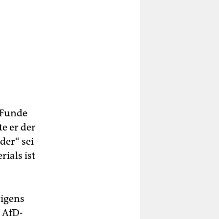
 Funde
e er der
der“ sei
ials ist
rigens
 AfD-