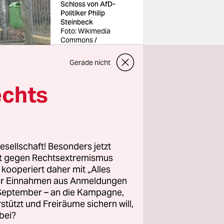
Schloss von AfD-
Politiker Philip
Steinbeck
Foto:
Wikimedia
Commons /
Gremmelin /
CC BY-
SA 4.0
Gerade nicht
echts
 in
esellschaft! Besonders jetzt
 ein Schild
rt gegen Rechtsextremismus
, eine
z kooperiert daher mit „Alles
child. Der
ller Einnahmen aus Anmeldungen
. September – an die Kampagne,
Unternehmer
rstützt und Freiräume sichern will,
on an. Bei
bei?