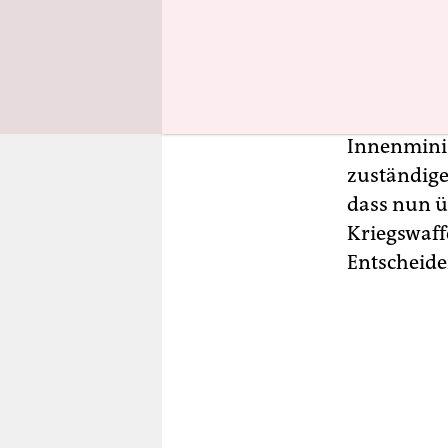
der Razzia 
eine Vielz
Menge Spre
Diese Fun
Innenminis
zuständige
dass nun ü
Kriegswaff
Entscheide