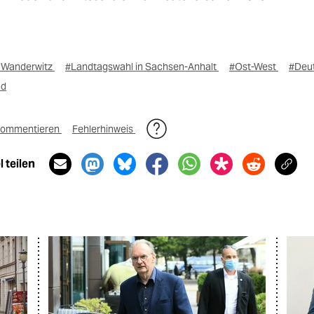
 Wanderwitz
#Landtagswahl in Sachsen-Anhalt
#Ost-West
#Deut
nd
ommentieren
Fehlerhinweis
 teilen