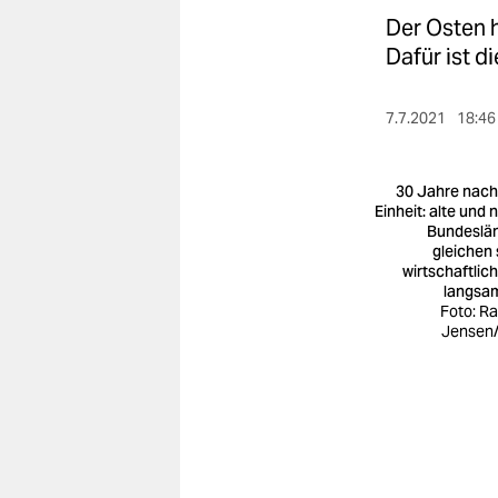
berlin
Der Osten h
nord
Dafür ist d
wahrheit
7.7.2021
18:46
verlag
30 Jahre nach
verlag
Einheit: alte und 
Bundeslä
veranstaltungen
gleichen 
wirtschaftlich
shop
langsa
Foto: Ra
fragen & hilfe
Jensen
unterstützen
abo
genossenschaft