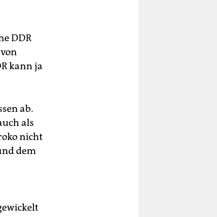
ene DDR
 von
DR kann ja
ssen ab.
auch als
roko nicht
 und dem
gewickelt