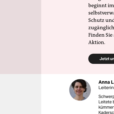
beginnt im
selbstverw
Schutz und 
zugänglich
Finden Sie
Aktion.
Jetzt u
Anna 
Leiteri
Schwerp
Leitete 
kümmerte
Kadersc