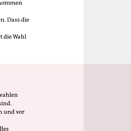
genommen
n. Dass die
t die Wahl
wahlen
sind.
h und vor
lles