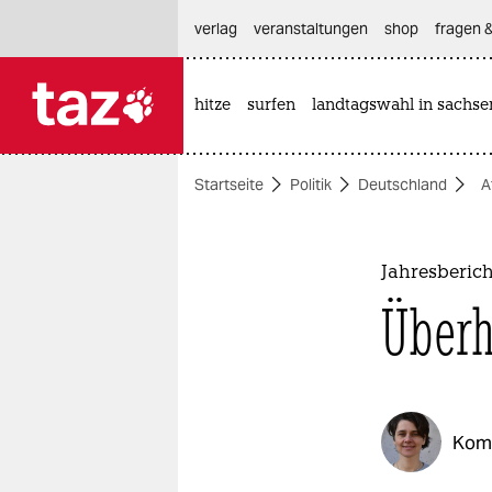
hautnavigation anspringen
hauptinhalt anspringen
footer anspringen
verlag
veranstaltungen
shop
fragen &
hitze
surfen
landtagswahl in sachse

taz zahl ich
taz zahl ich
Startseite
Politik
Deutschland
A
themen
politik
Jahresberich
öko
Überh
gesellschaft
kultur
Kom
sport