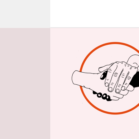
epaper login
W
veröffentli
so. Die Wir
Westen – d
erwirtscha
In anderen
das verfü
als im Saa