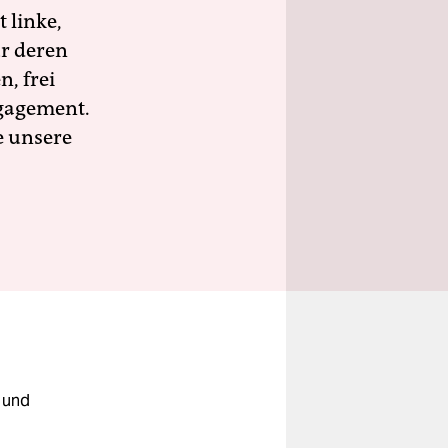
 linke,
ür deren
n, frei
ngagement.
e unsere
z und