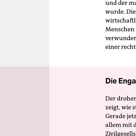
und der ma
wurde. Dies
wirtschaft
Menschen i
verwundert 
einer rech
Die Enga
Der drohe
zeigt, wie
Gerade jet
allem mit d
Zivilgesell