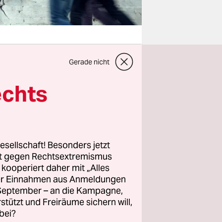
Gerade nicht
 Forderung:
echts
 aktuellen
ttwoch
h jedenfalls
nter der im
esellschaft! Besonders jetzt
ommen –
rt gegen Rechtsextremismus
Westen.
z kooperiert daher mit „Alles
ller Einnahmen aus Anmeldungen
olt. So ist
. September – an die Kampagne,
rstützt und Freiräume sichern will,
ile höher
bei?
der auch