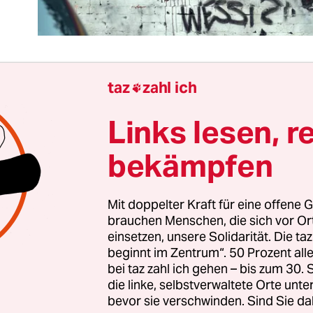
taz
zahl ich

er hätte gedacht, dass Walter Ulbrichts belächelte
Links lesen, r
„Überholen ohne einzuholen“
tatsächlich mal zur
Zustandsbeschreibung taugen würde. Der am Mi
bekämpfen
chte Jahresbericht zur Deutschen Einheit liest sic
tschaftskraft liegt im Osten nach wie vor stabil hi
Mit doppelter Kraft für eine offene G
ie Menschen in Ostdeutschland – Berlin ausgen
brauchen Menschen, die sich vor O
ften pro Kopf gut 20 Prozent weniger als jene im 
einsetzen, unsere Solidarität. Die ta
beginnt im Zentrum“. 50 Prozent a
 Punkten hat der Osten den Westen dagegen überh
bei taz zahl ich gehen – bis zum 30
die linke, selbstverwaltete Orte unte
gbare
Haushaltseinkommen in Potsdam mittlerwe
bevor sie verschwinden. Sind Sie da
rland
. Auf einem weiteren Feld liegt der Osten lei