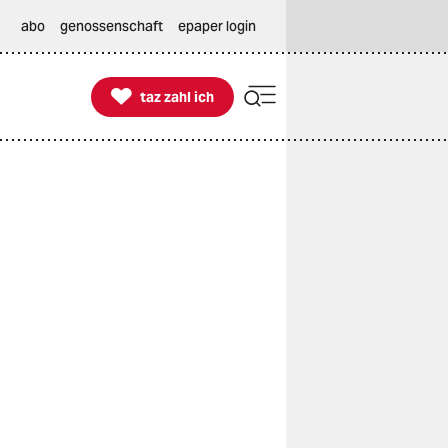
abo
genossenschaft
epaper login

taz zahl ich
taz zahl ich