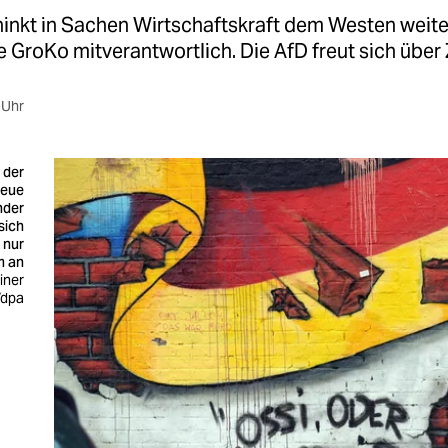
inkt in Sachen Wirtschaftskraft dem Westen weiter
ie GroKo mitverantwortlich. Die AfD freut sich über 
 Uhr
 der
neue
nder
sich
 nur
m an
iner
/dpa