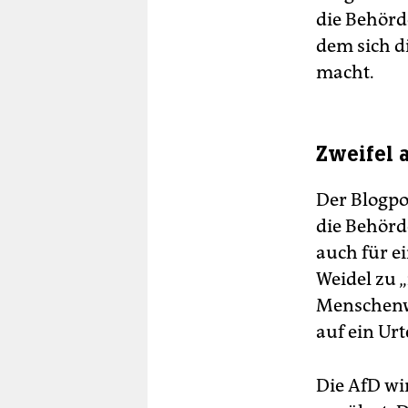
die Behörd
dem sich d
macht.
Zweifel 
Der Blogpo
die Behörde
auch für e
Weidel zu 
Menschenwü
auf ein Urt
Die AfD wi