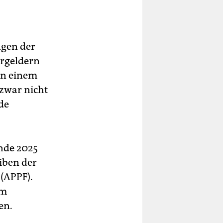
ngen der
ergeldern
on einem
 zwar nicht
de
Ende 2025
iben der
 (APPF).
um
en.