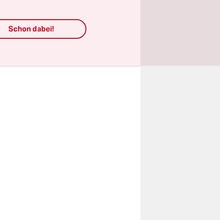
verstoßen
r Partei der
Schon dabei!
nnte auch
tion im