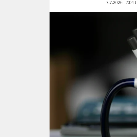
berlin
7.7.2026
7:04 
nord
wahrheit
verlag
verlag
veranstaltungen
shop
fragen & hilfe
unterstützen
abo
genossenschaft