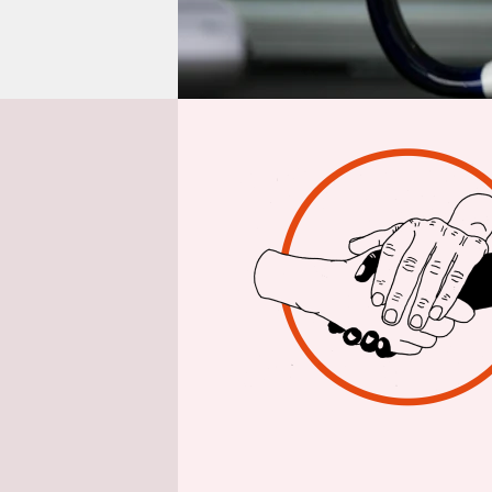
epaper login
Aus 
Es ist eine
Europaparl
gegen
die 
Es könnte 
Parteienfa