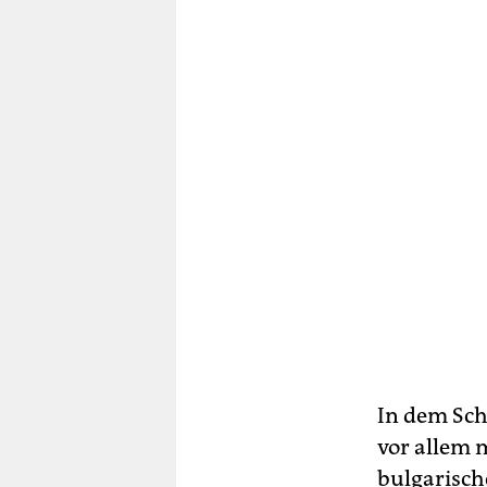
In dem Sch
vor allem 
bulgarische