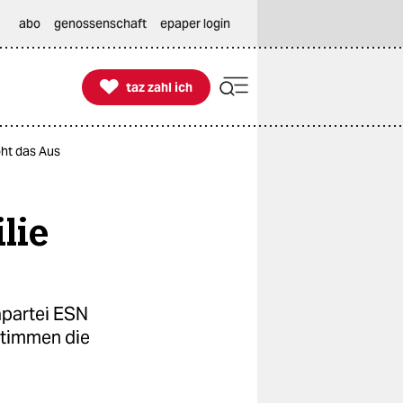
abo
genossenschaft
epaper login

taz zahl ich
taz zahl ich
oht das Aus
lie
apartei ESN
stimmen die