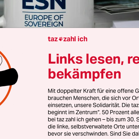
taz
zahl ich

Links lesen, r
Brüssel
Eric Bonse
bekämpfen
Mit doppelter Kraft für eine offene G
 Premiere mit großer politischer Signalwirkung: D
brauchen Menschen, die sich vor O
ament will am Dienstag in Straßburg ein Prüfve
einsetzen, unsere Solidarität. Die ta
Partei „Europa der Souveränen Nationen“ (ESN)
be
beginnt im Zentrum“. 50 Prozent a
bei taz zahl ich gehen – bis zum 30
das Aus für die 2024 gegründete rechtsradikale
die linke, selbstverwaltete Orte unte
milie bedeuten, in der die AfD den Ton angibt.
bevor sie verschwinden. Sind Sie da