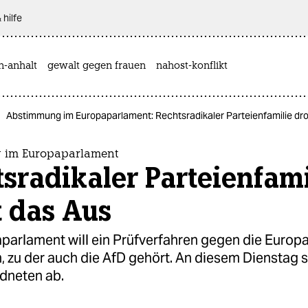
 hilfe
n-anhalt
gewalt gegen frauen
nahost-konflikt
Abstimmung im Europaparlament: Rechtsradikaler Parteienfamilie dr
 im Europaparlament
sradikaler Parteienfami
t das Aus
parlament will ein Prüfverfahren gegen die Europ
, zu der auch die AfD gehört. An diesem Dienstag 
dneten ab.