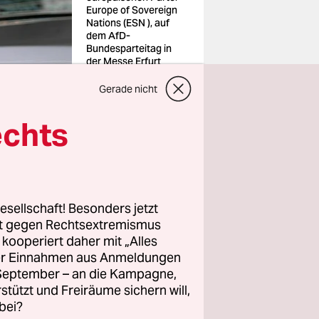
Europe of Sovereign
Nations (ESN ), auf
dem AfD-
Bundesparteitag in
der Messe Erfurt
Foto: Sebastian
Kahnert/picture
Gerade nicht
alliance
echts
esellschaft! Besonders jetzt
as
rt gegen Rechtsextremismus
rfahren
z kooperiert daher mit „Alles
antragen.
ller Einnahmen aus Anmeldungen
. September – an die Kampagne,
rstützt und Freiräume sichern will,
bei?