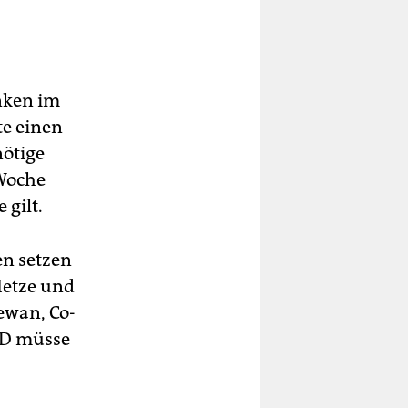
nken im
te einen
nötige
 Woche
gilt.
en setzen
Hetze und
ewan, Co-
fD müsse