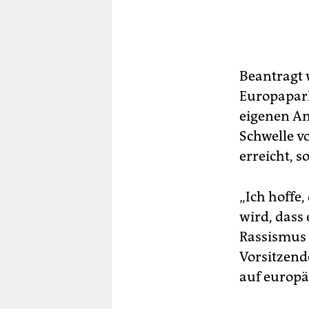
Beantragt 
Europaparl
eigenen An
Schwelle v
erreicht, 
„Ich hoffe
wird, dass
Rassismus 
Vorsitzend
auf europä