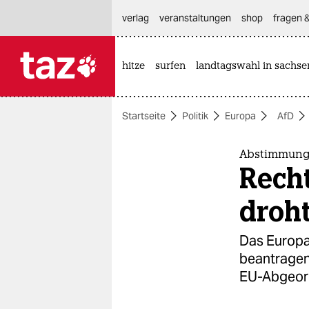
hautnavigation anspringen
hauptinhalt anspringen
footer anspringen
verlag
veranstaltungen
shop
fragen &
hitze
surfen
landtagswahl in sachse

taz zahl ich
taz zahl ich
Startseite
Politik
Europa
AfD
themen
politik
Abstimmung
Recht
öko
droh
gesellschaft
Das Europa
kultur
beantragen
EU-Abgeor
sport