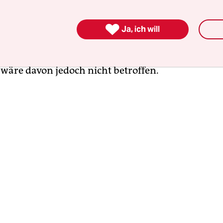
ird vorgeworfen,
gegen europäische Grundwerte
ollte sich dieser Verdacht bestätigen, so droht de

Ja, ich will
 EU-Förderung von rund 2 Millionen Euro. Sie kö
 als anerkannte EU-Partei verlieren. Die ESN-Frak
wäre davon jedoch nicht betroffen.