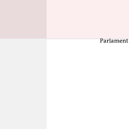
Dem ESN w
zu haben. S
Entzug der
den Status
Parlament 