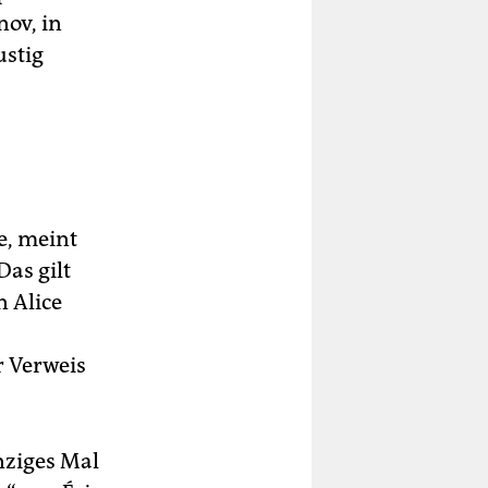
nov, in
ustig
e, meint
Das gilt
n Alice
r Verweis
nziges Mal