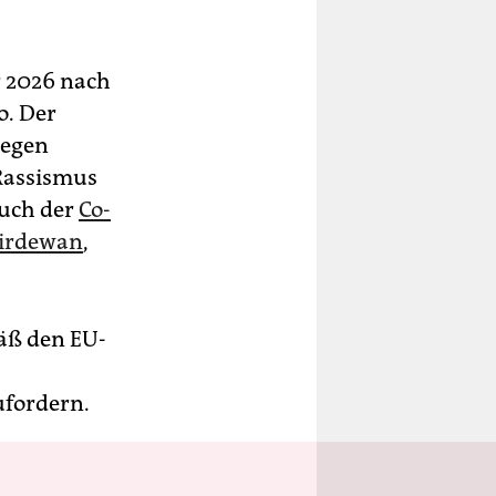
r 2026 nach
o. Der
gegen
 Rassismus
Auch der
Co-
hirdewan
,
äß den EU-
ufordern.