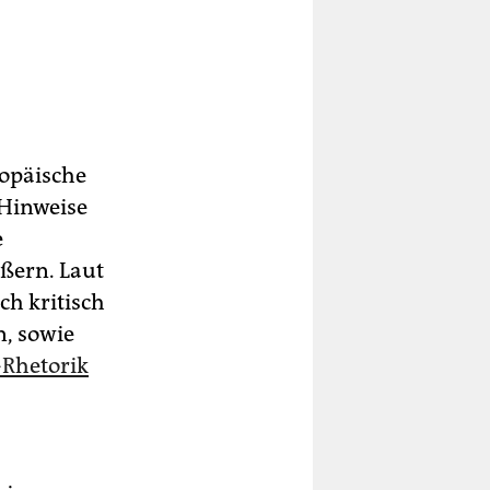
ropäische
 Hinweise
e
ußern. Laut
ch kritisch
n, sowie
-Rhetorik