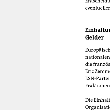
Entscheidu
eventuelle
Einhaltu
Gelder
Europäisch
nationalen
die franzö
Éric Zemmo
ESN-Partei
Fraktionen
Die Einhal
Organisati