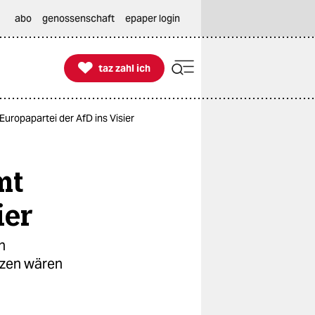
abo
genossenschaft
epaper login

taz zahl ich
taz zahl ich
opapartei der AfD ins Visier
mt
ier
n
nzen wären