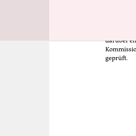
Nationen (
damit EU-F
eingeleite
festgestel
darüber en
Kommission
geprüft.