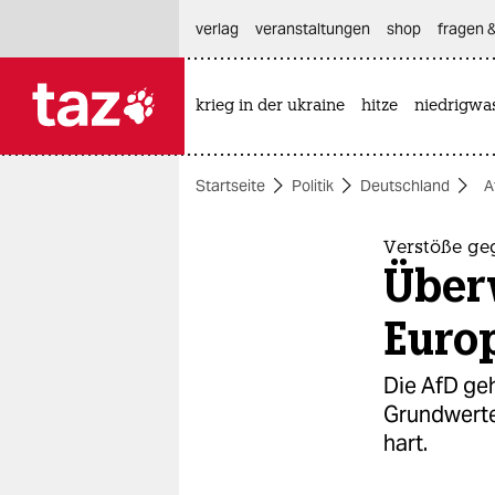
hautnavigation anspringen
hauptinhalt anspringen
footer anspringen
verlag
veranstaltungen
shop
fragen &
krieg in der ukraine
hitze
niedrigwa

taz zahl ich
taz zahl ich
Startseite
Politik
Deutschland
A
themen
politik
Verstöße ge
Über
öko
Europ
gesellschaft
Die AfD ge
kultur
Grundwerte
hart.
sport