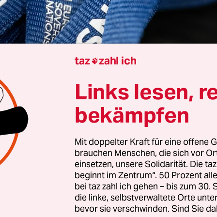
taz
zahl ich

Links lesen, r
Überwachungsbehörde für europäische Parteien 
bekämpfen
uf mögliche Verstöße gegen EU-Grundwerte durc
ei der AfD. Ein Schreiben der Behörde mit den v
g bei der EU-Kommission ein, wie ein Kommissio
Mit doppelter Kraft für eine offene G
brauchen Menschen, die sich vor O
chtenagentur dpa bestätigte. Auch das Europap
einsetzen, unsere Solidarität. Die ta
t der Mitgliedstaaten bekamen das Dokument.
Zu
beginnt im Zentrum“. 50 Prozent a
berichtet.
bei taz zahl ich gehen – bis zum 30
die linke, selbstverwaltete Orte unte
bevor sie verschwinden. Sind Sie da
r AfD mitgegründete Organisation Europa der s