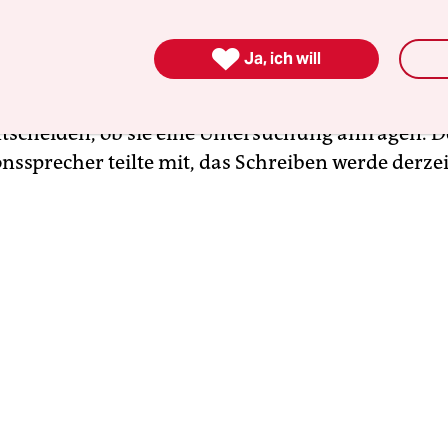
ESN) könnte ihre Registrierung als europäische P
ördermittel verlieren, falls eine förmliche Über

Ja, ich will
t und dabei offenkundige und schwerwiegende Ve
lt werden sollten. Parlament, Rat oder Kommissio
tscheiden, ob sie eine Untersuchung anfragen. D
ssprecher teilte mit, das Schreiben werde derzeit