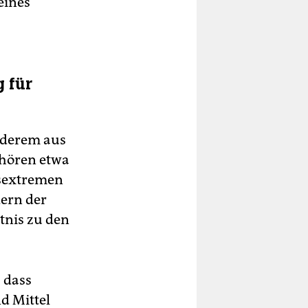
eines
 für
nderem aus
ehören etwa
tsextremen
ern der
tnis zu den
 dass
d Mittel