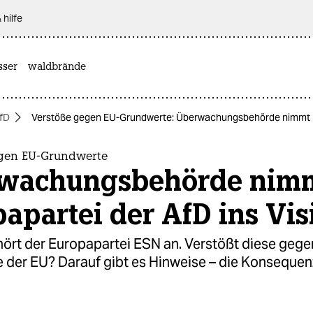
 hilfe
sser
waldbrände
fD
Verstöße gegen EU-Grundwerte: Überwachungsbehörde nimmt Eur
gen EU-Grundwerte
wachungsbehörde nim
apartei der AfD ins Vis
hört der Europapartei ESN an. Verstößt diese gege
 der EU? Darauf gibt es Hinweise – die Konseque