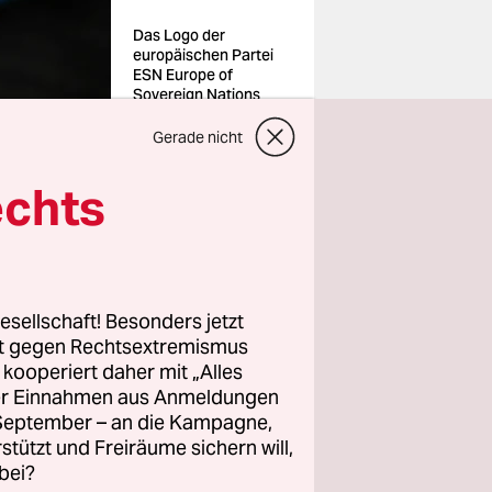
Das Logo der
europäischen Partei
ESN Europe of
Sovereign Nations
auf Schlüsselbändern
Foto: Sebastian
Gerade nicht
Kahnert/dpa
echts
hat
h die
orliegenden
nssprecher
esellschaft! Besonders jetzt
rt gegen Rechtsextremismus
arlament
z kooperiert daher mit „Alles
vor hatte
ller Einnahmen aus Anmeldungen
. September – an die Kampagne,
rstützt und Freiräume sichern will,
bei?
ouveränen