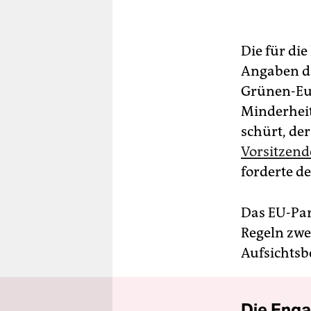
Die für die
Angaben de
Grünen-Eur
Minderheit
schürt, de
Vorsitzend
forderte d
Das EU-Par
Regeln zwei
Aufsichtsb
Die Enga