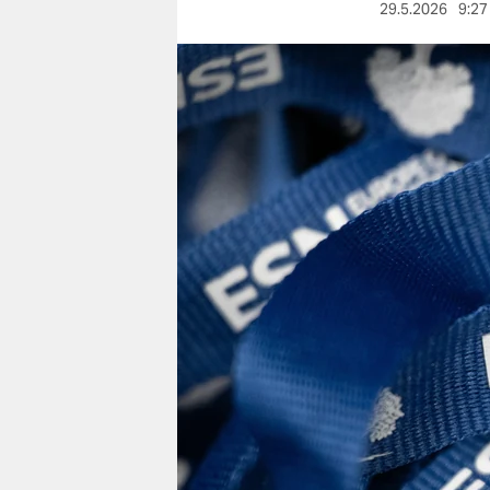
berlin
29.5.2026
9:27
nord
wahrheit
verlag
verlag
veranstaltungen
shop
fragen & hilfe
unterstützen
abo
genossenschaft