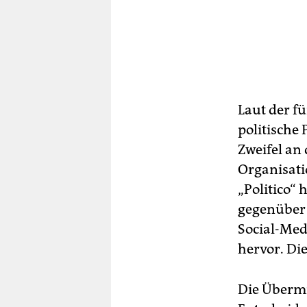
Laut der f
politische
Zweifel an
Organisati
„Politico“ 
gegenüber 
Social-Med
hervor. Di
Die Übermi