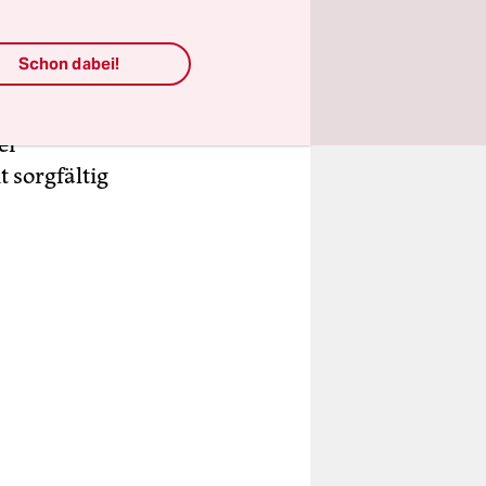
artei und
prüfung
Schon dabei!
rstöße
n können
er
 sorgfältig