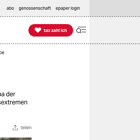
abo
genossenschaft
epaper login

taz zahl ich
taz zahl ich
mpe
pa der
tsextremen
teilen