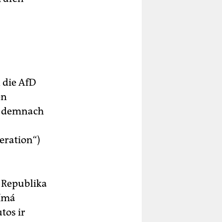
 die AfD
en
en demnach
eration“)
 Republika
římá
tos ir