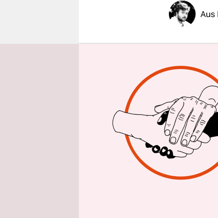
epaper login
Aus 
Vor gut ei
rechtsextr
auf dem Af
gehalten. 
im Krieg z
Friedenszei
Platz als 
Danach gin
in großen 
Ovations f
Spitzenka