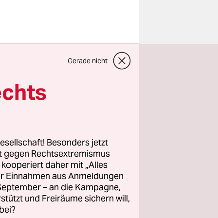
e der
Gerade nicht
eburt),
ußwort
echts
waren wir
chtmäßigen
a.“
esellschaft! Besonders jetzt
rt gegen Rechtsextremismus
z kooperiert daher mit „Alles
legierten
ller Einnahmen aus Anmeldungen
ding
. September – an die Kampagne,
gestellte
rstützt und Freiräume sichern will,
n den
bei?