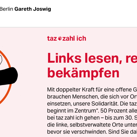
Berlin
Gareth Joswig
nem Jahr hat
Kostadin Kostadinov, der Vorsitzend
taz
zahl ich

emen bulgarischen Partei Wasraschdane
(Wiederg
D-Parteitag in Magdeburg ein denkwürdiges Gr
Links lesen, r
Er sagte unter anderem: „Im letzten Jahrhundert 
bekämpfen
weimal verbündet. Nun sind wir verbündet in
ten. Es ist höchste Zeit, dass Ihr Land seinen re
Großmacht einnimmt – und das nicht nur in Europ
Mit doppelter Kraft für eine offene G
brauchen Menschen, die sich vor O
einsetzen, unsere Solidarität. Die ta
g ein Raunen durch den Saal, das bei den AfD-De
beginnt im Zentrum“. 50 Prozent a
Applaus mündete. Am Ende der Rede gab es Stan
bei taz zahl ich gehen – bis zum 30
ür Kostadinov. Der
damals für die Europawahl auf
die linke, selbstverwaltete Orte unte
ndidat Maximilian Krah
sagte zu dessen Rede, vo
bevor sie verschwinden. Sind Sie da