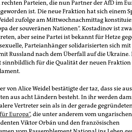
 rechten Parteien, die nun Partner der AfD im Eu
geworden ist. Die neue Fraktion hat sich einem S
Weidel zufolge am Mittwochnachmittag konstituie
opa der souveränen Nationen“. Kostadinov ist zwa
reten, aber seine Partei ist bekannt für Hetze g
xuelle, Parteianhänger solidarisierten sich mit
mit Russland nach dem Überfall auf die Ukraine. 
 sinnbildlich für die Qualität der neuen Fraktion
lament.
r von Alice Weidel bestätigte der taz, dass sie aus
en aus acht Ländern besteht. In ihr werden damit
alere Vertreter sein als in der gerade gegründete
 für Europa“
, die unter anderem vom ungarischen
identen Viktor Orbán und den französischen
remen vom Rassemblement National ins Leben ge