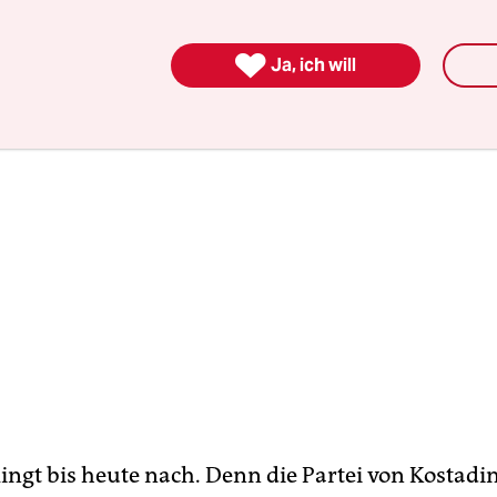
önne man sich noch eine Scheibe abschneiden.

Ja, ich will
lingt bis heute nach. Denn die Partei von Kostadin