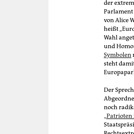
der extrem
Parlament 
von Alice 
heißt „Eur
Wahl anget
und Homose
Symbolen
steht damit
Europapar
Der Spreche
Abgeordnet
noch radik
„Patrioten
Staatspräs
Rechtsext