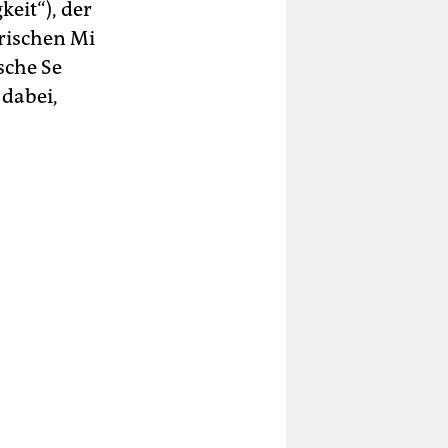
eit“), der
rischen Mi
sche Se
 dabei,