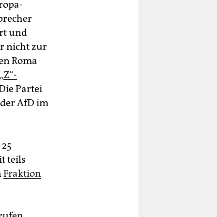
ropa-
precher
rt und
r nicht zur
egen Roma
„Z“-
Die Partei
 der AfD im
 25
 teils
n
Fraktion
rufen