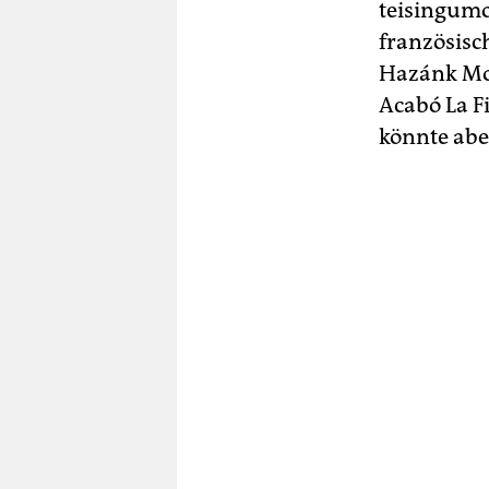
teisingumo
französisc
Hazánk Mo
Acabó La Fi
könnte abe