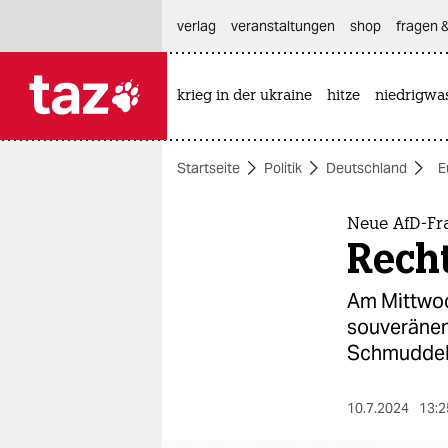
hautnavigation anspringen
hauptinhalt anspringen
footer anspringen
verlag
veranstaltungen
shop
fragen &
krieg in der ukraine
hitze
niedrigwa

taz zahl ich
taz zahl ich
Startseite
Politik
Deutschland
E
themen
politik
Neue AfD-Fra
Rech
öko
Am Mittwoc
gesellschaft
souveränen
Schmuddel
kultur
sport
10.7.2024
13:2