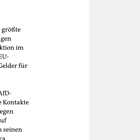
e größte
ngen
aktion im
EU-
Gelder für
AfD-
e Kontakte
Gegen
auf
n seinen
ca