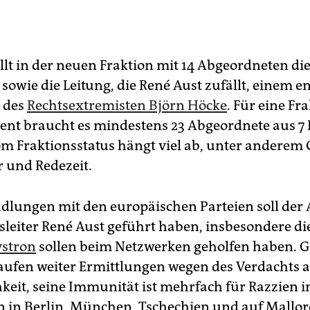
llt in der neuen Fraktion mit 14 Abgeordneten di
sowie die Leitung, die René Aust zufällt, einem e
 des
Rechtsextremisten Björn Höcke
. Für eine Fr
nt braucht es mindestens 23 Abgeordnete aus 7 
om Fraktionsstatus hängt viel ab, unter anderem 
r und Redezeit.
dlungen mit den europäischen Parteien soll der 
sleiter René Aust geführt haben, insbesondere di
ystron
sollen beim Netzwerken geholfen haben. 
laufen weiter Ermittlungen wegen des Verdachts 
hkeit, seine Immunität ist mehrfach für Razzien i
 in Berlin, München, Tschechien und auf Mallor