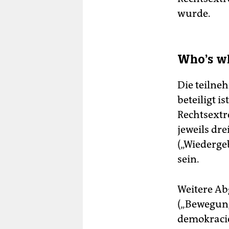
wurde.
Who's wh
Die teilne
beteiligt i
Rechtsextr
jeweils dr
(„Wiederge
sein.
Weitere Ab
(„Bewegung
demokracie