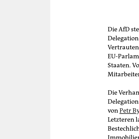
Die AfD ste
Delegation 
Vertrauten
EU-Parlame
Staaten. V
Mitarbeite
Die Verhan
Delegation
von
Petr B
Letzteren 
Bestechlic
Immobilien