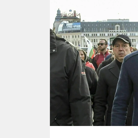
berlin
nord
wahrheit
verlag
verlag
veranstaltungen
shop
fragen & hilfe
unterstützen
abo
genossenschaft