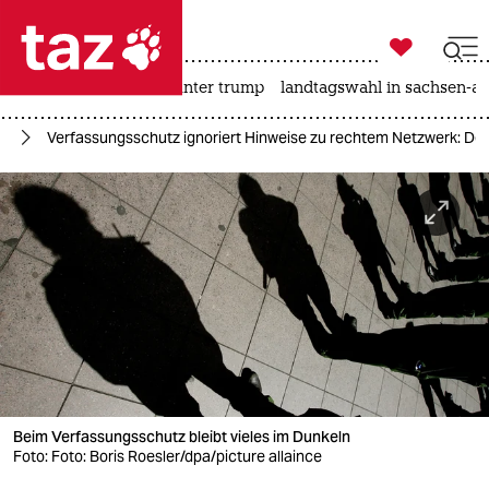

taz zahl ich
nahost-konflikt
usa unter trump
landtagswahl in sachsen-an

taz zahl ich
rk
Verfassungsschutz ignoriert Hinweise zu rechtem Netzwerk: De
taz zahl ich
themen
politik
öko
gesellschaft
kultur
Beim Verfassungsschutz bleibt vieles im Dunkeln
sport
Foto: Foto: Boris Roesler/dpa/picture allaince