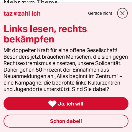
Mehr zum Thema
taz
zahl ich
Gerade nicht

Links lesen, rechts
bekämpfen
Mit doppelter Kraft für eine offene Gesellschaft!
Besonders jetzt brauchen Menschen, die sich gegen
Rechtsextremismus einsetzen, unsere Solidarität.
Daher gehen 50 Prozent der Einnahmen aus
Neuanmeldungen an „Alles beginnt im Zentrum“ –
eine Kampagne, die bedrohte linke Kulturzentren
Schwesig reagiert auf Caffiers Waffenaffäre
und Jugendorte unterstützt. Sind Sie dabei?
Keine Privatsache
Ministerpräsidentin Schwesig äußert sich erstmals,

Ja, ich will
nachdem Innenminister Caffier seine Waffe eine
Privatsache nannte. Er solle alle Fragen klären.
Von
Sebastian Erb
und
Christina Schmidt
Schon dabei!