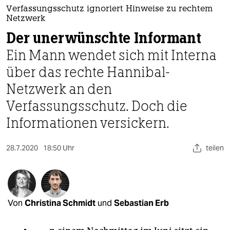
berlin
Verfassungsschutz ignoriert Hinweise zu rechtem
Netzwerk
nord
Der unerwünschte Informant
wahrheit
Ein Mann wendet sich mit Interna
verlag
über das rechte Hannibal-
Netzwerk an den
verlag
Verfassungsschutz. Doch die
veranstaltungen
Informationen versickern.
shop
28.7.2020
18:50 Uhr
teilen
fragen & hilfe
unterstützen
abo
Von
Christina Schmidt
und
Sebastian Erb
genossenschaft