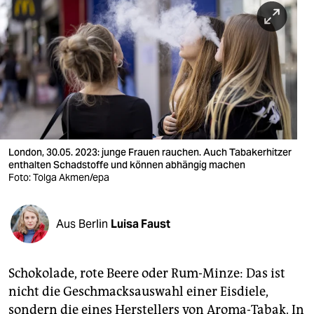
berlin
nord
wahrheit
verlag
verlag
veranstaltungen
London, 30.05. 2023: junge Frauen rauchen. Auch Tabakerhitzer
enthalten Schadstoffe und können abhängig machen
shop
Foto: Tolga Akmen/epa
fragen & hilfe
Aus Berlin
Luisa Faust
unterstützen
abo
Schokolade, rote Beere oder Rum-Minze: Das ist
genossenschaft
nicht die Geschmacksauswahl einer Eisdiele,
sondern die eines Herstellers von Aroma-Tabak. In