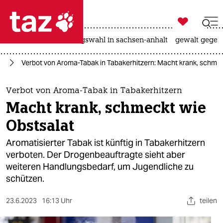

taz zahl ich
hitze
surfen
landtagswahl in sachsen-anhalt
gewalt gegen

taz zahl ich
nd
Verbot von Aroma-Tabak in Tabakerhitzern: Macht krank, schmec
taz zahl ich
themen
Verbot von Aroma-Tabak in Tabakerhitzern
Macht krank, schmeckt wie
politik
Obstsalat
öko
Aromatisierter Tabak ist künftig in Tabakerhitzern
verboten. Der Drogenbeauftragte sieht aber
gesellschaft
weiteren Handlungsbedarf, um Jugendliche zu
schützen.
kultur
sport
23.6.2023
16:13 Uhr
teilen