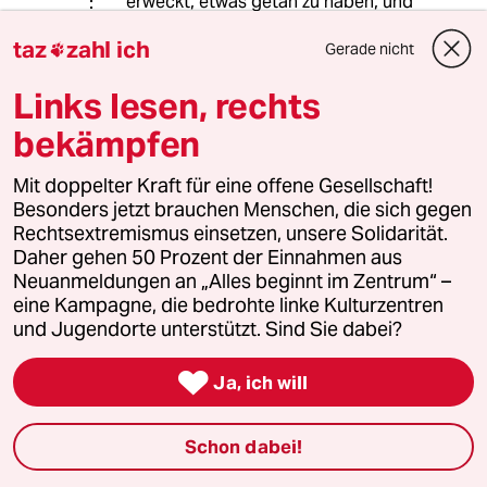
erweckt, etwas getan zu haben, und
man hat gleichzeitig noch einige
taz
zahl ich
Interessengruppen zufriedengestellt.
Gerade nicht

Links lesen, rechts
pitpit pat
bekämpfen
24.06.2023
,
11:25 Uhr
Mit doppelter Kraft für eine offene Gesellschaft!
@665691 (Profil gelöscht):
Besonders jetzt brauchen Menschen, die sich gegen
Vielleicht, weil Cannabis weder nach
Rechtsextremismus einsetzen, unsere Solidarität.
Obstsalat oder Broccoli schmeckt?
Daher gehen 50 Prozent der Einnahmen aus
Man könnte vermuten, dass der
Neuanmeldungen an „Alles beginnt im Zentrum“ –
Gesetzgeber nicht möchte, dass die
eine Kampagne, die bedrohte linke Kulturzentren
Gefahren des Dorgenkonsums unter
und Jugendorte unterstützt. Sind Sie dabei?
Aromen oder Zucker (Alkopops)
verborgen werden.

Ja, ich will
Wurstfinger Joe
WJ
Schon dabei!
24.06.2023
,
15:07 Uhr